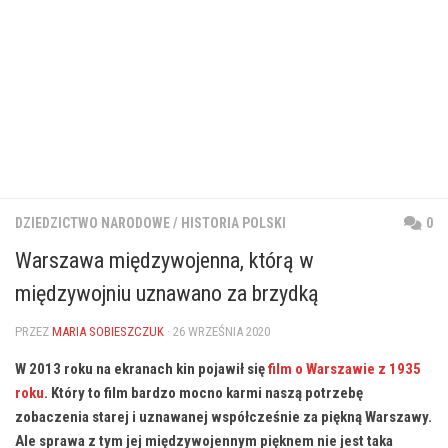
DZIEDZICTWO NARODOWE
/
HISTORIA POLSKI
0
Warszawa międzywojenna, którą w
międzywojniu uznawano za brzydką
PRZEZ
MARIA SOBIESZCZUK
· 26 WRZEŚNIA 2020
W 2013 roku na ekranach kin pojawił się
film o Warszawie z 1935
roku
. Który to film bardzo mocno karmi naszą potrzebę
zobaczenia starej i uznawanej współcześnie za piękną Warszawy.
Ale sprawa z tym jej międzywojennym pięknem nie jest taka