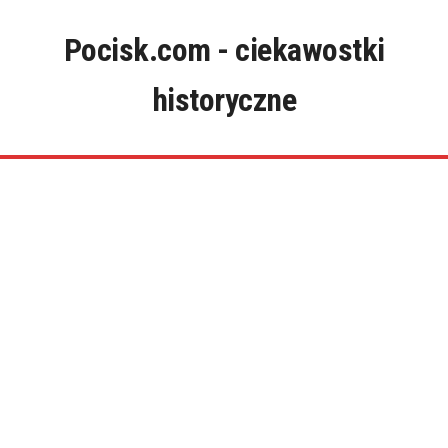
Skip
to
Pocisk.com - ciekawostki
content
historyczne