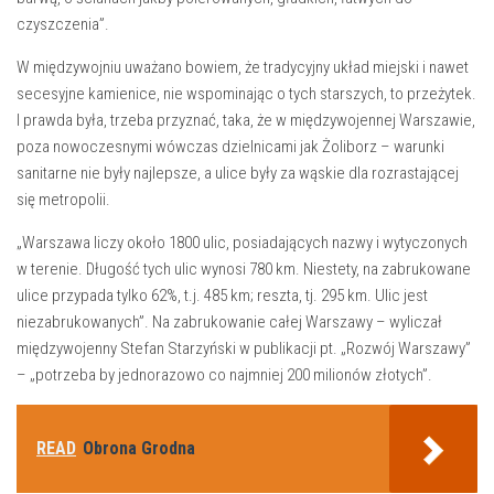
czyszczenia”.
W międzywojniu uważano bowiem, że tradycyjny układ miejski i nawet
secesyjne kamienice, nie wspominając o tych starszych, to przeżytek.
I prawda była, trzeba przyznać, taka, że w międzywojennej Warszawie,
poza nowoczesnymi wówczas dzielnicami jak Żoliborz – warunki
sanitarne nie były najlepsze, a ulice były za wąskie dla rozrastającej
się metropolii.
„Warszawa liczy około 1800 ulic, posiadających nazwy i wytyczonych
w terenie. Długość tych ulic wynosi 780 km. Niestety, na zabrukowane
ulice przypada tylko 62%, t.j. 485 km; reszta, tj. 295 km. Ulic jest
niezabrukowanych”. Na zabrukowanie całej Warszawy – wyliczał
międzywojenny Stefan Starzyński w publikacji pt. „Rozwój Warszawy”
– „potrzeba by jednorazowo co najmniej 200 milionów złotych”.
READ
Obrona Grodna