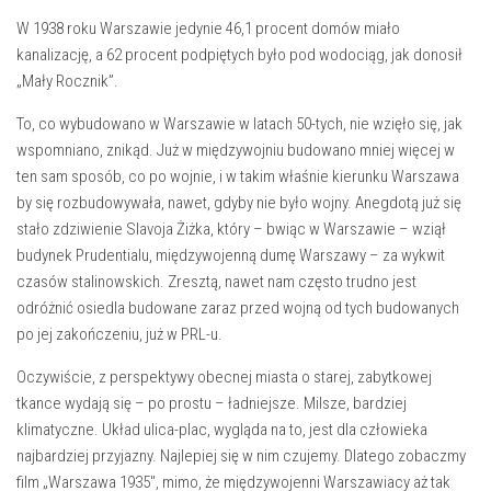
W 1938 roku Warszawie jedynie 46,1 procent domów miało
kanalizację, a 62 procent podpiętych było pod wodociąg, jak donosił
„Mały Rocznik”.
To, co wybudowano w Warszawie w latach 50-tych, nie wzięło się, jak
wspomniano, znikąd. Już w międzywojniu budowano mniej więcej w
ten sam sposób, co po wojnie, i w takim właśnie kierunku Warszawa
by się rozbudowywała, nawet, gdyby nie było wojny. Anegdotą już się
stało zdziwienie Slavoja Żiżka, który – bwiąc w Warszawie – wziął
budynek Prudentialu, międzywojenną dumę Warszawy – za wykwit
czasów stalinowskich. Zresztą, nawet nam często trudno jest
odróżnić osiedla budowane zaraz przed wojną od tych budowanych
po jej zakończeniu, już w PRL-u.
Oczywiście, z perspektywy obecnej miasta o starej, zabytkowej
tkance wydają się – po prostu – ładniejsze. Milsze, bardziej
klimatyczne. Układ ulica-plac, wygląda na to, jest dla człowieka
najbardziej przyjazny. Najlepiej się w nim czujemy. Dlatego zobaczmy
film „Warszawa 1935″, mimo, że międzywojenni Warszawiacy aż tak