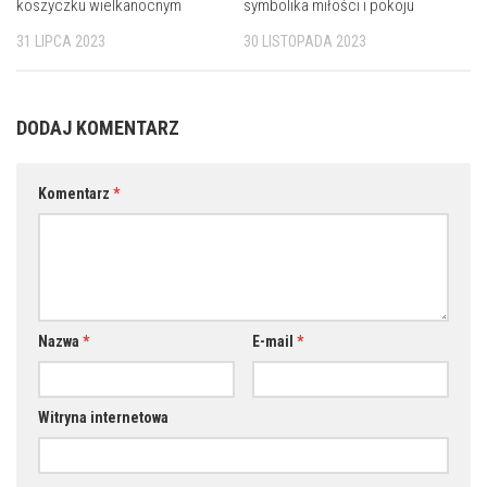
koszyczku wielkanocnym
symbolika miłości i pokoju
31 LIPCA 2023
30 LISTOPADA 2023
DODAJ KOMENTARZ
Komentarz
*
Nazwa
*
E-mail
*
Witryna internetowa