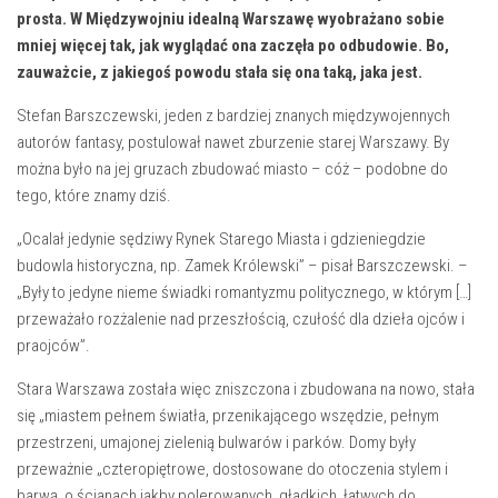
prosta. W Międzywojniu idealną Warszawę wyobrażano sobie
mniej więcej tak, jak wyglądać ona zaczęła po odbudowie. Bo,
zauważcie, z jakiegoś powodu stała się ona taką, jaka jest.
Stefan Barszczewski, jeden z bardziej znanych międzywojennych
autorów fantasy, postulował nawet zburzenie starej Warszawy. By
można było na jej gruzach zbudować miasto – cóż – podobne do
tego, które znamy dziś.
„Ocalał jedynie sędziwy Rynek Starego Miasta i gdzieniegdzie
budowla historyczna, np. Zamek Królewski” – pisał Barszczewski. –
„Były to jedyne nieme świadki romantyzmu politycznego, w którym […]
przeważało rozżalenie nad przeszłością, czułość dla dzieła ojców i
praojców”.
Stara Warszawa została więc zniszczona i zbudowana na nowo, stała
się „miastem pełnem światła, przenikającego wszędzie, pełnym
przestrzeni, umajonej zielenią bulwarów i parków. Domy były
przeważnie „czteropiętrowe, dostosowane do otoczenia stylem i
barwą, o ścianach jakby polerowanych, gładkich, łatwych do