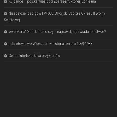
Kujdańce – polska wieś pod Zbarażem, której już nie ma
Niszczyciel czołgów FV4005: Brytyjski Czołg z Okresu II Wojny
Światowej
„Ave Maria” Schuberta: o czym naprawdę opowiada ten utwór?
Lata ołowiu we Włoszech – historia terroru 1969-1988
Gwara lubelska: kilka przykładów