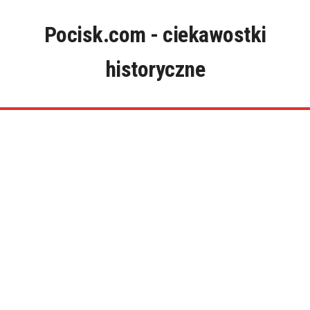
Skip
to
Pocisk.com - ciekawostki
content
historyczne