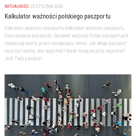
AKTUALNOŚCI
25 STYCZNIA 2025
Kalkulator ważności polskiego paszportu
Kalkulator ważności paszportu Kalkulator ważności paszportu
Data wydania paszportu: Sprawdź ważność Polski paszport jest
zazwyczaj ważny przez następujący okres: Jak długo paszport
musi być ważny, aby wyjechać? Kiedy mogę jeszcze wyjechać?
Jeśli Twój paszport...