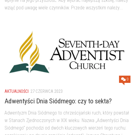
wpłynie na jego przyszłość. Aby wybrać najlepszą szkołę, należy
wziąć pod uwagę wiele czynników. Przede wszystkim należy...
0
AKTUALNOŚCI
27 CZERWCA 2023
Adwentyści Dnia Siódmego: czy to sekta?
Adwentyzm Dnia Siódmego to chrześcijański ruch, który powstał
w Stanach Zjednoczonych w XIX wieku. Nazwa „Adwentyści Dnia
Siódmego” pochodzi od dwóch kluczowych wierzeń tego ruchu: