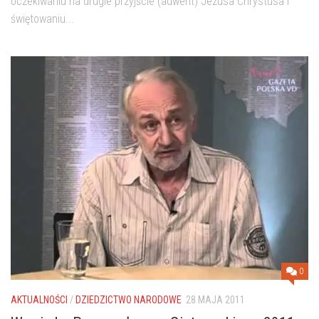
oczekiwaniu na drugie przyjście (adwent) Jezusa Chrystusa i
świętowaniu...
0
AKTUALNOŚCI
/
DZIEDZICTWO NARODOWE
28 MAJA 2011