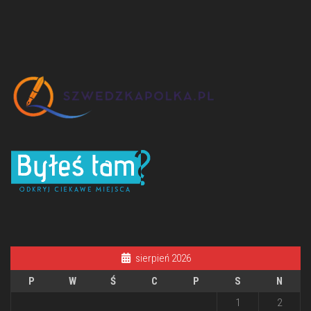
sierpień 2026
P
W
Ś
C
P
S
N
1
2