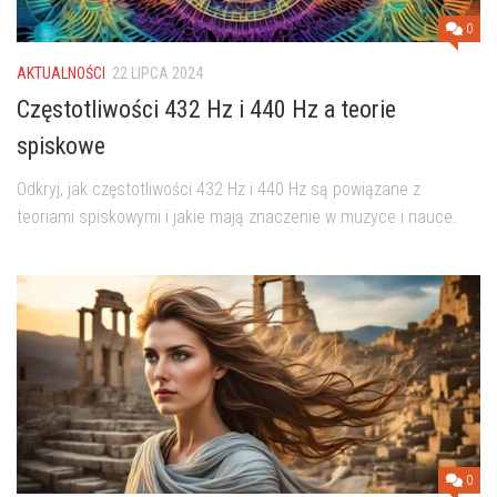
0
AKTUALNOŚCI
22 LIPCA 2024
Częstotliwości 432 Hz i 440 Hz a teorie
spiskowe
Odkryj, jak częstotliwości 432 Hz i 440 Hz są powiązane z
teoriami spiskowymi i jakie mają znaczenie w muzyce i nauce.
0