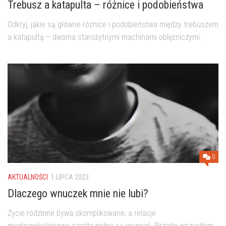
Trebusz a katapulta – różnice i podobieństwa
Odkryj, jakie są główne różnice i podobieństwa między trebuszem
a katapultą – dwoma starożytnymi machinami oblężniczymi.
0
AKTUALNOŚCI
1 LIPCA 2023
Dlaczego wnuczek mnie nie lubi?
Życie rodzinne bywa skomplikowane, a relacje
międzypokoleniowe często pełne są wyzwań. Przede wszystkim,