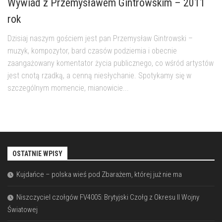
Wywiad z Przemysławem Gintrowskim – 2011
rok
Dzisiaj naszym gościem jest pan Przemysław Gintrowski –
muzyk, kompozytor, bard czasów podziemia i obecnie
zaangażowany komentator życia publicznego, co wśród artystów
jest cnotą rzadką, a cenną niesłychanie. Spotykamy się w
szczególnym momencie, mianowicie...
OSTATNIE WPISY
Kujdańce – polska wieś pod Zbarażem, której już nie ma
Niszczyciel czołgów FV4005: Brytyjski Czołg z Okresu II Wojny
Światowej