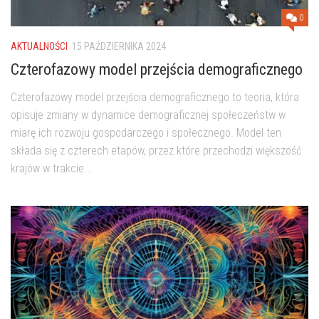
0
AKTUALNOŚCI
15 PAŹDZIERNIKA 2024
Czterofazowy model przejścia demograficznego
Czterofazowy model przejścia demograficznego to teoria, która
opisuje zmiany w dynamice demograficznej społeczeństw w
miarę ich rozwoju gospodarczego i społecznego. Model ten
składa się z czterech etapów, przez które przechodzi większość
krajów w trakcie...