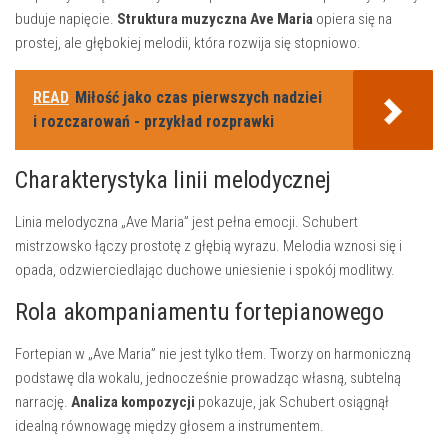
buduje napięcie.
Struktura muzyczna Ave Maria
opiera się na
prostej, ale głębokiej melodii, która rozwija się stopniowo.
READ
Miłość jako czas pierwszych nadziei
i rozczarowań - przykład rozprawki
Charakterystyka linii melodycznej
Linia melodyczna „Ave Maria” jest pełna emocji. Schubert
mistrzowsko łączy prostotę z głębią wyrazu. Melodia wznosi się i
opada, odzwierciedlając duchowe uniesienie i spokój modlitwy.
Rola akompaniamentu fortepianowego
Fortepian w „Ave Maria” nie jest tylko tłem. Tworzy on harmoniczną
podstawę dla wokalu, jednocześnie prowadząc własną, subtelną
narrację.
Analiza kompozycji
pokazuje, jak Schubert osiągnął
idealną równowagę między głosem a instrumentem.