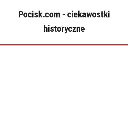
Skip
to
Pocisk.com - ciekawostki
content
historyczne