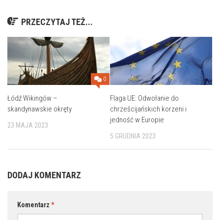
PRZECZYTAJ TEŻ...
0
Łódź Wikingów –
Flaga UE: Odwołanie do
skandynawskie okręty
chrześcijańskich korzeni i
jedność w Europie
23 MAJA 2023
5 GRUDNIA 2023
DODAJ KOMENTARZ
Komentarz
*