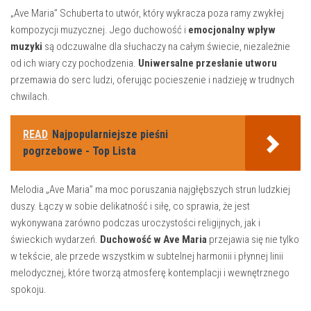
„Ave Maria” Schuberta to utwór, który wykracza poza ramy zwykłej
kompozycji muzycznej. Jego duchowość i
emocjonalny wpływ
muzyki
są odczuwalne dla słuchaczy na całym świecie, niezależnie
od ich wiary czy pochodzenia.
Uniwersalne przesłanie utworu
przemawia do serc ludzi, oferując pocieszenie i nadzieję w trudnych
chwilach.
READ
Najpopularniejsze pieśni
pogrzebowe - Top Lista
Melodia „Ave Maria” ma moc poruszania najgłębszych strun ludzkiej
duszy. Łączy w sobie delikatność i siłę, co sprawia, że jest
wykonywana zarówno podczas uroczystości religijnych, jak i
świeckich wydarzeń.
Duchowość w Ave Maria
przejawia się nie tylko
w tekście, ale przede wszystkim w subtelnej harmonii i płynnej linii
melodycznej, które tworzą atmosferę kontemplacji i wewnętrznego
spokoju.