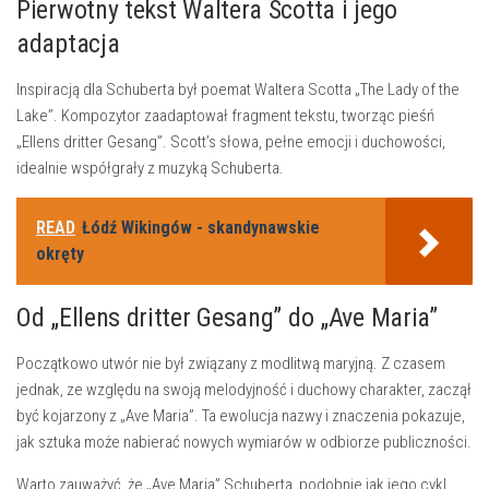
Pierwotny tekst Waltera Scotta i jego
adaptacja
Inspiracją dla Schuberta był poemat Waltera Scotta „The Lady of the
Lake”. Kompozytor zaadaptował fragment tekstu, tworząc pieśń
„Ellens dritter Gesang”. Scott’s słowa, pełne emocji i duchowości,
idealnie współgrały z muzyką Schuberta.
READ
Łódź Wikingów - skandynawskie
okręty
Od „Ellens dritter Gesang” do „Ave Maria”
Początkowo utwór nie był związany z modlitwą maryjną. Z czasem
jednak, ze względu na swoją melodyjność i duchowy charakter, zaczął
być kojarzony z „Ave Maria”. Ta ewolucja nazwy i znaczenia pokazuje,
jak sztuka może nabierać nowych wymiarów w odbiorze publiczności.
Warto zauważyć, że „Ave Maria” Schuberta, podobnie jak jego cykl