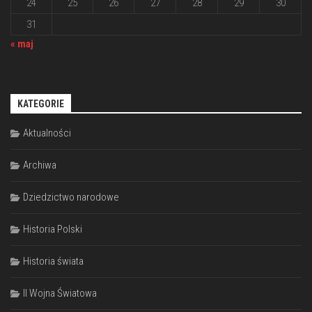
24
25
26
27
28
29
30
31
« maj
KATEGORIE
Aktualności
Archiwa
Dziedzictwo narodowe
Historia Polski
Historia świata
II Wojna Światowa