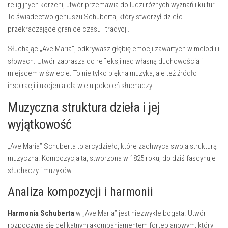
religijnych korzeni, utwór przemawia do ludzi różnych wyznań i kultur.
To świadectwo geniuszu Schuberta, który stworzył dzieło
przekraczające granice czasu i tradycji.
Słuchając „Ave Maria”, odkrywasz głębię emocji zawartych w melodii i
słowach. Utwór zaprasza do refleksji nad własną duchowością i
miejscem w świecie. To nie tylko piękna muzyka, ale też źródło
inspiracji i ukojenia dla wielu pokoleń słuchaczy.
Muzyczna struktura dzieła i jej
wyjątkowość
„Ave Maria” Schuberta to arcydzieło, które zachwyca swoją strukturą
muzyczną. Kompozycja ta, stworzona w 1825 roku, do dziś fascynuje
słuchaczy i muzyków.
Analiza kompozycji i harmonii
Harmonia Schuberta
w „Ave Maria” jest niezwykle bogata. Utwór
rozpoczyna się delikatnym akompaniamentem fortepianowym, który