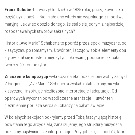
Franz Schubert
stworzył to dzieło w 1825 roku, początkowo jako
część cyklu pieśni. Nie miało ono wtedy nic wspólnego z modlitwą
maryjną. Jak więc doszło do tego, że stało się jednym z najbardziej
rozpoznawalnych utworów sakralnych?
Historia „Ave Maria” Schuberta to podróż przez epoki muzyczne, od
klasycyzmu po romantyzm. Utwór ten, łącząc w sobie elementy obu
stylów, stał się mostem między tymi okresami, podobnie jak cała
twórczość kompozytora.
Znaczenie kompozycji
wykracza daleko poza jej pierwotny zamysł.
Z biegiem lat „Ave Maria” Schuberta zyskało status ikony muzyki
klasycznej, inspirując niezliczone interpretacje i adaptacje. Od
operowych wykonań po współczesne aranżacje – utwór ten
niezmiennie porusza serca słuchaczy na całym świecie.
W kolejnych sekcjach odkryjemy przed Tobą fascynującą historię
powstania tego arcydzieła, zanalizujemy jego strukturę muzyczną i
poznamy najsłynniejsze interpretacje. Przygotuj się na podróż, która