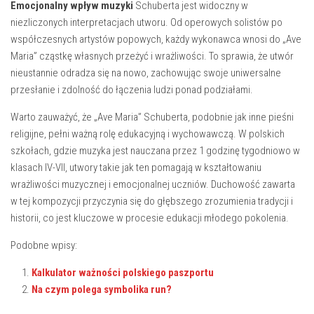
Emocjonalny wpływ muzyki
Schuberta jest widoczny w
niezliczonych interpretacjach utworu. Od operowych solistów po
współczesnych artystów popowych, każdy wykonawca wnosi do „Ave
Maria” cząstkę własnych przeżyć i wrażliwości. To sprawia, że utwór
nieustannie odradza się na nowo, zachowując swoje uniwersalne
przesłanie i zdolność do łączenia ludzi ponad podziałami.
Warto zauważyć, że „Ave Maria” Schuberta, podobnie jak inne pieśni
religijne, pełni ważną rolę edukacyjną i wychowawczą. W polskich
szkołach, gdzie muzyka jest nauczana przez 1 godzinę tygodniowo w
klasach IV-VII, utwory takie jak ten pomagają w kształtowaniu
wrażliwości muzycznej i emocjonalnej uczniów. Duchowość zawarta
w tej kompozycji przyczynia się do głębszego zrozumienia tradycji i
historii, co jest kluczowe w procesie edukacji młodego pokolenia.
Podobne wpisy:
Kalkulator ważności polskiego paszportu
Na czym polega symbolika run?