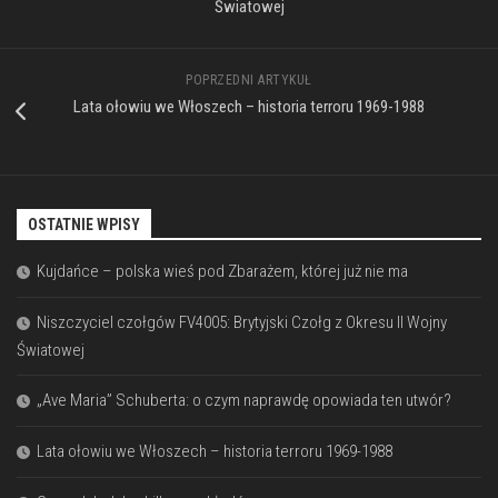
Światowej
POPRZEDNI ARTYKUŁ
Lata ołowiu we Włoszech – historia terroru 1969-1988
OSTATNIE WPISY
Kujdańce – polska wieś pod Zbarażem, której już nie ma
Niszczyciel czołgów FV4005: Brytyjski Czołg z Okresu II Wojny
Światowej
„Ave Maria” Schuberta: o czym naprawdę opowiada ten utwór?
Lata ołowiu we Włoszech – historia terroru 1969-1988