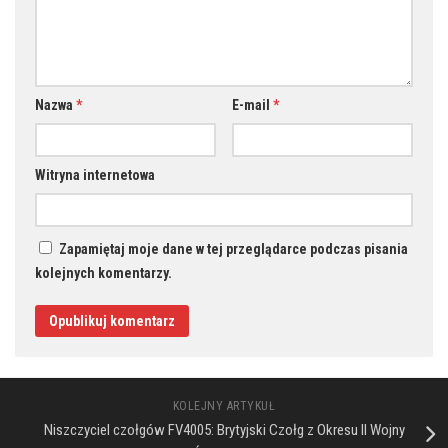
Nazwa
*
E-mail
*
Witryna internetowa
Zapamiętaj moje dane w tej przeglądarce podczas pisania
kolejnych komentarzy.
KOLEJNY ARTYKUŁ
Niszczyciel czołgów FV4005: Brytyjski Czołg z Okresu II Wojny