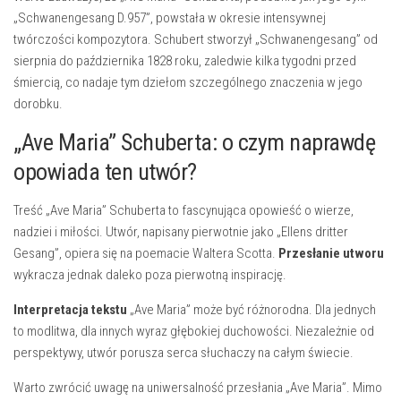
„Schwanengesang D.957”, powstała w okresie intensywnej
twórczości kompozytora. Schubert stworzył „Schwanengesang” od
sierpnia do października 1828 roku, zaledwie kilka tygodni przed
śmiercią, co nadaje tym dziełom szczególnego znaczenia w jego
dorobku.
„Ave Maria” Schuberta: o czym naprawdę
opowiada ten utwór?
Treść „Ave Maria” Schuberta to fascynująca opowieść o wierze,
nadziei i miłości. Utwór, napisany pierwotnie jako „Ellens dritter
Gesang”, opiera się na poemacie Waltera Scotta.
Przesłanie utworu
wykracza jednak daleko poza pierwotną inspirację.
Interpretacja tekstu
„Ave Maria” może być różnorodna. Dla jednych
to modlitwa, dla innych wyraz głębokiej duchowości. Niezależnie od
perspektywy, utwór porusza serca słuchaczy na całym świecie.
Warto zwrócić uwagę na uniwersalność przesłania „Ave Maria”. Mimo