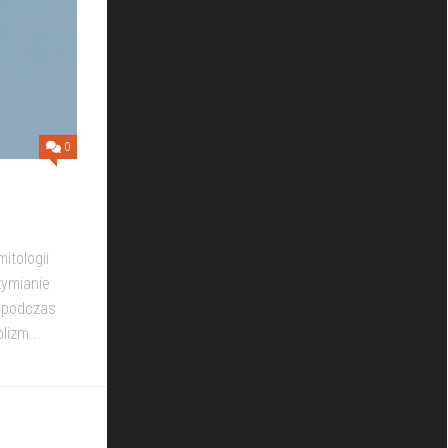
0
itologii
zymianie
y podczas
lizm...