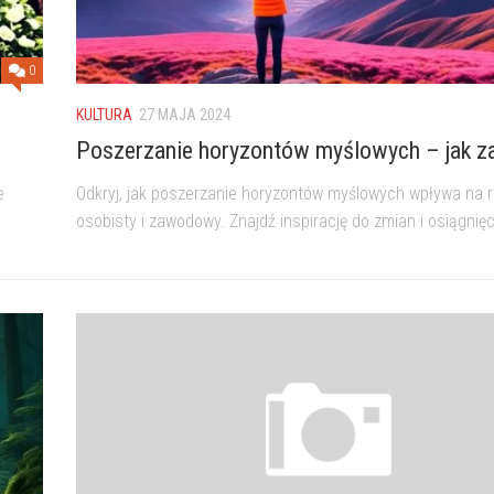
0
KULTURA
27 MAJA 2024
Poszerzanie horyzontów myślowych – jak z
e
Odkryj, jak poszerzanie horyzontów myślowych wpływa na 
osobisty i zawodowy. Znajdź inspirację do zmian i osiągnię