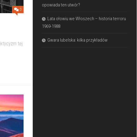
opowiada ten utwór?
0
Lata ołowiu we Włoszech – historia terroru
1969-1988
Gwara lubelska: kilka przykładów
aktycyzm tej