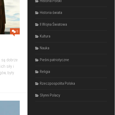
Historia Polski
Historia świata
II Wojna Światowa
0
Kultura
Nauka
, są dobrze
Pieśni patriotyczne
ch siły i
Religia
gów, były
Rzeczpospolita Polska
Słynni Polacy