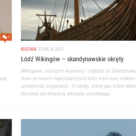
0
KULTURA
23 MAJA 2023
Łódź Wikingów – skandynawskie okręty
Wikingowie, starożytni wojownicy i żeglarze ze Skandynawii
pie,
znani ze swoich majestatycznych łodzi, które były znakiem i
umiejętności żeglarskich. Te okręty, znane jako łodzie wikin
kluczowe dla ekspansji wikingów, umożliwiając...