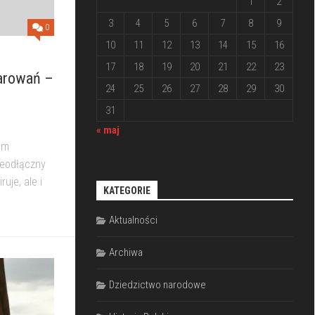
1
2
3
4
5
6
7
8
9
0
10
11
12
13
14
15
16
17
18
19
20
21
22
23
zarowań –
24
25
26
27
28
29
30
31
« maj
em
ieodłączny
uje, ale i
KATEGORIE
Aktualności
Archiwa
Dziedzictwo narodowe