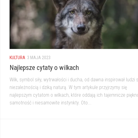
KULTURA
3 MAJA 2023
Najlepsze cytaty o wilkach
Wilk, symbol siły, wytrwałości i ducha, od dawna inspirował ludzi 
niezależnością i dziką naturą. W tym artykule przyjrzymy się
najlepszym cytatom o wilkach, które oddają ich tajemnicze piękn
samotność i niesamowite instynkty. Oto...