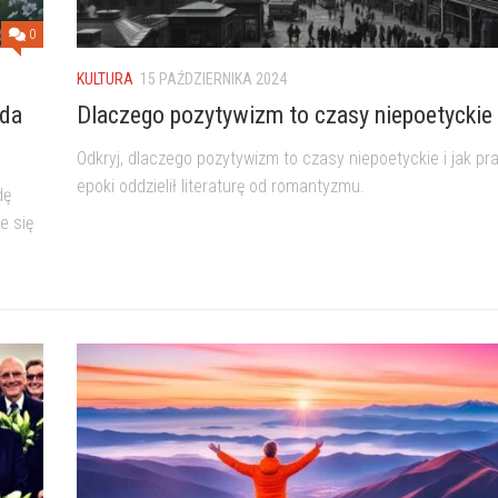
0
KULTURA
15 PAŹDZIERNIKA 2024
ada
Dlaczego pozytywizm to czasy niepoetyckie
Odkryj, dlaczego pozytywizm to czasy niepoetyckie i jak pr
epoki oddzielił literaturę od romantyzmu.
dę
e się