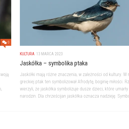
0
KULTURA
13 MARCA 2023
Jaskółka – symbolika ptaka
swoją
Jaskółki mają różne znaczenia, w zależności od kultury. W m
greckiej ptak ten symbolizował Afrodytę, boginię miłości. R
o,
wierzyli, że jaskółka symbolizuje dusze dzieci, które umarł
narodzin. Dla chrześcijan jaskółka oznacza nadzieję. Symbo