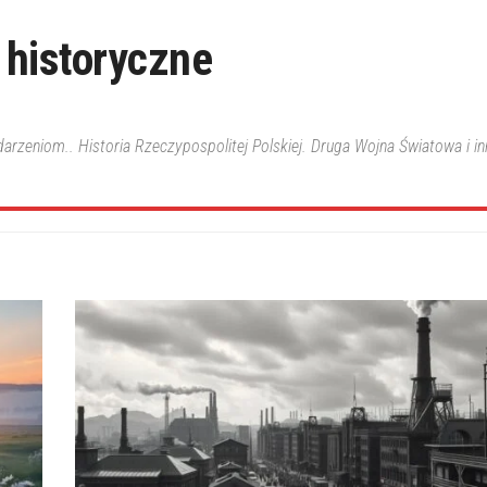
 historyczne
ydarzeniom.. Historia Rzeczypospolitej Polskiej. Druga Wojna Światowa i i