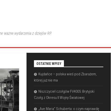
nne ważne wydarzenia z dziejów RP.
OSTATNIE WPISY
Kujdańce – polska wieś pod Zbarażem,
której już nie ma
Niszczyciel czołgów FV4005: Brytyjski
Czołg z Okresu II Wojny Światowej
„Ave Maria” Schuberta: o czym naprawdę