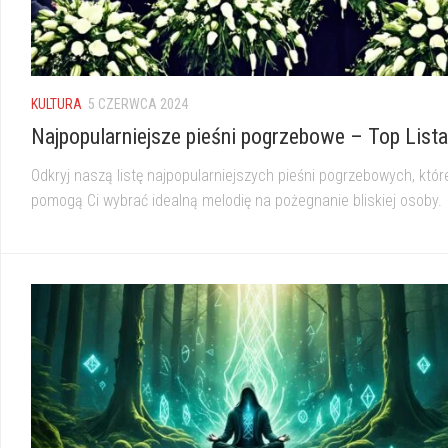
KULTURA
5 CZERWCA 2024
Najpopularniejsze pieśni pogrzebowe – Top Lista
Odkryj naszą listę najpopularniejszych pieśni pogrzebowych, któr
pomogą Ci wybrać idealną melodię na pożegnanie bliskiej osoby.