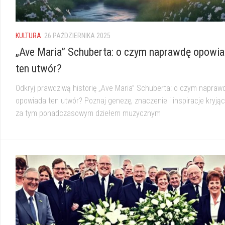
KULTURA
26 PAŹDZIERNIKA 2025
„Ave Maria” Schuberta: o czym naprawdę opowi
ten utwór?
Odkryj prawdziwą historię „Ave Maria” Schuberta: o czym napraw
opowiada ten utwór? Poznaj genezę, znaczenie i inspiracje kryjąc
za tym ponadczasowym dziełem muzycznym