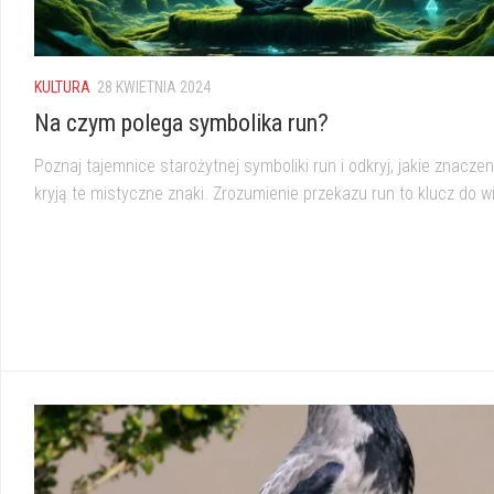
KULTURA
28 KWIETNIA 2024
Na czym polega symbolika run?
Poznaj tajemnice starożytnej symboliki run i odkryj, jakie znaczen
kryją te mistyczne znaki. Zrozumienie przekazu run to klucz do w