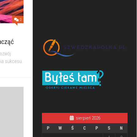
0
acząć
rozwój
cia sukcesu.
sierpień 2026
P
W
Ś
C
P
S
N