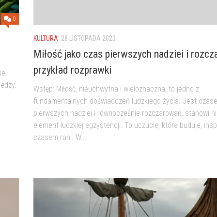
0
KULTURA
28 LISTOPADA 2023
Miłość jako czas pierwszych nadziei i rozc
przykład rozprawki
ie
iedzy.
Wstęp: Miłość, nieuchwytna i wieloznaczna, to jedno z
fundamentalnych doświadczeń ludzkiego życia. Jest czas
pierwszych nadziei i równocześnie rozczarowań, stanowi n
element ludzkiej egzystencji. To uczucie, które buduje, inspir
czasem rani. W...