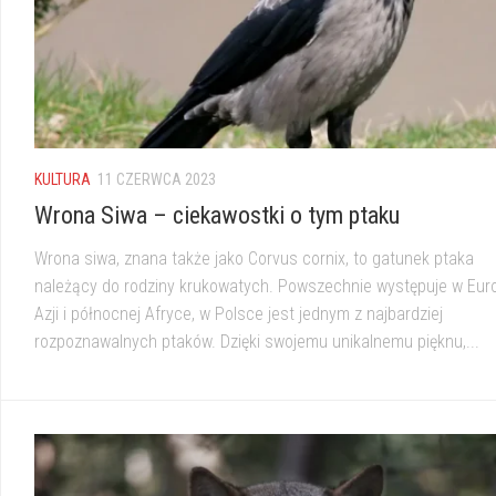
KULTURA
11 CZERWCA 2023
Wrona Siwa – ciekawostki o tym ptaku
Wrona siwa, znana także jako Corvus cornix, to gatunek ptaka
należący do rodziny krukowatych. Powszechnie występuje w Euro
Azji i północnej Afryce, w Polsce jest jednym z najbardziej
rozpoznawalnych ptaków. Dzięki swojemu unikalnemu pięknu,...