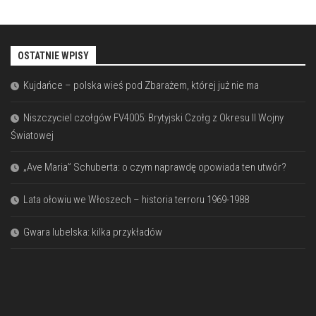
OSTATNIE WPISY
Kujdańce – polska wieś pod Zbarażem, której już nie ma
Niszczyciel czołgów FV4005: Brytyjski Czołg z Okresu II Wojny
Światowej
„Ave Maria” Schuberta: o czym naprawdę opowiada ten utwór?
Lata ołowiu we Włoszech – historia terroru 1969-1988
Gwara lubelska: kilka przykładów