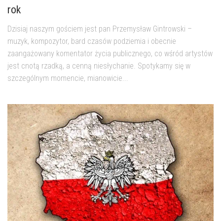
rok
Dzisiaj naszym gościem jest pan Przemysław Gintrowski –
muzyk, kompozytor, bard czasów podziemia i obecnie
zaangażowany komentator życia publicznego, co wśród artystów
jest cnotą rzadką, a cenną niesłychanie. Spotykamy się w
szczególnym momencie, mianowicie...