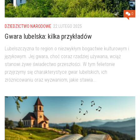
0
DZIEDZICTWO NARODOWE
22 LUTEGO 2025
Gwara lubelska: kilka przykładów
Lubelszczyzna to region o niezwykłym bogactwie kulturowym i
językowym. Jej gwara, choć coraz rzadziej używana, wciąż
stanowi żywe świadectwo przeszłości. W tym felietonie
przyjrzymy się charakterystyce gwar lubelskich, ich
zróżnicowaniu oraz wyzwaniom, jakie stawia...