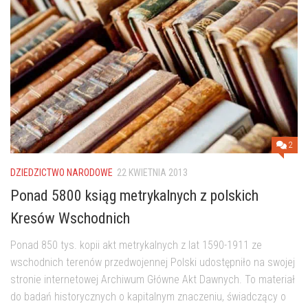
2
DZIEDZICTWO NARODOWE
22 KWIETNIA 2013
Ponad 5800 ksiąg metrykalnych z polskich
Kresów Wschodnich
Ponad 850 tys. kopii akt metrykalnych z lat 1590-1911 ze
wschodnich terenów przedwojennej Polski udostępniło na swojej
stronie internetowej Archiwum Główne Akt Dawnych. To materiał
do badań historycznych o kapitalnym znaczeniu, świadczący o