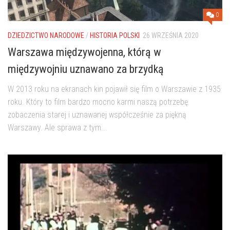
0
DZIEDZICTWO NARODOWE
/
HISTORIA POLSKI
26 WRZEŚNIA 2020
Warszawa międzywojenna, którą w
międzywojniu uznawano za brzydką
W 2013 roku na ekranach kin pojawił się film o Warszawie z 1935
roku. Który to film bardzo mocno karmi naszą potrzebę
zobaczenia starej i uznawanej współcześnie za piękną
Warszawy. Ale sprawa z tym...