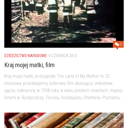
0
DZIEDZICTWO NARODOWE
8 CZERWCA 2013
Kraj mojej matki, film
Kraj mojej matki, w oryginale The Land of My Mother to 25
minutowy przedwojenny, kolorowy film ukazujący unikatowe
ujęcia, nakręcony w 1938 roku w wielu polskich miastach, między
innymi w: Bydgoszczy, Toruniu, Grudziądzu, Chełmnie, Poznaniu,...