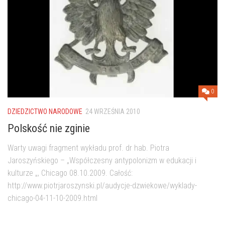
0
DZIEDZICTWO NARODOWE
24 WRZEŚNIA 2010
Polskość nie zginie
Warty uwagi fragment wykładu prof. dr hab. Piotra
Jaroszyńskiego – „Współczesny antypolonizm w edukacji i
kulturze „, Chicago 08.10.2009. Całość:
http://www.piotrjaroszynski.pl/audycje-dzwiekowe/wyklady-
chicago-04-11-10-2009.html