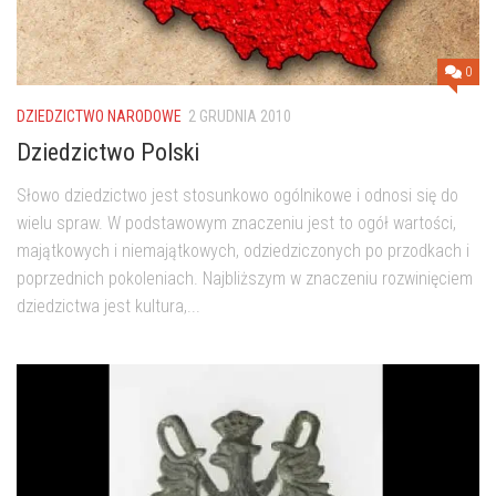
0
DZIEDZICTWO NARODOWE
2 GRUDNIA 2010
Dziedzictwo Polski
Słowo dziedzictwo jest stosunkowo ogólnikowe i odnosi się do
wielu spraw. W podstawowym znaczeniu jest to ogół wartości,
majątkowych i niemajątkowych, odziedziczonych po przodkach i
poprzednich pokoleniach. Najbliższym w znaczeniu rozwinięciem
dziedzictwa jest kultura,...