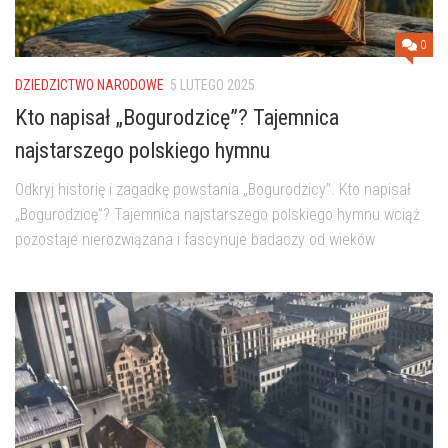
0
DZIEDZICTWO NARODOWE
5 LUTEGO 2025
Kto napisał „Bogurodzicę”? Tajemnica
najstarszego polskiego hymnu
Odkryj historię i zagadkę powstania „Bogurodzicy”. Kto napisał
„Bogurodzicę”? Tajemnica najstarszego polskiego hymnu wciąż
pozostaje nierozwiązana i fascynuje badaczy od wieków