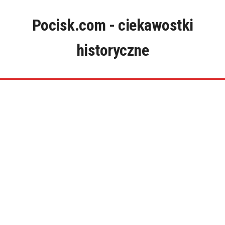
Skip
to
Pocisk.com - ciekawostki
content
historyczne