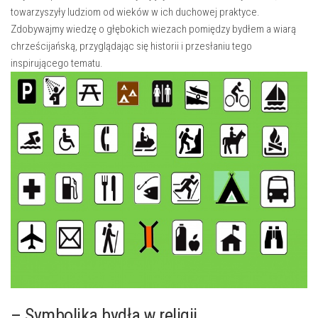
towarzyszyły ludziom ⁣od wieków ⁤w ich duchowej praktyce.
‍Zdobywajmy wiedzę ​o głębokich⁢ wiezach pomiędzy bydłem⁣ a wiarą
chrześcijańską, przyglądając się historii i przesłaniu tego
inspirującego tematu.
– Symbolika bydła w religii