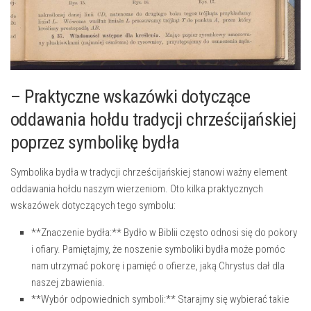
– ​Praktyczne wskazówki dotyczące
⁣oddawania hołdu tradycji chrześcijańskiej
poprzez symbolikę bydła
Symbolika bydła​ w tradycji chrześcijańskiej stanowi ważny element​
oddawania hołdu naszym wierzeniom. ‍Oto kilka ‌praktycznych
wskazówek ⁤dotyczących tego symbolu:
**Znaczenie ⁢bydła:**‌ Bydło⁤ w Biblii często odnosi się do pokory
i ofiary. Pamiętajmy, że noszenie symboliki bydła może pomóc
nam utrzymać pokorę i pamięć o ofierze,‍ jaką⁣ Chrystus‌ dał dla
naszej⁣ zbawienia.
**Wybór ⁤odpowiednich symboli:** Starajmy⁤ się‌ wybierać takie