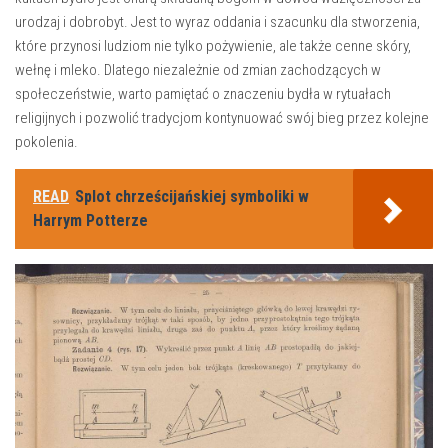
urodzaj i ⁢dobrobyt. Jest ​to wyraz oddania i⁣ szacunku‌ dla stworzenia,
⁢które przynosi ludziom nie tylko pożywienie, ale ⁤także cenne ⁤skóry,
‌wełnę i‌ mleko. Dlatego ‍niezależnie od ⁢zmian‌ zachodzących ‌w
społeczeństwie, warto ⁤pamiętać o znaczeniu‌ bydła w ⁤rytuałach
religijnych i pozwolić tradycjom kontynuować swój bieg przez kolejne
pokolenia.
READ
Splot chrześcijańskiej symboliki w
Harrym Potterze