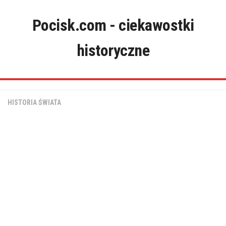
Skip
to
Pocisk.com - ciekawostki
content
historyczne
HISTORIA ŚWIATA