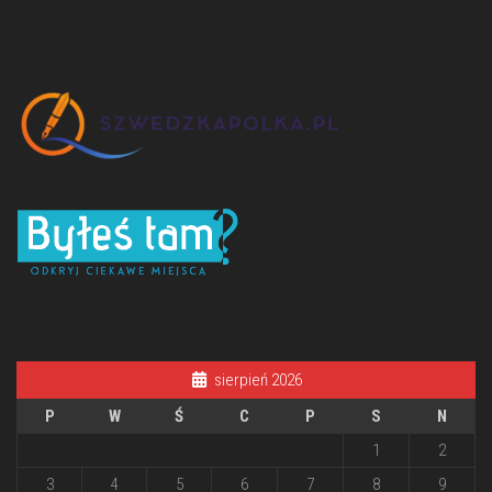
sierpień 2026
P
W
Ś
C
P
S
N
1
2
3
4
5
6
7
8
9