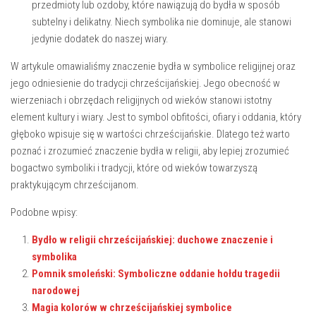
⁣przedmioty lub ozdoby, które⁤ nawiązują do ⁣bydła ⁢w sposób
subtelny i delikatny. Niech symbolika nie dominuje,⁤ ale stanowi⁤
jedynie dodatek‌ do naszej wiary.
W artykule omawialiśmy znaczenie bydła ‍w⁤ symbolice ‍religijnej oraz
jego‌ odniesienie do tradycji chrześcijańskiej. ‍Jego obecność w
wierzeniach i obrzędach religijnych od wieków stanowi istotny
element kultury i wiary. Jest to symbol ‍obfitości, ofiary i oddania,⁢ który
głęboko⁣ wpisuje się w wartości chrześcijańskie. Dlatego też warto
poznać ‍i‌ zrozumieć znaczenie bydła w religii,‌ aby lepiej ⁢zrozumieć
bogactwo symboliki i tradycji, które od wieków towarzyszą
praktykującym chrześcijanom.
Podobne wpisy:
Bydło w religii chrześcijańskiej: duchowe znaczenie i
symbolika
Pomnik smoleński: Symboliczne oddanie hołdu tragedii
narodowej
Magia kolorów w chrześcijańskiej symbolice