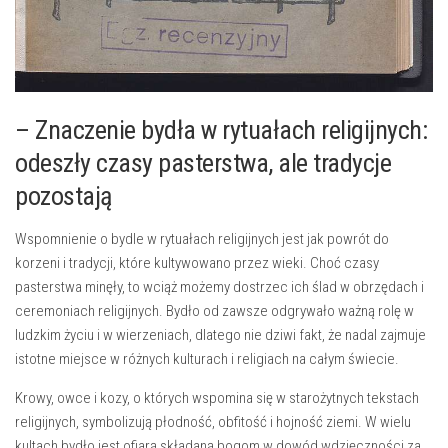
– Znaczenie bydła‍ w rytuałach religijnych:
odeszły czasy pasterstwa, ale tradycje
pozostają
Wspomnienie o bydle w rytuałach religijnych jest ⁤jak powrót do⁤
korzeni i tradycji, które kultywowano przez ⁤wieki. ⁢Choć​ czasy
pasterstwa minęły, to ⁤wciąż możemy dostrzec ich ślad w obrzędach i
ceremoniach religijnych. Bydło od zawsze ‌odgrywało‌ ważną rolę ‍w ​
ludzkim życiu i w wierzeniach, dlatego nie ⁤dziwi fakt, że nadal ‌zajmuje⁣
istotne miejsce w różnych kulturach i religiach​ na całym świecie.
Krowy, owce i kozy, o których wspomina ⁤się w starożytnych ⁣tekstach
religijnych, symbolizują płodność, obfitość i hojność ziemi. W wielu
kultach bydło jest ofiarą⁤ składaną bogom w dowód wdzięczności ⁤za