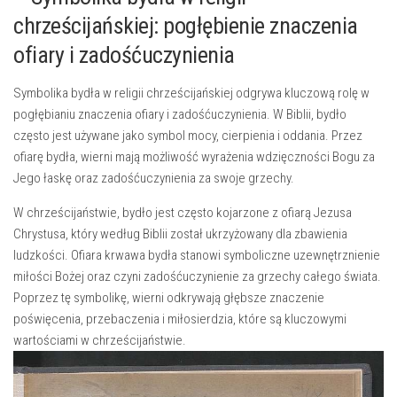
chrześcijańskiej: pogłębienie znaczenia
ofiary i zadośćuczynienia
Symbolika bydła w religii‍ chrześcijańskiej odgrywa kluczową rolę w
pogłębianiu znaczenia ofiary i zadośćuczynienia. W Biblii, bydło
często jest używane jako symbol mocy, cierpienia i oddania. Przez
ofiarę bydła, wierni mają możliwość wyrażenia wdzięczności ⁣Bogu za
Jego ⁤łaskę oraz zadośćuczynienia za swoje grzechy.
W chrześcijaństwie, bydło jest ‍często kojarzone z ofiarą ‌Jezusa‌
Chrystusa,⁣ który według Biblii został ⁣ukrzyżowany‍ dla zbawienia
ludzkości. Ofiara krwawa bydła stanowi symboliczne uzewnętrznienie‍
miłości Bożej oraz⁣ czyni zadośćuczynienie ‌za grzechy całego ⁤świata.
⁢Poprzez⁢ tę symbolikę, wierni odkrywają głębsze znaczenie‌
poświęcenia, przebaczenia i miłosierdzia, ‌które‌ są kluczowymi
wartościami​ w chrześcijaństwie.