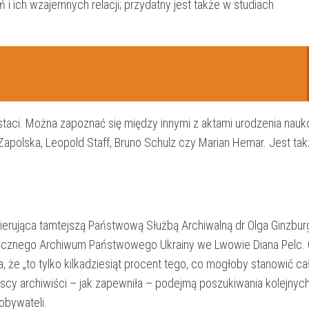
 i ich wzajemnych relacji; przydatny jest także w studiach
taci. Można zapoznać się między innymi z aktami urodzenia nau
 Zapolska, Leopold Staff, Bruno Schulz czy Marian Hemar. Jest tak
 kierująca tamtejszą Państwową Służbą Archiwalną dr Olga Ginzbur
storycznego Archiwum Państwowego Ukrainy we Lwowie Diana Pelc
, że „to tylko kilkadziesiąt procent tego, co mogłoby stanowić ca
scy archiwiści – jak zapewniła – podejmą poszukiwania kolejnyc
obywateli.