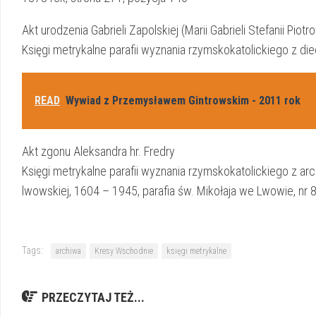
Akt urodzenia Gabrieli Zapolskiej (Marii Gabrieli Stefanii Piotr
Księgi metrykalne parafii wyznania rzymskokatolickiego z diec
READ
Wywiad z Przemysławem Gintrowskim - 2011 rok
Akt zgonu Aleksandra hr. Fredry
Księgi metrykalne parafii wyznania rzymskokatolickiego z arc
lwowskiej, 1604 – 1945, parafia św. Mikołaja we Lwowie, nr 8
Tags:
archiwa
Kresy Wschodnie
księgi metrykalne
PRZECZYTAJ TEŻ...