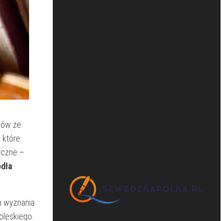
ców ze
 które
iczne –
ódła
n wyznania
oleskiego.