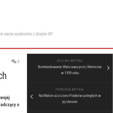
nne ważne wydarzenia z dziejów RP.
2
KOLEJNY ARTYKUŁ
Bombardowanie Warszawy przez Niemców
ch
w 1939 roku
POPRZEDNI ARTYKUŁ
Na Malcie uczczono Polaków poległych w
wojej
jej obronie
iadczący o