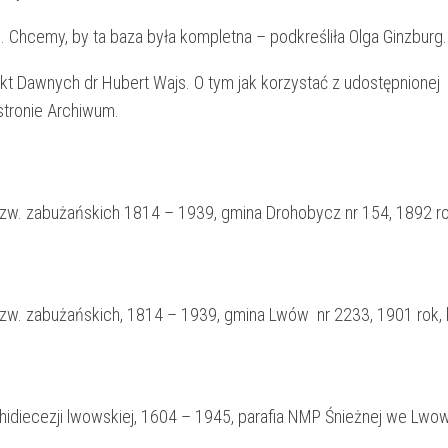
e. Chcemy, by ta baza była kompletna – podkreśliła Olga Ginzburg.
kt Dawnych dr Hubert Wajs. O tym jak korzystać z udostępnionej
stronie Archiwum.
w. zabużańskich 1814 – 1939, gmina Drohobycz nr 154, 1892 rok
zw. zabużańskich, 1814 – 1939, gmina Lwów nr 2233, 1901 rok, 
chidiecezji lwowskiej, 1604 – 1945, parafia NMP Śnieżnej we Lwow