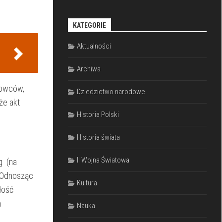
KATEGORIE
Aktualności
Archiwa
kowców,
Dziedzictwo narodowe
że akt
Historia Polski
Historia świata
II Wojna Światowa
g (na
. Odnosząc
Kultura
łość
h
Nauka