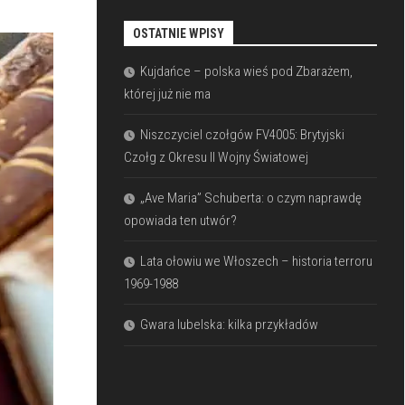
OSTATNIE WPISY
Kujdańce – polska wieś pod Zbarażem,
której już nie ma
Niszczyciel czołgów FV4005: Brytyjski
Czołg z Okresu II Wojny Światowej
„Ave Maria” Schuberta: o czym naprawdę
opowiada ten utwór?
Lata ołowiu we Włoszech – historia terroru
1969-1988
Gwara lubelska: kilka przykładów