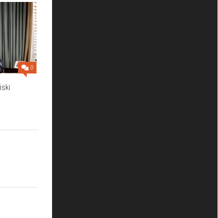
0
ński