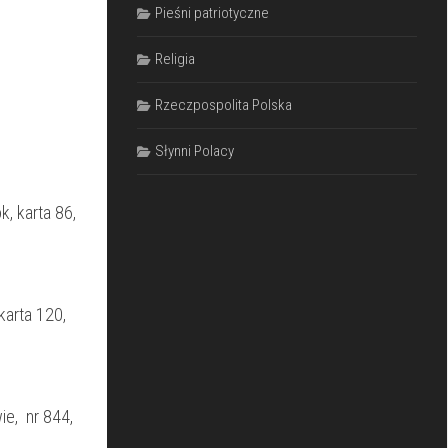
Pieśni patriotyczne
Religia
Rzeczpospolita Polska
Słynni Polacy
, karta 86,
karta 120,
ie, nr 844,