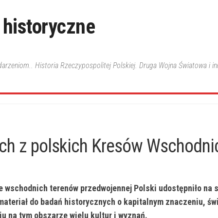
 historyczne
ydarzeniom.. Historia Rzeczypospolitej Polskiej. Druga Wojna Światowa i i
ch z polskich Kresów Wschodni
ze wschodnich terenów przedwojennej Polski udostępniło na s
materiał do badań historycznych o kapitalnym znaczeniu, św
iu na tym obszarze wielu kultur i wyznań.