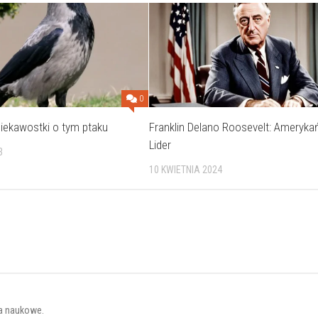
0
iekawostki o tym ptaku
Franklin Delano Roosevelt: Ameryka
Lider
3
10 KWIETNIA 2024
ia naukowe.