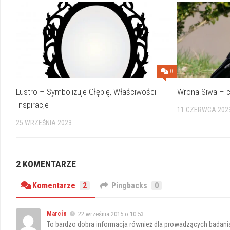
0
Lustro – Symbolizuje Głębię, Właściwości i
Wrona Siwa – c
Inspiracje
11 CZERWCA 202
25 WRZEŚNIA 2023
2 KOMENTARZE
Komentarze
2
Pingbacks
0
Marcin
22 września 2015 o 10:53
To bardzo dobra informacja również dla prowadzących badan