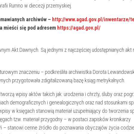
rafii Rumno w diecezji przemyskiej.
 omawianych archiwów –
http://www.agad.gov.pl/inwentarze/t
ra mieści się pod adresem
https://agad.gov.pl/
m Akt Dawnych. Są jednymi z najczęściej udostępnianych akt m
lturowym znaczeniu – podkreśliła archiwistka Dorota Lewandowsk
nych przygotowała zdigitalizowaną bazę ksiąg metrykalnych.
worzą wpisy aktów takich jak: urodzenia i chrzty, śluby oraz pogr
niach demograficznych i genealogicznych oraz nad stosunkami s
o wpisy w księgach stanowią materiał uzupełniający do tworzenia 
ęgach tzw. materiał przygodny – w postaci zapisków kronikarzy
ań – stanowi cenne źródło do poznawania obyczajów życia codzi