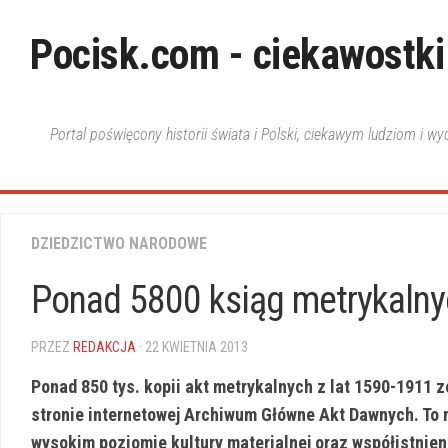
Skip
to
Pocisk.com - ciekawostki
content
Portal poświęcony historii świata i Polski, ciekawym ludziom i w
DZIEDZICTWO NARODOWE
Ponad 5800 ksiąg metrykalny
PRZEZ
REDAKCJA
· 22 KWIETNIA 2013
Ponad 850 tys. kopii akt metrykalnych z lat 1590-1911 
stronie internetowej Archiwum Główne Akt Dawnych. To 
wysokim poziomie kultury materialnej oraz współistnien