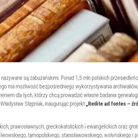
j nazywane są zabużańskimi. Ponad 1,5 mln polskich przesiedleń
zego ma możliwość bezpośredniego wykorzystywania archiwaliów,
twieniem dla tych, którzy chcą prowadzić własne badania genealog
Władysław Stępniak, inaugurując projekt
„Redite ad fontes – źr
kich, prawosławnych, greckokatolickich i ewangelickich oraz gmi
wowskiego, tarnopolskiego, stanisławowskiego, wołyńskiego i p