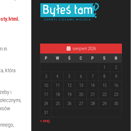
esty.html
.
.in.
sierpień 2026
P
W
Ś
C
P
S
N
1
2
a, która
3
4
5
6
7
8
9
10
11
12
13
14
15
16
zeby i
17
18
19
20
21
22
23
połecznymi,
24
25
26
27
28
29
30
spisów
31
« maj
ennego,