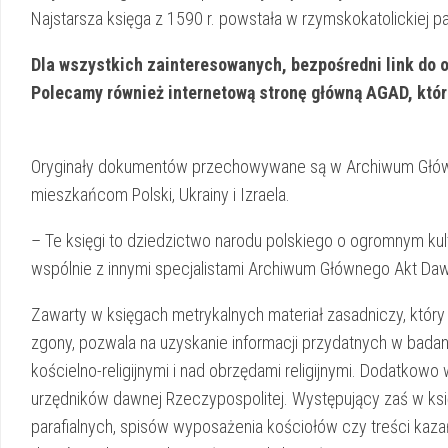
Najstarsza księga z 1590 r. powstała w rzymskokatolickiej pa
Dla wszystkich zainteresowanych, bezpośredni link do
Polecamy również internetową stronę główną AGAD, któ
Oryginały dokumentów przechowywane są w Archiwum Główny
mieszkańcom Polski, Ukrainy i Izraela.
– Te księgi to dziedzictwo narodu polskiego o ogromnym ku
wspólnie z innymi specjalistami Archiwum Głównego Akt Daw
Zawarty w księgach metrykalnych materiał zasadniczy, który t
zgony, pozwala na uzyskanie informacji przydatnych w bada
kościelno-religijnymi i nad obrzędami religijnymi. Dodatkow
urzędników dawnej Rzeczypospolitej. Występujący zaś w ksi
parafialnych, spisów wyposażenia kościołów czy treści kaz