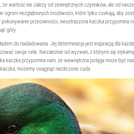
ąc, że wartość nie zależy od zewnętrznych czynników, ale od nasze
e ogrom nezgłębionych możliwości, które tylko czekają, aby zost
zy pokonywanie przeciwności, nieustraszona kaczka przypomina na
ąć góry.
dem do naśladowania. Jej determinacja jest ‌inspiracją dla każdeg
alizować swoje cele. Niezależnie od⁢ wyzwań, z którymi się stykamy
iewielka kaczka przypomina nam, że ⁢wewnętrzna potęga może być n
 ta kaczka, możemy osiągnąć niezliczone cuda.