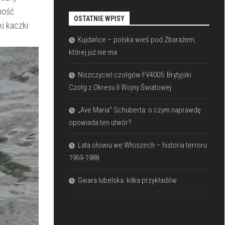
ność
OSTATNIE WPISY
i kaczki⁢
Kujdańce – polska wieś pod Zbarażem,
której już nie ma
Niszczyciel czołgów FV4005: Brytyjski
Czołg z Okresu II Wojny Światowej
„Ave Maria” Schuberta: o czym naprawdę
opowiada ten utwór?
Lata ołowiu we Włoszech – historia terroru
1969-1988
Gwara lubelska: kilka przykładów