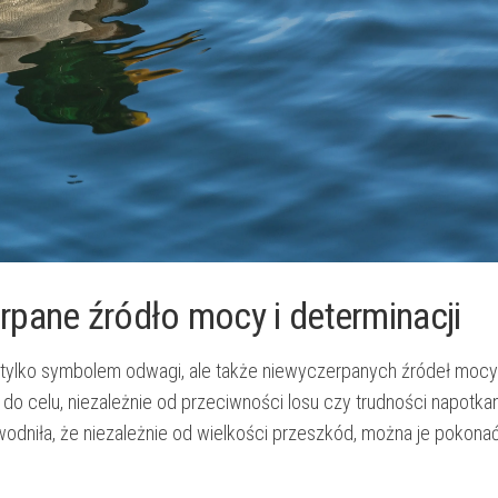
pane źródło mocy i determinacji
ie tylko symbolem odwagi, ale także niewyczerpanych źródeł mocy 
 do celu, niezależnie od przeciwności losu czy trudności napotkan
owodniła, że niezależnie od wielkości przeszkód, można je pokona