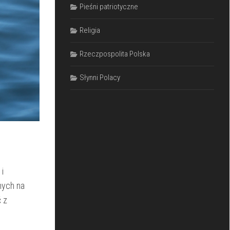
Pieśni patriotyczne
Religia
Rzeczpospolita Polska
Słynni Polacy
i
ych ⁣na
ć z