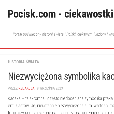
Skip
to
Pocisk.com - ciekawostki
content
Portal poświęcony historii świata i Polski, ciekawym ludziom i w
HISTORIA ŚWIATA
Niezwyciężona symbolika kac
PRZEZ
REDAKCJA
· 8 WRZEŚNIA 2023
Kaczka – ta skromna i często niedoceniana symbolika ptaka 
entuzjastów. Jej nieustannie niezwyciężona aura, wartość, moc
tego, czy unoszą się one na⁢ falach jeziora, przemierzają nie