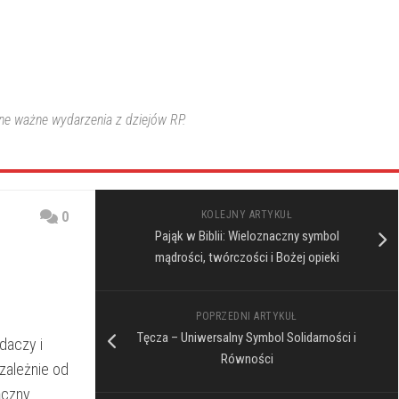
nne ważne wydarzenia z dziejów RP.
0
KOLEJNY ARTYKUŁ
Pająk w Biblii: Wieloznaczny symbol
mądrości, twórczości i Bożej opieki
POPRZEDNI ARTYKUŁ
Tęcza – Uniwersalny Symbol Solidarności i
daczy i
Równości
zależnie ⁢od
czny‍