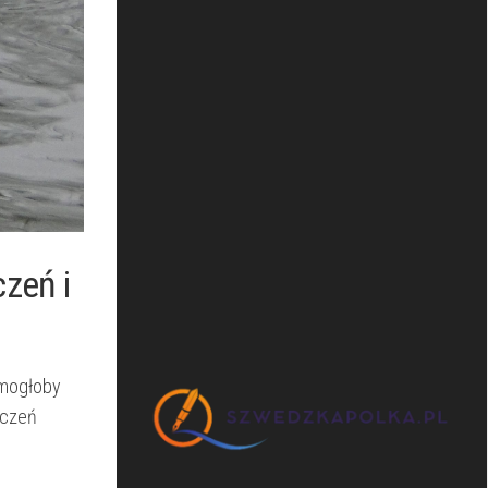
eń ‍i
ż mogłoby
aczeń