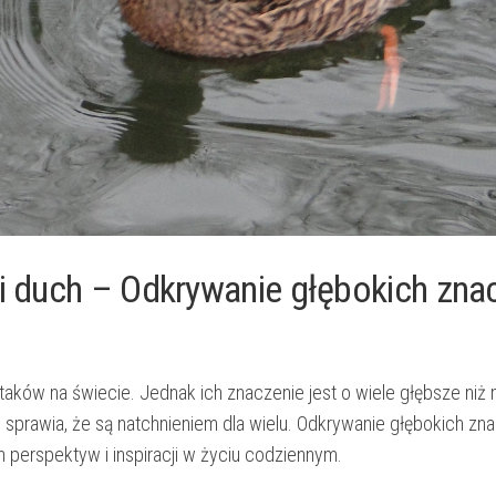
i duch – Odkrywanie głębokich znacz
taków⁢ na świecie. Jednak ich znaczenie jest o​ wiele głębsze ni
sprawia, że‌ są natchnieniem dla wielu.⁣ Odkrywanie głębokich zn
perspektyw i inspiracji w życiu codziennym.