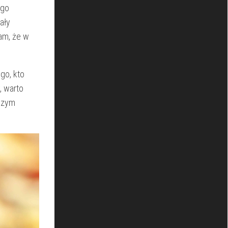
go⁢
ały
m, że w⁢
o, ‌kto
, warto
aszym