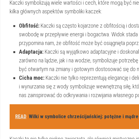
Kaczki ​symbolizują wiele wartości i cech,⁢ które ‍mogą być n
kilka ⁢głównych aspektów symboliki kaczek:
Obfitość:
Kaczki są często kojarzone⁢ z obfitością i dos
swobodę⁤ w przepływie ‌energii i⁤ bogactwa. ⁤Widok sta
przypomina⁤ nam, że obfitość może być⁢ osiągnięta poprz
Adaptacja:
Kaczki są wyjątkowo adaptacyjne i doskonal
zarówno na ⁤lądzie, jak i na wodzie, symbolizuje potrzeb
być otwartym⁢ na zmiany i ⁣gotowym dostosować się‍ do 
Cicha moc:
Kaczki nie ‍tylko reprezentują elegancję ​i de
i ⁤wynurzania się z wody​ symbolizuje ⁢wewnętrzną sił
nas zainspirować do odkrywania i rozwijania własnego po
READ
Wilki w symbolice chrześcijańskiej: potężne i mądr
Kaczki ⁢to nie tylko piękne zwierzęta, ale ⁣również mistyczne i