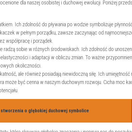
ieocenione dla naszej osobistej i ⁢duchowej ewolucji. Poniżej prze
tatkiem. Ich zdolność do ‍pływania po wodzie symbolizuje płynność
da kaczek w pełnym porządku, zawsze zaczynając od najmocniejsze
ez współpracę ⁣i‌ porządek.
e radzą sobie w różnych środowiskach. Ich zdolność do unoszeni
ę elastyczności i adaptacji w obliczu zmian. To ważne przypomnien
nowych okoliczności.
likatność,​ ale również posiadają niewidoczną siłę. Ich⁤ umiejętnoś
ę, która może być⁣ cenna w naszym duchowym rozwoju. Cicha moc 
tencjału.
e stworzenia o głębokiej duchowej symbolice
stoty, które skrywają głębokie znaczenia⁤ i inspirują nas do poszuk