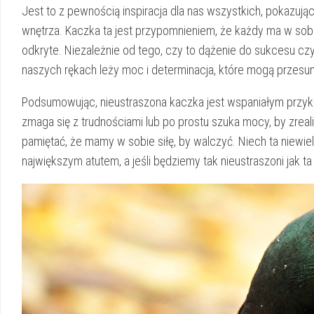
Jest to z pewnością inspiracja dla nas wszystkich, ⁣pokazuj
wnętrza. Kaczka ta jest przypomnieniem, że każdy ma w sobi
odkryte. Niezależnie od tego, czy to dążenie do sukcesu c
naszych rękach leży moc i determinacja,⁤ które mogą przesun
Podsumowując, nieustraszona​ kaczka jest wspaniałym przykła
zmaga⁤ się z trudnościami​ lub po prostu szuka⁢ mocy, by zre
pamiętać,⁤ że mamy w ​sobie siłę, ⁣by walczyć. ‌Niech ta ‍n
największym atutem, a​ jeśli ⁣będziemy tak nieustraszoni jak