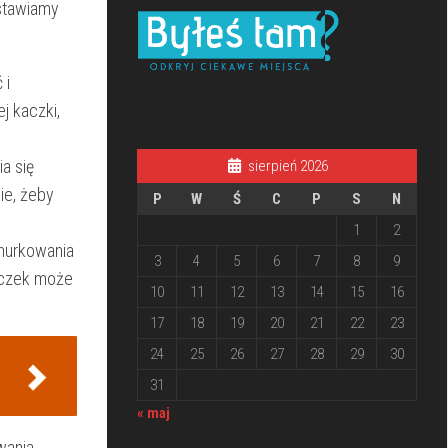
dstawiamy
 i
j kaczki,
a się
sierpień 2026
ie, żeby
P
W
Ś
C
P
S
N
1
2
ć nurkowania
3
4
5
6
7
8
9
kaczek może
10
11
12
13
14
15
16
17
18
19
20
21
22
23
24
25
26
27
28
29
30
31
« maj
iwania