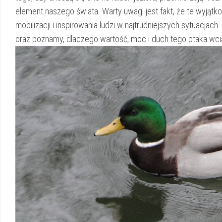
element naszego świata. Warty uwagi jest fakt, że te wyjątk
mobilizacji i inspirowania ludzi w najtrudniejszych sytuacjach
oraz poznamy, ​dlaczego wartość, moc i duch tego ptaka wci