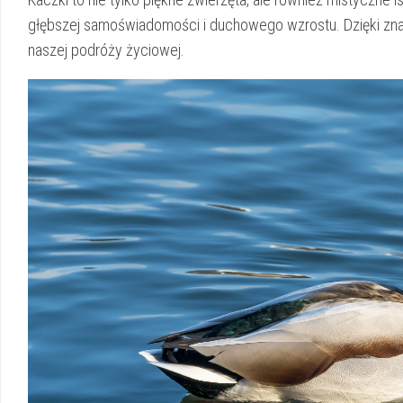
głębszej samoświadomości i duchowego wzrostu. Dzięki zn
naszej podróży życiowej.