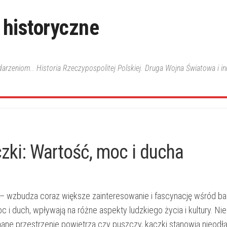
 historyczne
ydarzeniom.. Historia Rzeczypospolitej Polskiej. Druga Wojna Światowa i i
zki: Wartość, moc i ducha
– wzbudza coraz większe zainteresowanie ‌i fascynację wśród ba
 i duch, wpływają na ‍różne aspekty ludzkiego życia i kultury. Nie
znane przestrzenie⁤ powietrza czy puszczy, kaczki stanowią nieodłą