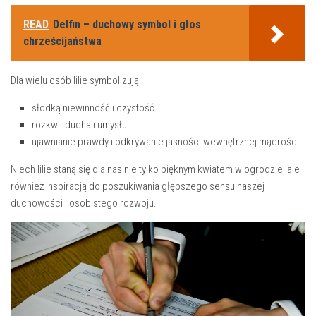
READ
Delfin – duchowy symbol i głos
chrześcijaństwa
Dla wielu osób lilie symbolizują:‍
słodką niewinność⁢ i czystość
rozkwit ducha​ i ‌umysłu
ujawnianie prawdy i odkrywanie ⁤jasności wewnętrznej mądrości
Niech‍ lilie staną się dla‌ nas ⁣nie⁣ tylko pięknym kwiatem w ogrodzie,⁢ ale
również​ inspiracją do poszukiwania głębszego⁣ sensu ⁤naszej
duchowości i osobistego rozwoju.