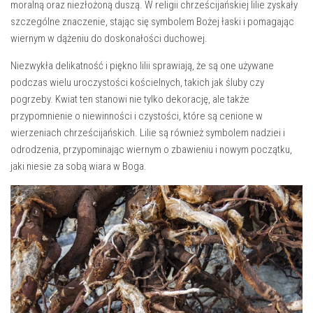
moralną oraz niezłożoną duszą. W‌ religii chrześcijańskiej‌ lilie zyskały‍
szczególne znaczenie, stając się symbolem Bożej łaski i pomagając
wiernym w dążeniu do doskonałości duchowej.
Niezwykła delikatność i ⁤piękno​ lilii sprawiają, że są one używane
podczas wielu uroczystości kościelnych, ⁣takich jak śluby czy
pogrzeby. Kwiat ten‌ stanowi nie tylko dekorację, ale także
⁤przypomnienie ​o niewinności i​ czystości, które są ‌cenione w​
wierzeniach‍ chrześcijańskich. Lilie​ są⁤ również symbolem nadziei i
odrodzenia, przypominając wiernym o zbawieniu i nowym początku,⁢
jaki niesie za⁤ sobą wiara w Boga.