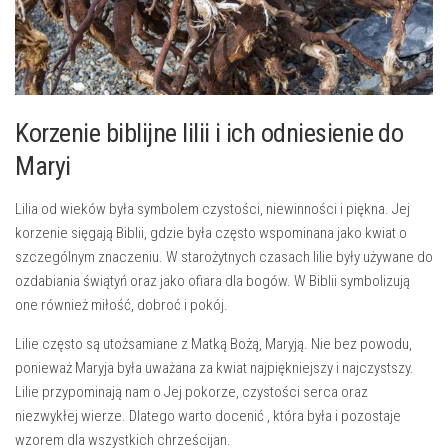
Korzenie biblijne lilii ⁣i ‍ich odniesienie⁤ do
Maryi
Lilia​ od wieków była symbolem czystości, niewinności i ​piękna. Jej
korzenie sięgają Biblii, gdzie była często wspominana⁢ jako kwiat⁣ o
szczególnym ‍znaczeniu. ⁢W starożytnych czasach lilie były⁣ używane do
ozdabiania świątyń ‍oraz ⁣jako ofiara dla bogów. W Biblii⁣ symbolizują
one ‌również miłość, dobroć i pokój.
Lilie często są‍ utożsamiane z Matką Bożą, Maryją.‌ Nie bez powodu,​
ponieważ Maryja była uważana za kwiat najpiękniejszy ⁢i ⁣najczystszy.
Lilie przypominają⁢ nam o Jej pokorze, czystości serca oraz
niezwykłej wierze. Dlatego⁤ warto ⁢docenić , ‍która ⁢była i pozostaje
wzorem dla wszystkich​ chrześcijan.