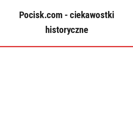
Skip
to
Pocisk.com - ciekawostki
content
historyczne