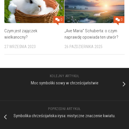
0
0
„Ave Maria” Schuberta: o czym
Czym jest zajączek
naprawdę opowiada ten utwór?
wielkanocny?
26 PAŹDZIERNIKA 2025
27 WRZEŚNIA 2023
KOLEJNY ARTYKUŁ
Moc symboliki sowy w chrześcijaństwie
POPRZEDNI ARTYKUŁ
Symbolika chrześcijańska irysa: mistyczne znaczenie kwiatu.