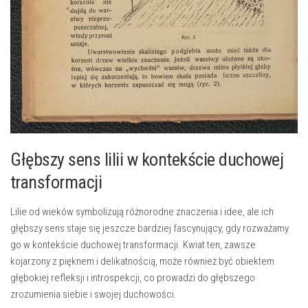
Głębszy sens lilii w kontekście duchowej
⁢transformacji
Lilie od wieków symbolizują ‌różnorodne‍ znaczenia i idee, ale ich​
głębszy sens staje się jeszcze bardziej fascynujący, gdy⁣ rozważamy
‍go⁢ w kontekście duchowej transformacji.‍ Kwiat ten, zawsze
kojarzony z ‍pięknem i delikatnością, może ‍również ⁣być obiektem
głębokiej refleksji‍ i introspekcji, co prowadzi do głębszego
zrozumienia siebie i ⁢swojej duchowości.