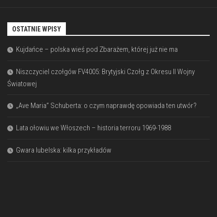
OSTATNIE WPISY
Kujdańce – polska wieś pod Zbarażem, której już nie ma
Niszczyciel czołgów FV4005: Brytyjski Czołg z Okresu II Wojny
Światowej
„Ave Maria” Schuberta: o czym naprawdę opowiada ten utwór?
Lata ołowiu we Włoszech – historia terroru 1969-1988
Gwara lubelska: kilka przykładów