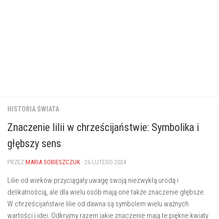
HISTORIA ŚWIATA
Znaczenie lilii w chrześcijaństwie: Symbolika i
głębszy sens
PRZEZ
MARIA SOBIESZCZUK
· 26 LUTEGO 2024
Lilie od wieków ‍przyciągały uwagę swoją niezwykłą urodą ‍i
delikatnością, ‍ale dla wielu osób mają one ⁣także znaczenie głębsze.
W chrześcijaństwie lilie​ od dawna są ⁤symbolem wielu ważnych
wartości i idei.⁢ Odkryjmy⁣ razem jakie znaczenie mają te⁤ piękne⁢ kwiaty