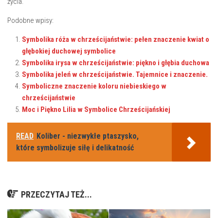
⁣życia.
Podobne wpisy:
Symbolika róża w chrześcijaństwie: pełen znaczenie kwiat o
głębokiej duchowej symbolice
Symbolika irysa w chrześcijaństwie: piękno i głębia duchowa
Symbolika jeleń w chrześcijaństwie. Tajemnice i znaczenie.
Symboliczne znaczenie koloru niebieskiego w
chrześcijaństwie
Moc i Piękno Lilia w Symbolice Chrześcijańskiej
READ
Koliber - niezwykłe ptaszysko,
które symbolizuje siłę i delikatność
PRZECZYTAJ TEŻ...