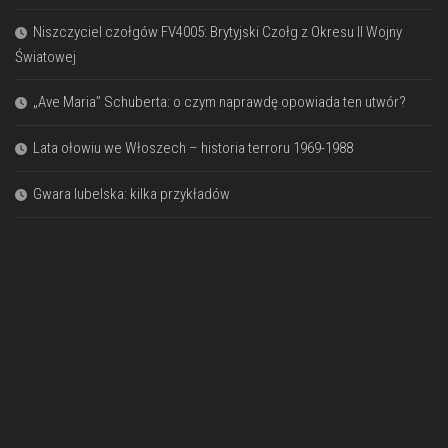
Niszczyciel czołgów FV4005: Brytyjski Czołg z Okresu II Wojny
Światowej
„Ave Maria” Schuberta: o czym naprawdę opowiada ten utwór?
Lata ołowiu we Włoszech – historia terroru 1969-1988
Gwara lubelska: kilka przykładów