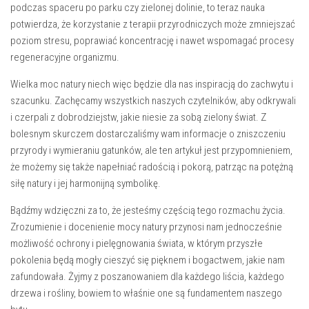
podczas spaceru po parku czy zielonej dolinie, to​ teraz nauka
potwierdza, że korzystanie ‌z terapii przyrodniczych może zmniejszać
poziom stresu, ⁢poprawiać koncentrację i nawet⁢ wspomagać procesy
regeneracyjne organizmu.
Wielka moc ⁣natury niech więc będzie⁤ dla nas inspiracją do zachwytu i​
szacunku.⁤ Zachęcamy wszystkich naszych ⁤czytelników, aby⁣ odkrywali
i ⁤czerpali z dobrodziejstw,⁣ jakie ‍niesie za sobą⁤ zielony świat. Z
bolesnym skurczem ‍dostarczaliśmy​ wam‍ informacje o ⁣zniszczeniu
przyrody i wymieraniu gatunków, ale ten artykuł jest przypomnieniem,
‌że ⁢możemy się ⁢także napełniać radością i pokorą, patrząc na potężną
siłę natury ‍i jej harmonijną ⁤symbolikę.
Bądźmy wdzięczni za to, że jesteśmy ⁢częścią⁢ tego rozmachu życia.
Zrozumienie i docenienie mocy natury przynosi nam jednocześnie
możliwość ‍ochrony i pielęgnowania świata, w którym przyszłe
pokolenia będą‌ mogły cieszyć się​ pięknem i bogactwem, ⁤jakie nam
⁣zafundowała. ⁤Żyjmy z poszanowaniem dla każdego liścia, każdego
drzewa i‌ rośliny, bowiem to właśnie one są fundamentem ⁢naszego