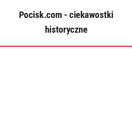
Skip
to
Pocisk.com - ciekawostki
content
historyczne