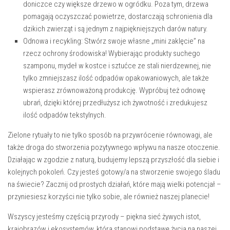
doniczce czy ⁤większe drzewo w ogródku. Poza tym, ​drzewa
pomagają​ oczyszczać powietrze, dostarczają schronienia dla⁣
dzikich ‍zwierząt‌ i są jednym z najpiękniejszych darów natury.
Odnowa i recykling: Stwórz swoje własne „mini zaklęcie” na
rzecz ochrony środowiska!⁣ Wybierając produkty suchego
szamponu, mydeł w kostce i sztućce ze stali nierdzewnej, nie
tylko ‌zmniejszasz ilość odpadów opakowaniowych, ‍ale także
wspierasz zrównoważoną produkcję. Wypróbuj też odnowę
ubrań, dzięki której przedłużysz ich żywotność i zredukujesz
ilość ‍odpadów tekstylnych.
Zielone ​rytuały ⁢to nie tylko sposób ⁣na przywrócenie równowagi, ⁣ale
także droga do stworzenia⁤ pozytywnego wpływu⁣ na nasze otoczenie.​
Działając w zgodzie z naturą, budujemy lepszą przyszłość dla siebie i
⁢kolejnych pokoleń. Czy‌ jesteś gotowy/a ‍na stworzenie swojego śladu
na świecie? Zacznij od prostych działań, które mają‌ wielki potencjał –
przyniesiesz‌ korzyści ‌nie⁢ tylko ⁤sobie, ale również naszej planecie!
Wszyscy jesteśmy częścią przyrody⁢ – piękna sieć żywych istot,
krajobrazów i ekosystemów,⁣ która stanowi podstawę‍ życia na naszej‍