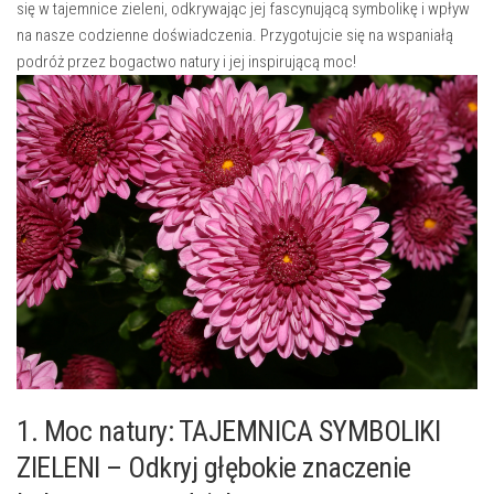
się‍ w tajemnice zieleni, odkrywając jej fascynującą symbolikę ​i wpływ
⁣na nasze codzienne doświadczenia. Przygotujcie ‌się na wspaniałą
podróż przez bogactwo natury i jej‌ inspirującą‌ moc!
1. Moc natury: TAJEMNICA SYMBOLIKI
ZIELENI – Odkryj głębokie znaczenie