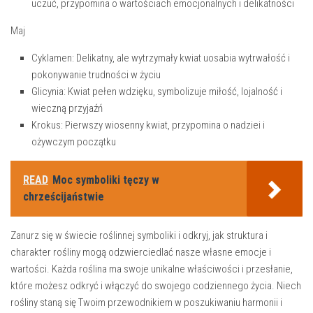
uczuć, przypomina o‌ wartościach ⁤emocjonalnych i delikatności
Maj
Cyklamen
: ​Delikatny, ale wytrzymały kwiat⁢ uosabia wytrwałość i
pokonywanie trudności ​w ‌życiu
Glicynia
: Kwiat ‌pełen ‌wdzięku, symbolizuje miłość, lojalność i
wieczną przyjaźń
Krokus
: Pierwszy wiosenny kwiat,⁢ przypomina o‌ nadziei i
ożywczym początku
READ
Moc symboliki tęczy w
chrześcijaństwie
Zanurz się ⁢w świecie roślinnej symboliki ⁤i odkryj, jak ⁤struktura i
charakter rośliny mogą odzwierciedlać nasze własne emocje‍ i
⁣wartości. Każda roślina ma swoje unikalne właściwości i‌ przesłanie,
które ‌możesz ⁣odkryć i włączyć do‌ swojego codziennego życia. ‌Niech
​rośliny‍ staną się Twoim przewodnikiem w poszukiwaniu harmonii i