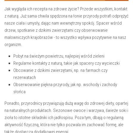
Jak wygląda ich recepta na zdrowe życie? Przede wszystkim, kontakt
z‍ naturą. Już sama‌ chwila spędzona na‌ łonie​ przyrody potrafi odprężyć
nasze ciała i umysły, dając nam wewnętrzny ⁤spokój. Spacer wśród
drzew, spotkanie z dzikimi zwierzętami czy obserwowanie
malowniczych krajobrazów ​-⁣ to wszystko wpływa ‍pozytywnie na nasz
organizm.
Pobyt na⁣ świeżym powietrzu,‌ najlepiej‍ wśród zieleni
Regularne ​kontakty‍ z naturą, takie jak ‌spacery czy​ wycieczki
Obcowanie z dzikimi​ zwierzętami, np. ⁤na ⁣farmach czy
rezerwatach
Obserwowanie piękna ​przyrody, ‌jak ‍np. wschody i zachody
słońca
Ponadto, przyrodnicy przywiązują dużą wagę do zdrowej diety, opartej‍
na naturalnych produktach. Sezonowe owoce⁣ i ‍warzywa, świeże ⁢soki i⁢
zioła to istotne składniki ich ‌jadłospisu. Poza⁤ tym, dbają o regularną
aktywność fizyczną, która nie tylko ⁤pozwala im zachować formę, ale
także ‍dostarcza dodatkowej ‍energii.