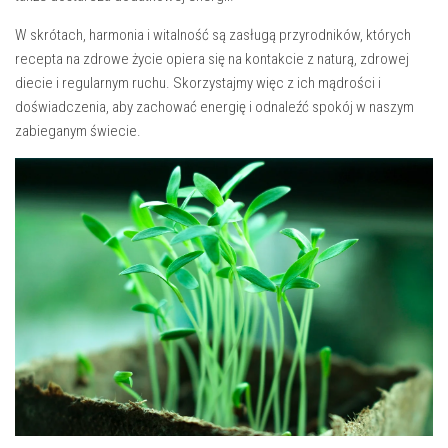
W⁢ skrótach, harmonia ⁤i witalność ‍są ​zasługą przyrodników, których
recepta na ⁣zdrowe życie opiera się na kontakcie z naturą, zdrowej
diecie i ⁣regularnym ruchu. Skorzystajmy więc z ich ‌mądrości i
doświadczenia, aby zachować energię i odnaleźć spokój w naszym
zabieganym świecie.