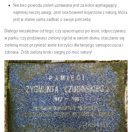
Nie ⁤bez powodu zieleń ‍uznawana jest za kolor wymagający‍
najmniej naszej uwagi. Jest ona ‌bowiem kojarzona z naturą, która
jest w ​stanie sama zadbać o⁤ swoje potrzeby.
Dlatego niezależnie od tego, czy spacerujesz po lesie, odpoczywasz
w parku, czy podziwiasz zielony ⁢ogród w swoim domu, otaczanie się
zielenią może przynieść wiele korzyści ⁢dla twojego samopoczucia i‌
zdrowia. Zrób zielony krok i sięgnij⁤ po moc natury!