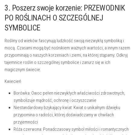
3. Poszerz⁢ swoje ‍korzenie: PRZEWODNIK
PO ROŚLINACH O SZCZEGÓLNEJ
SYMBOLICE
Rośliny od wieków fascynują‌ ludzkość ‌swoją niezwykłą symboliką ‍i
mocą.‌ Czasami mogą być nośnikiem ważnych‌ wartości, a innym razem
przypominają o naszych⁤ korzeniach i ziemi, na której stąpamy. ‍Odkryj
tajemnice roślin o szczególnej symbolice⁣ i zanurz się w ⁢ich
magicznym świecie.
Kwiecień
Borówka
: Owoc pełen niezwykłych właściwości‌ zdrowotnych,⁤
symbolizuje mądrość, ochronę⁤ i⁢ oczyszczanie
Niestandardowy ⁢bzykający kwiat
: ⁣Kwiat o unikalnym ​dźwięku
przypomina o radości, ⁣której⁢ doświadczamy w chwilach
‍przyjemności
Róża​ czerwona
: Ponadczasowy symbol miłości i⁢ romantycznych