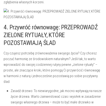
zgłębienia⁣ własnych korzeni.
4. Przywróć równowagę: PRZEPROWADŹ
ZIELONE RYTUAŁY,⁤ KTÓRE
POZOSTAWIAJĄ ŚLAD
Czy czujesz potrzebę zrównoważenia swojego⁣ życia? ‌Czy chcesz
poczuć harmonię⁢ ze środowiskiem naturalnym? Jeśli tak, ⁢to warto
wprowadzić do swojej codziennej rutyny pewne „zielone rytuały” ‍–
proste, ale znaczące kroki,⁢ które pomogą Ci przywrócić równowagę
w harmonii z naturą‍ i ​jednocześnie pozostawią​ po sobie pozytywny
ślad.
Zasadź drzewo: To niewiarygodne, jak mocno⁢ wpływają na‍ nasze
życie ⁤drzewa. Warto zainwestować czas i wysiłek w zasadzenie
swojego własnego drzewa – może to⁤ być małe ‍drzewko w