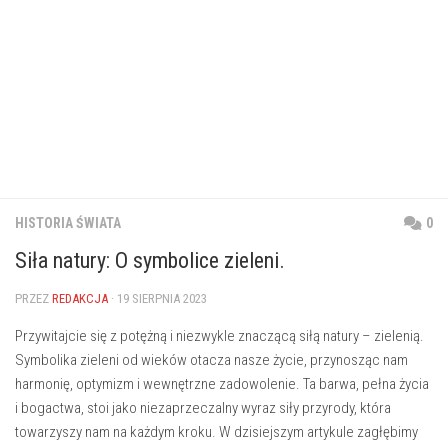
HISTORIA ŚWIATA
0
Siła natury: O symbolice zieleni.
PRZEZ
REDAKCJA
· 19 SIERPNIA 2023
⁣Przywitajcie się z potężną i niezwykle znaczącą siłą natury – zielenią.
Symbolika zieleni od wieków otacza nasze życie, przynosząc ‍nam
harmonię, ⁢optymizm i⁢ wewnętrzne zadowolenie. Ta‌ barwa, pełna życia
⁣i bogactwa,⁢ stoi jako niezaprzeczalny wyraz siły przyrody, która
‌towarzyszy nam na każdym kroku. W‍ dzisiejszym artykule zagłębimy