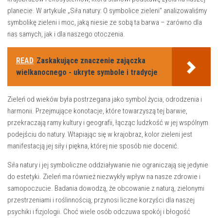
planecie. W⁤ artykule „Siła natury: O symbolice zieleni” analizowaliśmy
symbolikę zieleni i moc,⁢ jaką ⁣niesie ze ⁤sobą‍ ta barwa – zarówno dla​
nas samych, ‌jak i dla naszego otoczenia.
READ
Zaskakujące znaczenie zajączka
wielkanocnego - ukryte symbole i tradycje
Zieleń ⁣od wieków ‌była postrzegana jako symbol życia, odrodzenia i
harmonii. Przejmujące konotacje, ‌które towarzyszą tej barwie,
przekraczają ramy kultury i geografii, łącząc ludzkość w jej ⁢wspólnym
podejściu do natury. Wtapiając się w krajobraz, kolor zieleni jest
manifestacją ​jej siły⁣ i​ piękna, której nie⁢ sposób nie docenić.
Siła⁣ natury ‌i jej symboliczne oddziaływanie⁣ nie ograniczają​ się ‍jedynie
do estetyki. Zieleń ma również‍ niezwykły‍ wpływ na nasze ​zdrowie i
samopoczucie. Badania dowodzą, że ‍obcowanie z naturą, zielonymi
przestrzeniami ‌i roślinnością, przynosi liczne korzyści dla naszej
psychiki i⁤ fizjologii. Choć wiele osób odczuwa spokój i błogość