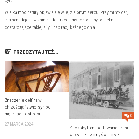
bytu.
Wielka moc natury ‌objawia się w jej zielonym⁢ sercu. Przyjmijmy dar,
jaki nam daje, a w ⁣zamian dostrzegajmy i chronijmy to piękno,
dostarczające‍ takiej siły i⁤ inspiracji każdego ⁤dnia. ​
PRZECZYTAJ TEŻ...
Znaczenie delfina w
chrześcijaństwie: symbol
mądrości i dobroci
0
27 MARCA 2024
Sposoby transportowania broni
w czasie II wojny światowej