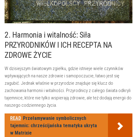
2. Harmonia ‌i witalność: Siła
PRZYRODNIKÓW I ICH⁤ RECEPTA ⁢NA
ZDROWE ŻYCIE
W dzisiejszym światowym zgiełku,⁤ gdzie istnieje wiele czynników
wpływających⁤ na nasze zdrowie i samopoczucie, łatwo jest się⁢
zagubić. Jednak właśnie w⁣ przyrodzie znajduje ‌się ‍klucz do
zachowania ⁣harmonii⁢ i witalności.​ Przyrodnicy z​ całego świata​ odkryli
tajemnice, które nie tylko wspierają zdrowie, ale też⁣ dodają energii⁤ do
naszego‌ codziennego życia.
READ
Przełamywanie symbolicznych
tajemnic: chrześcijańska tematyka ukryta
w Matrixie