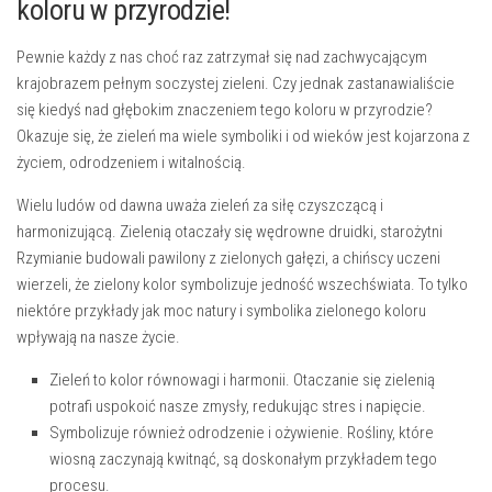
koloru ⁣w przyrodzie!
Pewnie każdy ​z nas choć ‍raz zatrzymał się​ nad zachwycającym
krajobrazem pełnym soczystej zieleni. Czy jednak zastanawialiście
‍się kiedyś nad głębokim znaczeniem tego koloru ‍w przyrodzie?
Okazuje się,⁣ że zieleń ma wiele symboliki i ‌od wieków ‍jest kojarzona z
życiem, odrodzeniem i witalnością.
Wielu ludów od dawna uważa zieleń ⁢za siłę czyszczącą i
harmonizującą. Zielenią otaczały się wędrowne druidki, starożytni
Rzymianie budowali pawilony z ⁢zielonych⁢ gałęzi, a chińscy ⁤uczeni
wierzeli, że zielony kolor‍ symbolizuje ⁤jedność wszechświata. To tylko
niektóre przykłady jak moc natury i⁢ symbolika zielonego koloru
wpływają na nasze życie.
Zieleń to kolor równowagi i‍ harmonii. Otaczanie się zielenią
potrafi‍ uspokoić⁢ nasze zmysły, redukując stres⁤ i napięcie.
Symbolizuje również odrodzenie i ożywienie. Rośliny,‌ które
wiosną zaczynają kwitnąć, są doskonałym przykładem tego
‌procesu.