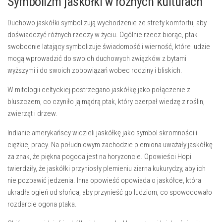
Symbolizm jaskółki w różnych kulturach
Duchowo jaskółki symbolizują wychodzenie ze strefy komfortu, aby
doświadczyć różnych rzeczy w życiu. Ogólnie rzecz biorąc, ptak
swobodnie latający symbolizuje świadomość i wierność, które ludzie
mogą wprowadzić do swoich duchowych związków z bytami
wyższymi i do swoich zobowiązań wobec rodziny i bliskich.
W mitologii celtyckiej postrzegano jaskółkę jako połączenie z
bluszczem, co czyniło ją mądrą ptak, który czerpał wiedzę z roślin,
zwierząt i drzew.
Indianie amerykańscy widzieli jaskółkę jako symbol skromności i
ciężkiej pracy. Na południowym zachodzie plemiona uważały jaskółkę
za znak, że piękna pogoda jest na horyzoncie. Opowieści Hopi
twierdziły, że jaskółki przyniosły plemieniu ziarna kukurydzy, aby ich
nie pozbawić jedzenia. Inna opowieść opowiada o jaskółce, która
ukradła ogień od słońca, aby przynieść go ludziom, co spowodowało
rozdarcie ogona ptaka.