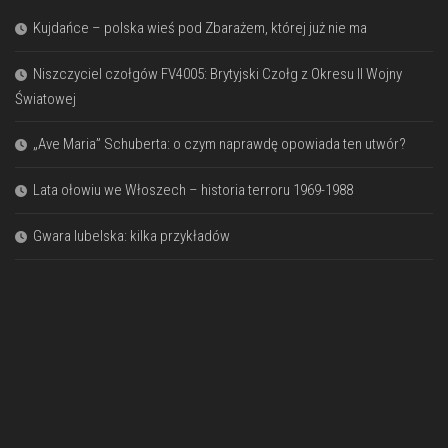
Kujdańce – polska wieś pod Zbarażem, której już nie ma
Niszczyciel czołgów FV4005: Brytyjski Czołg z Okresu II Wojny
Światowej
„Ave Maria” Schuberta: o czym naprawdę opowiada ten utwór?
Lata ołowiu we Włoszech – historia terroru 1969-1988
Gwara lubelska: kilka przykładów