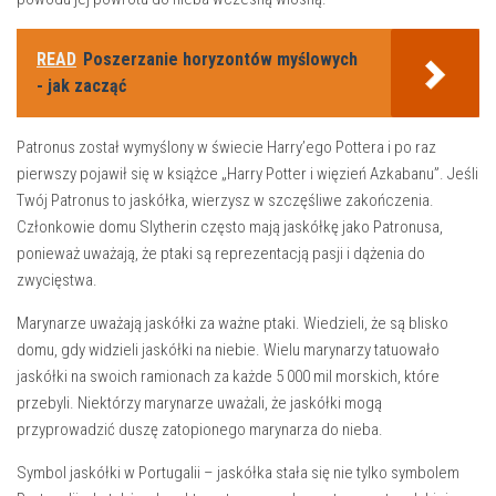
READ
Poszerzanie horyzontów myślowych
- jak zacząć
Patronus został wymyślony w świecie Harry’ego Pottera i po raz
pierwszy pojawił się w książce „Harry Potter i więzień Azkabanu”. Jeśli
Twój Patronus to jaskółka, wierzysz w szczęśliwe zakończenia.
Członkowie domu Slytherin często mają jaskółkę jako Patronusa,
ponieważ uważają, że ptaki są reprezentacją pasji i dążenia do
zwycięstwa.
Marynarze uważają jaskółki za ważne ptaki. Wiedzieli, że są blisko
domu, gdy widzieli jaskółki na niebie. Wielu marynarzy tatuowało
jaskółki na swoich ramionach za każde 5 000 mil morskich, które
przebyli. Niektórzy marynarze uważali, że jaskółki mogą
przyprowadzić duszę zatopionego marynarza do nieba.
Symbol jaskółki w Portugalii – jaskółka stała się nie tylko symbolem