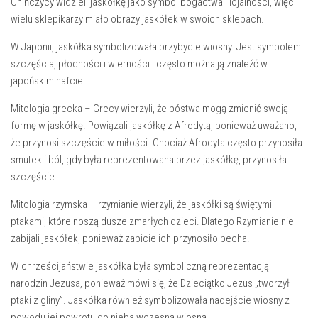
Chińczycy widzieli jaskółkę jako symbol bogactwa i lojalności, więc
wielu sklepikarzy miało obrazy jaskółek w swoich sklepach.
W Japonii, jaskółka symbolizowała przybycie wiosny. Jest symbolem
szczęścia, płodności i wierności i często można ją znaleźć w
japońskim hafcie.
Mitologia grecka – Grecy wierzyli, że bóstwa mogą zmienić swoją
formę w jaskółkę. Powiązali jaskółkę z Afrodytą, ponieważ uważano,
że przynosi szczęście w miłości. Chociaż Afrodyta często przynosiła
smutek i ból, gdy była reprezentowana przez jaskółkę, przynosiła
szczęście.
Mitologia rzymska – rzymianie wierzyli, że jaskółki są świętymi
ptakami, które noszą dusze zmarłych dzieci. Dlatego Rzymianie nie
zabijali jaskółek, ponieważ zabicie ich przynosiło pecha.
W chrześcijaństwie jaskółka była symboliczną reprezentacją
narodzin Jezusa, ponieważ mówi się, że Dzieciątko Jezus „tworzył
ptaki z gliny”. Jaskółka również symbolizowała nadejście wiosny z
powodu jej powrotu do nieba wczesną wiosną.