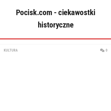
Skip
to
Pocisk.com - ciekawostki
content
historyczne
KULTURA
0