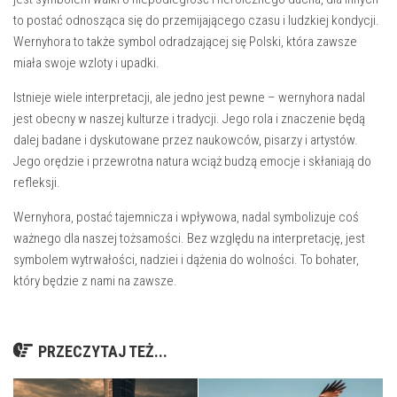
to postać odnosząca się do przemijającego czasu ⁢i ludzkiej ‍kondycji.⁢
Wernyhora to także symbol odradzającej się Polski, która zawsze⁣
miała swoje wzloty i ‌upadki.
Istnieje ‌wiele interpretacji, ale jedno jest pewne – ​wernyhora‌ nadal
jest⁣ obecny w​ naszej kulturze i tradycji. Jego rola i znaczenie będą⁢
dalej ⁣badane i dyskutowane⁤ przez naukowców, pisarzy i artystów.
⁤Jego ‌orędzie i ​przewrotna natura wciąż budzą⁤ emocje i skłaniają do
refleksji.
Wernyhora, ⁢postać‌ tajemnicza ‌i wpływowa,⁤ nadal symbolizuje coś
ważnego dla naszej tożsamości. Bez względu na interpretację, jest
symbolem wytrwałości, nadziei i dążenia do wolności. To bohater,
który​ będzie z⁤ nami na zawsze.
PRZECZYTAJ TEŻ...