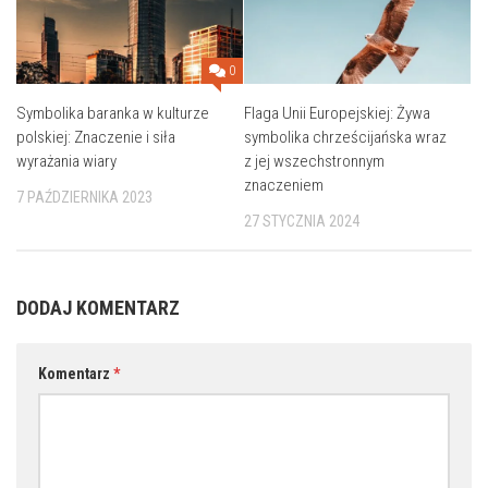
0
Symbolika baranka w kulturze
Flaga Unii Europejskiej: Żywa
polskiej: Znaczenie i siła
symbolika chrześcijańska wraz
wyrażania wiary
z jej wszechstronnym
znaczeniem
7 PAŹDZIERNIKA 2023
27 STYCZNIA 2024
DODAJ KOMENTARZ
Komentarz
*