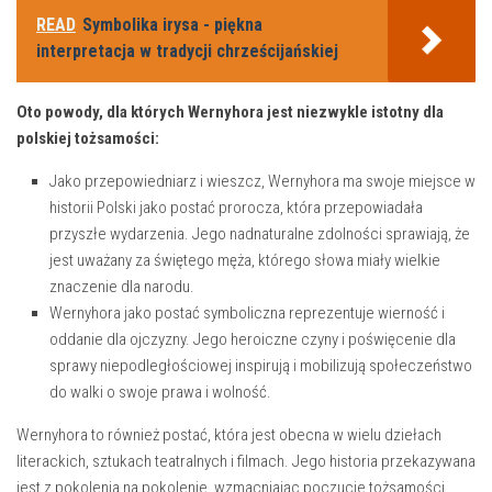
READ
Symbolika irysa - piękna
interpretacja w tradycji chrześcijańskiej
Oto⁣ powody, dla ‌których‌ Wernyhora ⁢jest ⁤niezwykle istotny dla
polskiej tożsamości:
Jako przepowiedniarz⁤ i wieszcz, Wernyhora ma ⁢swoje miejsce ‌w
historii Polski jako postać prorocza, która ⁢przepowiadała
‌przyszłe wydarzenia. Jego nadnaturalne zdolności sprawiają, ⁢że
jest⁢ uważany za ⁢świętego ⁤męża,​ którego słowa miały wielkie⁢
znaczenie‍ dla ⁤narodu.
Wernyhora jako postać​ symboliczna reprezentuje wierność ‌i
oddanie dla​ ojczyzny. Jego heroiczne czyny‌ i poświęcenie⁤ dla​
sprawy niepodległościowej inspirują‌ i mobilizują społeczeństwo
do walki o ⁤swoje prawa i wolność.
Wernyhora ‌to również‍ postać, która jest obecna w wielu⁤ dziełach
⁢literackich, sztukach ‍teatralnych i filmach. Jego historia przekazywana
jest z⁢ pokolenia na⁢ pokolenie, wzmacniając poczucie tożsamości