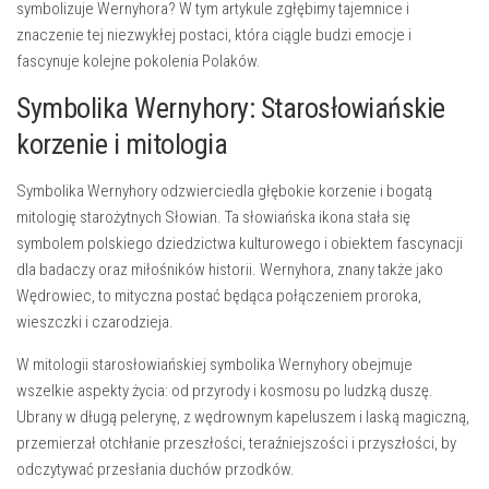
‌symbolizuje Wernyhora? W tym artykule zgłębimy‍ tajemnice i
znaczenie tej niezwykłej postaci,‍ która‌ ciągle‍ budzi ⁤emocje i
fascynuje kolejne pokolenia‍ Polaków.
Symbolika ​Wernyhory: Starosłowiańskie
korzenie i ‌mitologia
Symbolika Wernyhory⁤ odzwierciedla ‌głębokie korzenie⁤ i bogatą
mitologię ​starożytnych Słowian. ​Ta ⁤słowiańska ikona stała ⁤się
symbolem polskiego dziedzictwa kulturowego ⁢i obiektem fascynacji ​
dla badaczy oraz miłośników‍ historii. Wernyhora, znany także jako
‌Wędrowiec, to mityczna postać będąca połączeniem proroka,
wieszczki i ‍czarodzieja.
W mitologii ​starosłowiańskiej symbolika ⁢Wernyhory ⁤obejmuje
⁤wszelkie ‍aspekty życia: od ‌przyrody i⁣ kosmosu po⁢ ludzką duszę.
Ubrany⁤ w ⁢długą pelerynę,‌ z wędrownym ⁤kapeluszem ​i​ laską magiczną,
⁢przemierzał ⁢otchłanie przeszłości, ‍teraźniejszości i ‍przyszłości, by⁤
odczytywać ⁣przesłania duchów⁣ przodków.