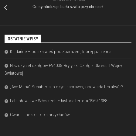
Co symbolizuje biała szata przy chrzcie?
OSTATNIE WPISY
Kujdańce – polska wieś pod Zbarażem, której już nie ma
Niszczyciel czołgów FV4005: Brytyjski Czołg z Okresu II Wojny
Światowej
„Ave Maria” Schuberta: o czym naprawdę opowiada ten utwór?
Lata ołowiu we Włoszech – historia terroru 1969-1988
Gwara lubelska: kilka przykładów