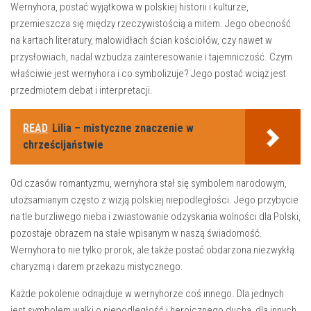
Wernyhora, postać wyjątkowa⁣ w polskiej historii i kulturze,
przemieszcza się między ‌rzeczywistością a mitem. ‌Jego‌ obecność⁤
na‍ kartach literatury, malowidłach ścian kościołów, czy ‌nawet w
przysłowiach, nadal wzbudza ​zainteresowanie ⁢i tajemniczość. ⁤Czym
właściwie ‍jest wernyhora i⁢ co⁤ symbolizuje? Jego postać wciąż jest
przedmiotem⁣ debat i ​interpretacji.
READ
Lilia – mistyczne znaczenie w
chrześcijaństwie
Od czasów romantyzmu, wernyhora stał się ‌symbolem⁢ narodowym,
utożsamianym często z wizją‌ polskiej niepodległości. Jego przybycie
na tle burzliwego nieba i zwiastowanie odzyskania wolności dla Polski,​
pozostaje obrazem​ na ⁢stałe wpisanym w ⁤naszą świadomość.
Wernyhora to nie‌ tylko prorok, ale także⁣ postać obdarzona⁤ niezwykłą‌
charyzmą i darem przekazu ⁢mistycznego.
Każde pokolenie odnajduje w wernyhorze coś innego. Dla jednych
jest symbolem walki ⁢o niepodległość ‌i‍ heroicznego‌ ducha, dla innych