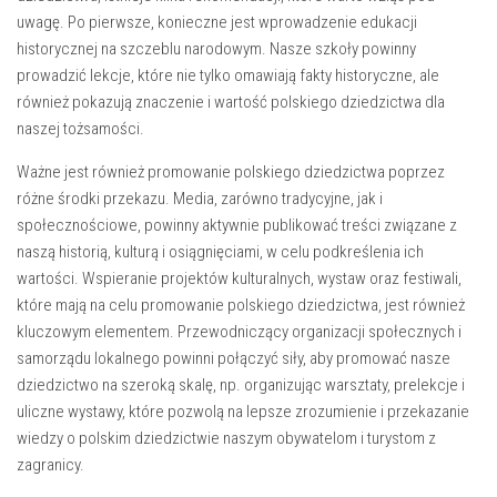
uwagę. ⁣Po pierwsze, konieczne⁢ jest ‍wprowadzenie​ edukacji
historycznej na szczeblu narodowym. Nasze szkoły⁤ powinny
prowadzić ‌lekcje, które nie tylko ⁢omawiają⁢ fakty ⁢historyczne, ​ale⁢
również pokazują ⁤znaczenie i wartość polskiego dziedzictwa dla
naszej ‍tożsamości.
Ważne jest również ​promowanie polskiego dziedzictwa⁤ poprzez
różne‍ środki przekazu.⁢ Media, zarówno ⁣tradycyjne, jak i
społecznościowe,⁤ powinny aktywnie publikować⁣ treści‍ związane ⁢z
‍naszą ​historią, kulturą i osiągnięciami, w celu podkreślenia ⁤ich ​
wartości.⁣ Wspieranie ‍projektów kulturalnych, wystaw⁢ oraz festiwali,
⁢które mają na⁢ celu ⁤promowanie polskiego dziedzictwa, jest również⁢
kluczowym elementem. ⁣Przewodniczący organizacji społecznych ⁤i
samorządu lokalnego ‍powinni połączyć ‌siły, ‍aby promować nasze
dziedzictwo na szeroką‍ skalę, ‌np.⁤ organizując warsztaty, prelekcje ‌i
⁣uliczne wystawy, które pozwolą na lepsze⁣ zrozumienie i przekazanie‍
wiedzy o ⁤polskim ​dziedzictwie naszym obywatelom‌ i turystom ⁢z
zagranicy.