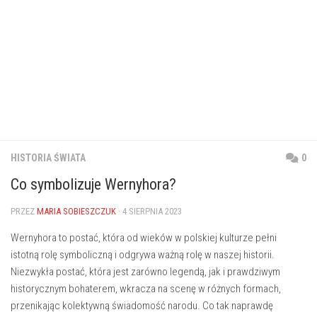
HISTORIA ŚWIATA
0
Co symbolizuje Wernyhora?
PRZEZ
MARIA SOBIESZCZUK
· 4 SIERPNIA 2023
Wernyhora to postać, która od⁤ wieków‌ w‍ polskiej kulturze pełni
⁣istotną rolę symboliczną i odgrywa ważną rolę w naszej historii.
Niezwykła‍ postać, która jest ⁣zarówno legendą, jak i prawdziwym
historycznym bohaterem, ‌wkracza⁤ na scenę w różnych‌ formach,
przenikając⁤ kolektywną świadomość narodu.⁢ Co tak naprawdę