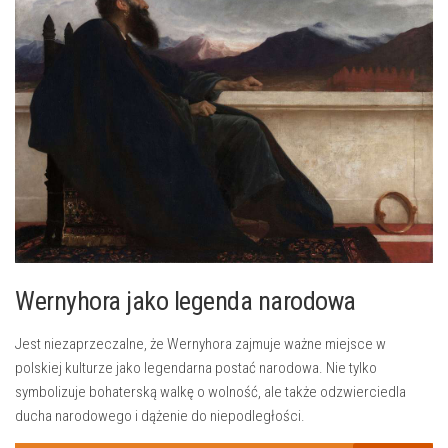
Wernyhora jako legenda narodowa
Jest niezaprzeczalne, że Wernyhora zajmuje ważne​ miejsce⁤ w
polskiej⁣ kulturze jako legendarna postać narodowa. Nie tylko
symbolizuje bohaterską walkę ‌o wolność, ale⁢ także ‌odzwierciedla
ducha narodowego i dążenie do niepodległości.