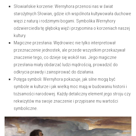
Słowiańskie korzenie:
​Wernyhora ​przenosi‌ nas w świat
starożytnych Słowian, gdzie ich wspólnota ​kultywowała duchowe‍
więzi‍ z naturą i ‌rodzimymi​ bogami. Symbolika Wernyhory
odzwierciedla tę głęboką więź⁣ i przypomina​ o korzeniach ⁣naszej
kultury.
Magiczne ⁣przesłania:
Wędrowiec nie‌ tylko interpretował
przeznaczenie jednostek, ‌ale​ przede wszystkim ​przekazywał
znaczenie ⁣tego, ⁢co dzieje się‌ wokół nas. Jego magiczne
przesłania​ miały obdarzać ludzi mądrością, prowadzić do
odkrycia prawdy i zainspirować do działania.
Potęga symboli:
Wernyhora pokazuje,​ jak silne mogą być
symbole ⁢w kulturze⁤ i jak wielką moc mają⁣ w ‍budowaniu​ historii i‍
tożsamości narodowej. Każdy⁤ detaliczny element jego stroju⁤ czy⁤
rekwizytów​ ma swoje znaczenie i przypisane mu wartości
symboliczne.