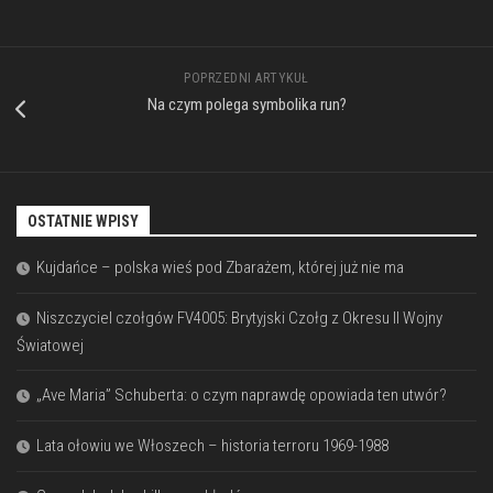
POPRZEDNI ARTYKUŁ
Na czym polega symbolika run?
OSTATNIE WPISY
Kujdańce – polska wieś pod Zbarażem, której już nie ma
Niszczyciel czołgów FV4005: Brytyjski Czołg z Okresu II Wojny
Światowej
„Ave Maria” Schuberta: o czym naprawdę opowiada ten utwór?
Lata ołowiu we Włoszech – historia terroru 1969-1988