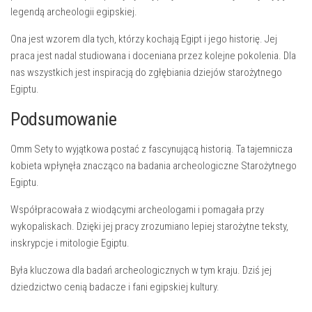
legendą archeologii egipskiej.
Ona jest wzorem dla tych, którzy kochają
Egipt
i jego historię. Jej
praca jest nadal studiowana i doceniana przez kolejne pokolenia. Dla
nas wszystkich jest inspiracją do zgłębiania dziejów starożytnego
Egiptu.
Podsumowanie
Omm Sety to wyjątkowa postać z fascynującą historią. Ta tajemnicza
kobieta wpłynęła znacząco na
badania archeologiczne
Starożytnego
Egiptu.
Współpracowała z wiodącymi archeologami i pomagała przy
wykopaliskach. Dzięki jej pracy zrozumiano lepiej starożytne teksty,
inskrypcje i mitologie Egiptu.
Była kluczowa dla badań archeologicznych w tym kraju. Dziś jej
dziedzictwo
cenią badacze i fani egipskiej kultury.