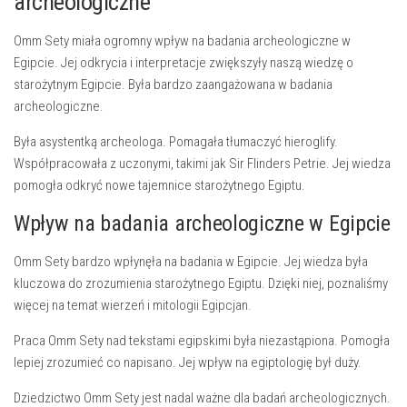
archeologiczne
Omm Sety miała ogromny
wpływ
na
badania archeologiczne
w
Egipcie. Jej
odkrycia
i interpretacje zwiększyły naszą wiedzę o
starożytnym Egipcie. Była bardzo zaangażowana w
badania
archeologiczne
.
Była asystentką archeologa. Pomagała tłumaczyć hieroglify.
Współpracowała z uczonymi, takimi jak Sir Flinders Petrie. Jej wiedza
pomogła odkryć nowe tajemnice starożytnego Egiptu.
Wpływ na badania archeologiczne w Egipcie
Omm Sety bardzo wpłynęła na badania w Egipcie. Jej wiedza była
kluczowa do zrozumienia starożytnego Egiptu. Dzięki niej, poznaliśmy
więcej na temat wierzeń i mitologii Egipcjan.
Praca Omm Sety nad tekstami egipskimi była niezastąpiona. Pomogła
lepiej zrozumieć co napisano. Jej
wpływ
na egiptologię był duży.
Dziedzictwo
Omm Sety jest nadal ważne dla badań archeologicznych.