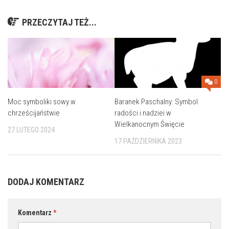
PRZECZYTAJ TEŻ...
0
Moc symboliki sowy w
Baranek Paschalny: Symbol
chrześcijaństwie
radości i nadziei w
Wielkanocnym Święcie
27 LUTEGO 2024
17 PAŹDZIERNIKA 2023
DODAJ KOMENTARZ
Komentarz
*