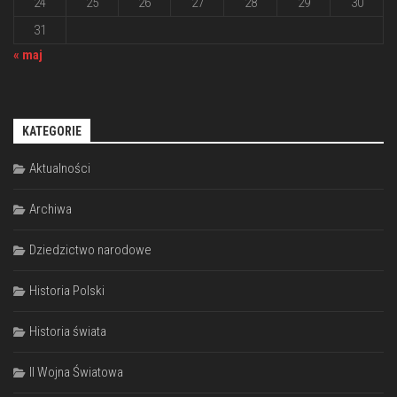
24
25
26
27
28
29
30
31
« maj
KATEGORIE
Aktualności
Archiwa
Dziedzictwo narodowe
Historia Polski
Historia świata
II Wojna Światowa