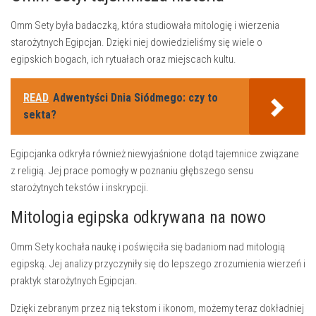
Omm Sety była badaczką, która studiowała mitologię i wierzenia
starożytnych Egipcjan. Dzięki niej dowiedzieliśmy się wiele o
egipskich bogach, ich rytuałach oraz miejscach kultu.
READ
Adwentyści Dnia Siódmego: czy to
sekta?
Egipcjanka odkryła również niewyjaśnione dotąd tajemnice związane
z religią. Jej prace pomogły w poznaniu głębszego sensu
starożytnych tekstów i inskrypcji.
Mitologia egipska odkrywana na nowo
Omm Sety kochała naukę i poświęciła się badaniom nad mitologią
egipską. Jej analizy przyczyniły się do lepszego zrozumienia wierzeń i
praktyk starożytnych Egipcjan.
Dzięki zebranym przez nią tekstom i ikonom, możemy teraz dokładniej