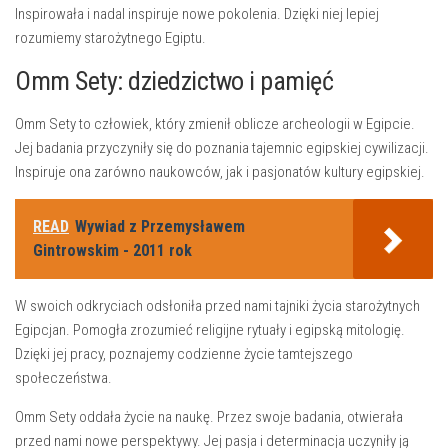
Inspirowała i nadal inspiruje nowe pokolenia. Dzięki niej lepiej
rozumiemy starożytnego Egiptu.
Omm Sety: dziedzictwo i pamięć
Omm Sety to człowiek, który zmienił oblicze archeologii w Egipcie.
Jej badania przyczyniły się do poznania tajemnic egipskiej cywilizacji.
Inspiruje ona zarówno naukowców, jak i pasjonatów kultury egipskiej.
READ
Wywiad z Przemysławem
Gintrowskim - 2011 rok
W swoich odkryciach odsłoniła przed nami tajniki życia starożytnych
Egipcjan. Pomogła zrozumieć religijne rytuały i egipską mitologię.
Dzięki jej pracy, poznajemy codzienne życie tamtejszego
społeczeństwa.
Omm Sety oddała życie na naukę. Przez swoje badania, otwierała
przed nami nowe perspektywy. Jej pasja i determinacja uczyniły ją