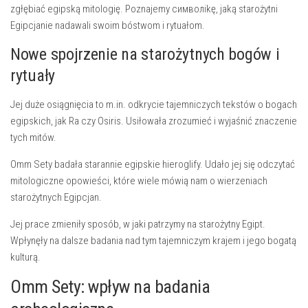
zgłębiać egipską mitologię. Poznajemy символikę, jaką starożytni
Egipcjanie nadawali swoim bóstwom i rytuałom.
Nowe spojrzenie na starożytnych bogów i
rytuały
Jej duże osiągnięcia to m.in. odkrycie tajemniczych tekstów o bogach
egipskich, jak Ra czy Osiris. Usiłowała zrozumieć i wyjaśnić znaczenie
tych mitów.
Omm Sety badała starannie egipskie hieroglify. Udało jej się odczytać
mitologiczne opowieści, które wiele mówią nam o wierzeniach
starożytnych Egipcjan.
Jej prace zmieniły sposób, w jaki patrzymy na starożytny
Egipt
.
Wpłynęły na dalsze badania nad tym tajemniczym krajem i jego bogatą
kulturą.
Omm Sety: wpływ na badania