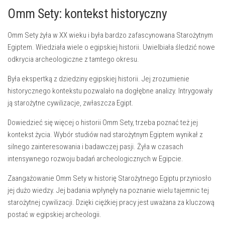
Omm Sety: kontekst historyczny
Omm Sety
żyła w XX wieku i była bardzo zafascynowana Starożytnym
Egiptem. Wiedziała wiele o egipskiej historii. Uwielbiała śledzić nowe
odkrycia
archeologiczne z tamtego okresu.
Była ekspertką z dziedziny egipskiej historii. Jej zrozumienie
historycznego kontekstu pozwalało na dogłębne analizy. Intrygowały
ją starożytne cywilizacje, zwłaszcza
Egipt
.
Dowiedzieć się więcej o historii
Omm Sety
, trzeba poznać też jej
kontekst życia. Wybór studiów nad starożytnym Egiptem wynikał z
silnego zainteresowania i badawczej pasji. Żyła w czasach
intensywnego rozwoju badań archeologicznych w Egipcie.
Zaangażowanie Omm Sety w historię Starożytnego Egiptu przyniosło
jej dużo wiedzy. Jej badania wpłynęły na poznanie wielu tajemnic tej
starożytnej cywilizacji. Dzięki ciężkiej pracy jest uważana za kluczową
postać w egipskiej archeologii.