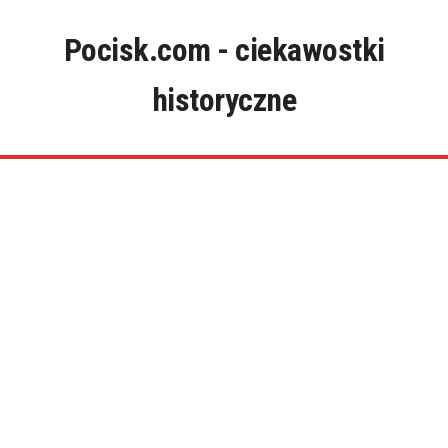
Skip
to
Pocisk.com - ciekawostki
content
historyczne