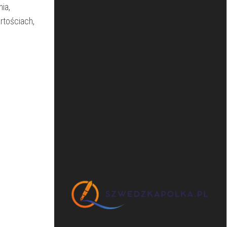
ia,
rtościach,​