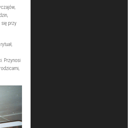
yczajów,
dzin,
⁣się przy
rytuał,
. Przynosi‍
 rodzicami,