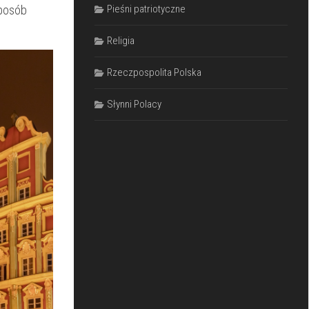
sposób
Pieśni patriotyczne
Religia
Rzeczpospolita Polska
Słynni Polacy