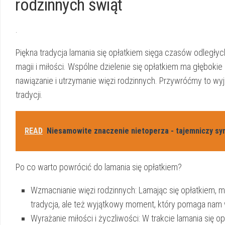
⁤rodzinnych świąt
.
Piękna tradycja lamania ‍się opłatkiem sięga ‌czasów odleg
magii i miłości. Wspólne ‍dzielenie ‌się opłatkiem ma głębok
nawiązanie i ⁢utrzymanie więzi rodzinnych. Przywróćmy to ⁢wyj
tradycji.
READ
Niesamowite znaczenie nietoperza - tajemniczy sy
Po co ⁣warto‌ powrócić do lamania się opłatkiem?
Wzmacnianie więzi rodzinnych: ⁤Lamając się‍ opłatkiem, m
tradycja,​ ale też wyjątkowy moment, który pomaga‌ nam w
Wyrażanie miłości ⁤i życzliwości: W trakcie lamania ‌się