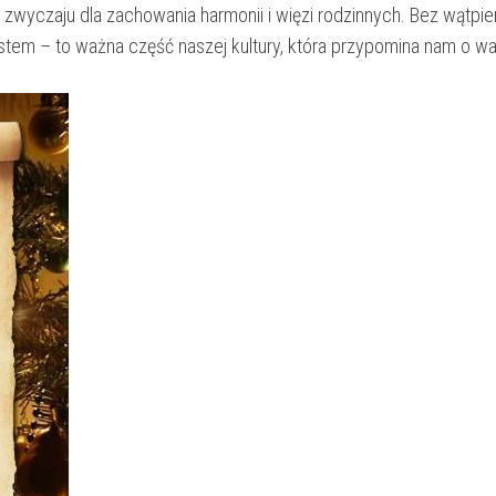
 zwyczaju dla zachowania harmonii i​ więzi rodzinnych. ‌Bez wątpien
stem⁤ – to ⁣ważna część⁤ naszej kultury,⁢ która⁤ przypomina ⁣nam o wa