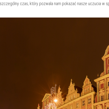
o‌ szczególny czas, który pozwala⁢ nam pokazać nasze uczucia⁢ w 