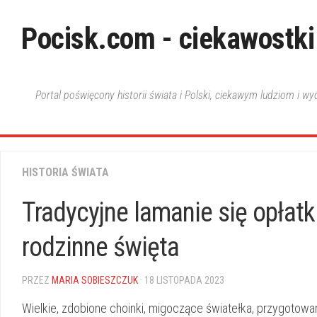
Skip
to
Pocisk.com - ciekawostki
content
Portal poświęcony historii świata i Polski, ciekawym ludziom i w
HISTORIA ŚWIATA
Tradycyjne lamanie się opłat
rodzinne święta
PRZEZ
MARIA SOBIESZCZUK
· 18 LISTOPADA 2023
Wielkie, zdobione ⁢choinki, migoczące ‍światełka, przygotowa