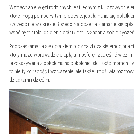
Wzmacnianie⁤ więzi rodzinnych jest jednym z kluczowych ⁣e
które mogą ‌pomóc w tym procesie, jest​ łamanie się opłatkie
szczególnie w okresie Bożego ​Narodzenia. Łamanie się opłatk
wspólnym stole,⁣ dzielenia opłatkiem i ⁢składania sobie życzeń
Podczas łamania​ się opłatkiem rodzina zbliża się emocjonalnie,
‍który może⁢ wprowadzić ciepłą atmosferę i zacieśnić‍ więzi mię
⁤przekazywana z pokolenia na pokolenie, ale także moment, w k
to nie‌ tylko radość i wzruszenie,⁤ ale także umożliwia rozmow
dziadkami ‍i dziećmi.