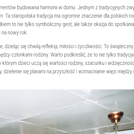
lementów budowania ⁣harmonii w domu. Jednym z⁢ tradycyjnych zw
m. Ta staropolska ⁤tradycja ma ogromne znaczenie dla polskich ro
iem to nie tylko symboliczny gest, ale także okazja do spotkania 
⁢ na nowy rok.
 dzieląc się chwilą refleksji, miłości i życzliwości. To świąteczny ​
dzy członkami rodziny. Warto podkreślić,‌ że to nie‌ tylko ⁤tradycja
tórym dzieci uczą się wartości‌ rodziny,⁤ szacunku ‌i wdzięczności
y, dzielenie się planami na przyszłość i wzmacnianie więzi ⁣między