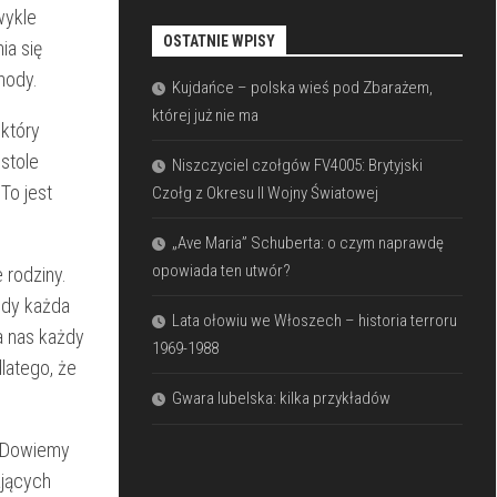
wykle
OSTATNIE WPISY
⁤ się‍
hody.
Kujdańce – polska wieś pod Zbarażem,
której już nie ma
 który
stole
Niszczyciel czołgów FV4005: Brytyjski
To jest
Czołg z Okresu II Wojny Światowej
„Ave Maria” Schuberta: o czym naprawdę
opowiada ten utwór?
 rodziny.
gdy każda
Lata ołowiu we Włoszech – historia terroru
la nas każdy
1969-1988
latego, że⁤
Gwara lubelska: kilka przykładów
. Dowiemy⁣
ających