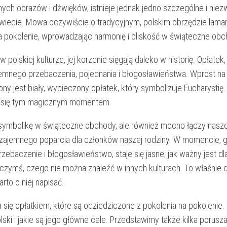
ych obrazów i⁣ dźwięków, istnieje jednak jedno szczególne i‌ niez
wiecie. Mowa oczywiście o⁤ tradycyjnym, polskim obrzędzie ⁢lamania
 na pokolenie, wprowadzając harmonię i bliskość w świąteczne⁢ obc
lskiej ⁢kulturze, jej korzenie sięgają ⁤daleko w ‍historię. ⁤Opłatek,
jemnego przebaczenia, pojednania i błogosławieństwa. Wprost na 
jest‍ biały, wypieczony ⁣opłatek, który symbolizuje⁢ Eucharystię.‍ 
elić się tym magicznym momentem.
 symbolikę w​ świąteczne obchody, ⁣ale ‍również mocno łączy⁤ nasze
 wzajemnego ​poparcia dla ‌członków naszej rodziny. W momencie, 
przebaczenie i błogosławieństwo, staje się jasne, jak ważny jest d
zymś, czego ‌nie można znaleźć w ‌innych⁤ kulturach.‍ To ‍właśnie d
to o⁤ niej‌ napisać.
a ‌się opłatkiem, które są odziedziczone z pokolenia na pokolenie
ski i⁢ jakie są jego⁢ główne cele. Przedstawimy ‍także kilka ⁢porusz