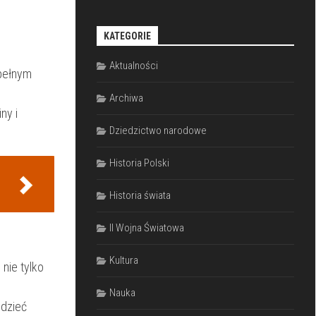
KATEGORIE
Aktualności
 pełnym
Archiwa
y i ​
Dziedzictwo narodowe
Historia Polski
Historia świata
II Wojna Światowa
Kultura
​nie tylko
Nauka
edzieć