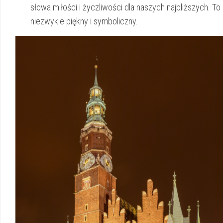
słowa miłości i życzliwości dla naszych najbliższych. T
niezwykle ⁢piękny i symboliczny.