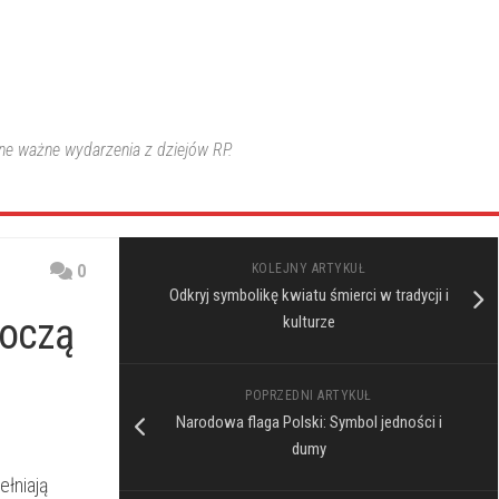
nne ważne wydarzenia z dziejów RP.
0
KOLEJNY ARTYKUŁ
Odkryj symbolikę kwiatu śmierci w tradycji i
noczą
kulturze
POPRZEDNI ARTYKUŁ
Narodowa flaga Polski: Symbol jedności i
dumy
łniają⁤