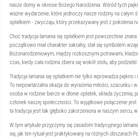
nasze domy w⁤ okresie Bożego Narodzenia. Wśród⁣ tych ‍piękn
ważne wydarzenie, które‍ jednoczy⁢ nasze rodziny na ‌całym ś
opłatkiem -​ zwyczaju, który ‍przekazywany jest‍ z pokolenia
Choć tradycja lamania ⁤się opłatkiem jest powszechnie znana w po
początkowo miał charakter sakralny, stał ⁤się symbolem wza
Bożonarodzeniowym, między rozkosznymi potrawami,‍ kładziony⁤ 
czas, kiedy⁣ cała rodzina ‍zbiera się wokół stołu, aby podzi
Tradycja lamania się ‍opłatkiem nie ​tylko wprowadza piękno i
To niepowtarzalna okazja do wyrażenia miłości, szacunku​ i
osoba w‌ rodzinie bierze w dłonie opłatek, składa​ życzenia, 
⁣członek⁤ naszej⁤ społeczności. To wyjątkowe połączenie jest c
ta tradycja ‌jest tak głęboko zakorzeniona w⁤ naszym sercu, war
W‍ tym artykule​ przyjrzymy się ‌zasadom tradycyjnego‌ lamani
się, jak ten rytuał jest⁣ praktykowany na różnych obszarach Pol