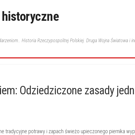
 historyczne
ydarzeniom.. Historia Rzeczypospolitej Polskiej. Druga Wojna Światowa i i
kiem: Odziedziczone zasady jed
ne tradycyjne potrawy i ⁢zapach ​świeżo upieczonego piernika wype