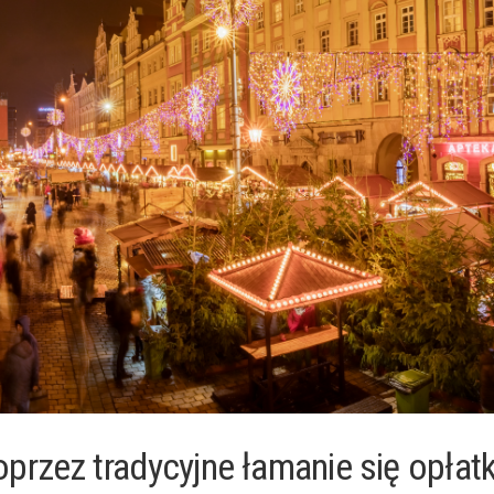
rzez⁣ tradycyjne⁣ łamanie⁢ się opłat