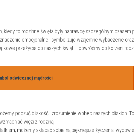
łych, kiedy to rodzinne święta były naprawdę szczególnym czasem
ie ⁤znaczenie emocjonalne i ⁤symbolizuje ‌wzajemne wybaczenie oraz
ątkowe ‌przeżycie ‍do ⁤naszych‌ świąt – powróćmy do korzeni rodzin
mbol odwiecznej mądrości
ożemy poczuć bliskość i zrozumienie ⁢wobec naszych bliskich.‌ To 
zmacniać więzi ‍z ⁢rodziną.
 opłatkiem, możemy składać sobie ‍najpiękniejsze życzenia,​ wypowi