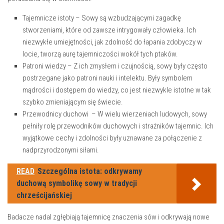
Tajemnicze istoty
– Sowy ⁢są wzbudzającymi zagadkę
stworzeniami, które od zawsze intrygowały człowieka. Ich
niezwykłe umiejętności, jak ‌zdolność do łapania zdobyczy w
locie, tworzą ‌aurę tajemniczości ⁣wokół tych ptaków.
Patroni⁢ wiedzy
– Z ich zmysłem i czujnością, sowy były często
postrzegane jako patroni nauki ⁣i intelektu. Były ⁤symbolem
mądrości ⁤i dostępem do⁤ wiedzy, co⁢ jest niezwykle istotne w tak
szybko ‌zmieniającym się⁢ świecie.
Przewodnicy ⁤duchowi
⁢ – W wielu wierzeniach ludowych, sowy‌
pełniły rolę przewodników ⁣duchowych i⁣ strażników tajemnic.‌ Ich
wyjątkowe cechy i zdolności​ były uznawane za połączenie z
nadprzyrodzonymi​ siłami.
READ
Szczególna istota: odkrywamy
duchową symbolikę sowy w tradycji
chrześcijańskiej
Badacze nadal zgłębiają tajemnicę znaczenia sów i odkrywają‌ nowe