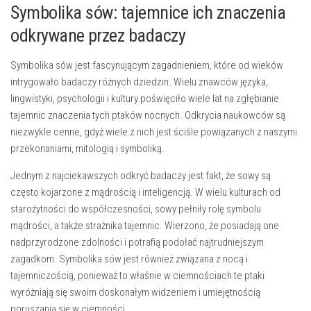
Symbolika sów: tajemnice ich znaczenia
odkrywane ⁣przez badaczy
Symbolika sów jest fascynującym ⁢zagadnieniem, ⁢które od wieków
intrygowało badaczy różnych dziedzin. Wielu znawców języka,
lingwistyki, psychologii‍ i kultury‌ poświęciło wiele lat na zgłębianie
tajemnic znaczenia tych ptaków nocnych.⁤ Odkrycia naukowców⁣ są⁢
niezwykle cenne, ‌gdyż wiele z ⁣nich jest ściśle⁤ powiązanych z​ naszymi
przekonaniami, mitologią i symboliką.
Jednym z ⁢najciekawszych odkryć‌ badaczy jest fakt, że sowy⁤ są
często kojarzone z mądrością i inteligencją. W wielu kulturach od
starożytności do współczesności, ⁤sowy pełniły rolę symbolu
mądrości, a także strażnika tajemnic. Wierzono, że posiadają one
nadprzyrodzone ⁤zdolności⁤ i potrafią podołać najtrudniejszym‌
zagadkom. Symbolika sów jest również związana z nocą⁤ i‌
tajemniczością, ponieważ ⁣to ⁣właśnie⁢ w ciemnościach⁤ te ptaki
wyróżniają się swoim doskonałym widzeniem i umiejętnością
poruszania się w⁤ ciemności.