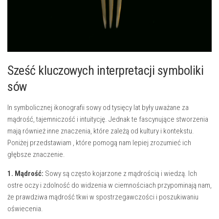
Sześć kluczowych interpretacji symboliki⁢
sów
In symbolicznej ikonografii sowy od tysięcy lat były ⁤uważane za
mądrość, tajemniczość i intuitycję. Jednak te fascynujące stworzenia
mają również inne znaczenia, które ​zależą od‌ kultury i ‍kontekstu.
Poniżej przedstawiam‌ , które ‌pomogą nam ‍lepiej zrozumieć ich
głębsze znaczenie.
1.‍ Mądrość:
Sowy ⁢są często kojarzone z mądrością i wiedzą. ​Ich
ostre oczy i zdolność do ⁢widzenia w ciemnościach przypominają nam,
że prawdziwa⁤ mądrość ⁤tkwi ​w spostrzegawczości i poszukiwaniu
oświecenia.