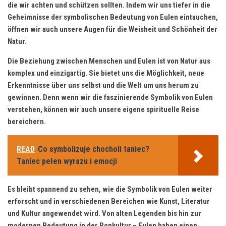
die wir achten und⁣ schützen⁣ sollten. Indem⁤ wir uns tiefer in ‌die
Geheimnisse ⁢der ⁣symbolischen​ Bedeutung ⁣von Eulen eintauchen,
öffnen wir auch⁢ unsere Augen für die ⁣Weisheit und ⁤Schönheit der
Natur.
Die‍ Beziehung ⁢zwischen ‌Menschen und Eulen ist‍ von Natur aus​
komplex und ⁣einzigartig. Sie ⁣bietet uns⁤ die⁤ Möglichkeit,‌ neue
Erkenntnisse über uns selbst und die‌ Welt um uns herum ‌zu​
gewinnen. Denn wenn wir ⁢die faszinierende ⁣Symbolik von Eulen
verstehen, können wir auch⁣ unsere eigene spirituelle Reise
bereichern.
READ
Co symbolizuje chocholi taniec?
Taniec pełen wyrazu i emocji
Es bleibt⁢ spannend zu sehen, ⁢wie die Symbolik von‌ Eulen weiter
erforscht⁤ und ‍in⁤ verschiedenen Bereichen wie Kunst, ⁣Literatur
und Kultur angewendet⁢ wird. Von alten Legenden bis hin zur
modernen Bedeutung in der Popkultur‍ – Eulen ⁤haben ⁢einen