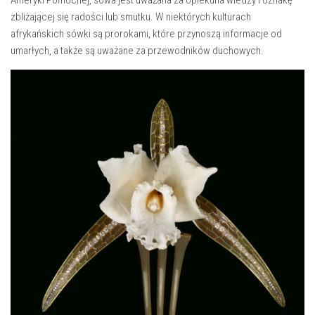
zbliżającej się⁤ radości⁢ lub smutku.⁢ W niektórych kulturach
afrykańskich sówki są prorokami, które przynoszą⁤ informacje ⁢od
umarłych, a także są uważane za przewodników duchowych.