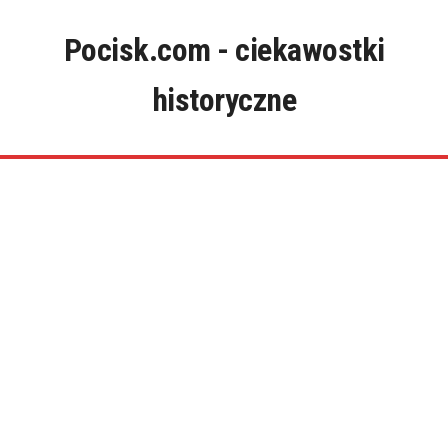
Skip
to
Pocisk.com - ciekawostki
content
historyczne