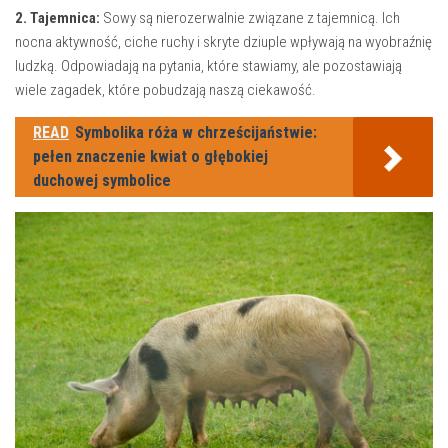
2. Tajemnica:
Sowy są​ nierozerwalnie​ związane z tajemnicą. Ich
nocna aktywność,⁢ ciche ruchy i skryte dziuple wpływają na wyobraźnię
ludzką. ​Odpowiadają⁤ na​ pytania, które stawiamy, ‌ale pozostawiają
wiele ⁤zagadek, które pobudzają naszą ciekawość.
READ
Symbolika róża w chrześcijaństwie:
pełen znaczenie kwiat o głębokiej
duchowej symbolice