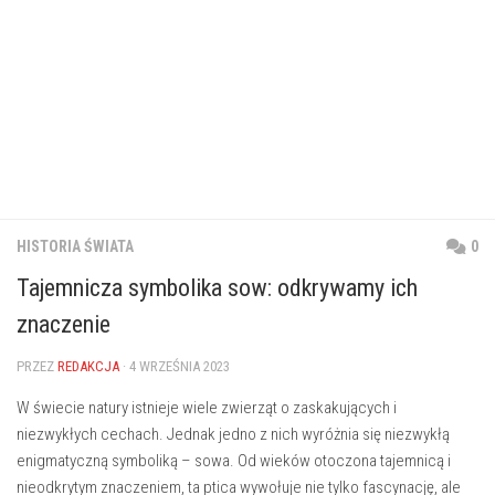
HISTORIA ŚWIATA
0
Tajemnicza symbolika sow: odkrywamy ich
znaczenie
PRZEZ
REDAKCJA
· 4 WRZEŚNIA 2023
W ⁣świecie natury istnieje wiele zwierząt o zaskakujących i
niezwykłych cechach. Jednak jedno z nich ​wyróżnia ‌się​ niezwykłą
⁤enigmatyczną symboliką‌ – sowa.​ Od wieków otoczona tajemnicą i
nieodkrytym znaczeniem, ta ptica ⁣wywołuje‌ nie tylko fascynację, ale