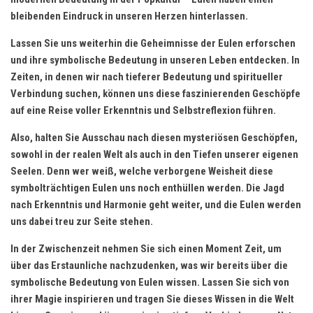
bleibenden ​Eindruck in‍ unseren Herzen hinterlassen.
Lassen Sie uns weiterhin ​die⁤ Geheimnisse der Eulen erforschen
und ⁢ihre symbolische Bedeutung in​ unseren Leben entdecken. In
Zeiten, in denen wir nach tieferer Bedeutung und spiritueller
Verbindung suchen, ‍können uns diese faszinierenden Geschöpfe
auf eine ​Reise voller Erkenntnis​ und Selbstreflexion führen.
Also, halten Sie Ausschau nach diesen mysteriösen Geschöpfen,
sowohl ⁢in ⁢der‌ realen Welt als auch in den Tiefen ⁢unserer eigenen
Seelen. Denn wer weiß,⁣ welche⁢ verborgene ‍Weisheit diese
symbolträchtigen Eulen uns noch enthüllen werden. Die⁢ Jagd
nach Erkenntnis und Harmonie geht⁤ weiter, ‍und die Eulen werden
uns dabei ⁢treu zur Seite stehen.
In der Zwischenzeit nehmen Sie sich einen Moment Zeit, ⁣um
über das ⁣Erstaunliche ⁣nachzudenken,‌ was wir bereits über die
⁤symbolische Bedeutung von Eulen wissen.​ Lassen Sie sich von
ihrer Magie inspirieren und​ tragen Sie ​dieses Wissen in die Welt