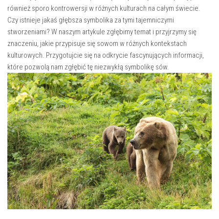
również sporo kontrowersji w ‍różnych kulturach na całym świecie.
Czy istnieje jakaś głębsza symbolika za tymi tajemniczymi
stworzeniami? W naszym artykule ‌zgłębimy temat i przyjrzymy się
znaczeniu,‌ jakie przypisuje się sowom w różnych ‌kontekstach⁣
kulturowych. Przygotujcie się na odkrycie fascynujących informacji,⁤
które pozwolą​ nam zgłębić tę niezwykłą symbolikę sów.