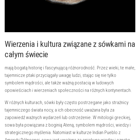
Wierzenia i kultura związane z sówkami na
całym świecie
mają bogatą historię ‍i fascynującą różnorodność. Przez‍ wieki, ​te małe,
tajemnicze ptaki przyciągały​ uwagę ludzi, stając się nie tylko
symbolem ⁢mądrości, ale ​także‍ ważną postacią ⁤w ludowych
opowieściach⁤ i wierzeniach społeczności na różnych kontynentach.
W różnych kulturach, sówki były często ‌postrzegane jako​ strażnicy
tajemniczego świata⁢ nocy, a ich obecność uważana ‍była ‍za
zapowiedź ważnych wydarzeń ⁣lub​ ostrzeżenie.‍ W mitologii greckiej,
sowa była powiązana ‌z boginią⁤ Ateną, symbolem mądrości, wiedzy ⁣i⁣
strategicznego myślenia. ​Natomiast‍ w ​kulturze Indian Pueblo z
Ameryki Północnej, sowa jest uważana za opiekuna wiedzy i oznakę