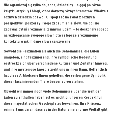
Nie‍ ograniczaj się tylko do jednej⁢ dziedziny – sięgaj ‍po różne
książki,​ artykuły i blogi,⁣ które⁢ dotyczą różnych tematów. Wiedza z
różnych dziedzin pozwoli Ci ‌spojrzeć na świat z ⁢różnych
perspektyw‍ i ⁣poszerzy Twoje zrozumienie słów. Nie bój‌ się
zadawać pytań i rozmawiaj ‍z innymi ludźmi – ⁢to doskonały sposób
na wzbogacanie swojego ⁤słownictwa ⁢i lepsze zrozumienie
kontekstu⁢ w ​jakim dane słowa są używane.
Sowohl die Faszination​ als auch die Geheimnisse, ​die Eulen
umgeben, sind ‌faszinierend. Ihre symbolische Bedeutung
erstreckt ‌sich⁢ über verschiedene Kulturen und Zeitalter hinweg,
und ihre mysteriöse​ Energie zieht uns in ihren Bann. Hoffentlich
hat diese Artikelserie Ihnen geholfen, ‍die verborgene Symbolik
dieser faszinierenden Tiere besser zu⁣ verstehen.
Obwohl wir immer noch viele Geheimnisse⁢ über die Welt der
Eulen ​zu ​enthüllen haben, ist es wichtig, unseren Respekt für
‍diese⁢ majestätischen Geschöpfe zu bewahren. Ihre Präsenz⁣
erinnert‍ uns daran, dass es in der Natur eine enorme Vielfalt gibt,