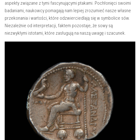
aspekty związane z tymi​ fascynującymi ptakami. ⁣Pochłonięci swoimi
badaniami, naukowcy pomagają nam lepiej zrozumieć nasze własne
przekonania i wartości, które odzwierciedlają się w symbolice‍ sów.
‍Niezależnie od interpretacji, ⁤faktem ⁢pozostaje, ‌że sowy są
niezwykłymi istotami, które zasługują na naszą uwagę ​i szacunek.