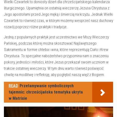
Wielki Czwartek to doniosły dzień dla chrześcijańskiego ⁣kalendarza
liturgicznego. Upamiętnia on ⁣ostatnią wieczerzę Jezusa‌ Chrystusa z
Jego apostołami przed Jego⁣ męką i śmiercią na ‍krzyżu.⁢ Jednak Wielki
​Czwartek⁣ to​ również czas, w którym możemy ⁤wesprzeć nasz ⁢duchowy
rozwój poprzez różne praktyki i⁤ tradycje.
Jedną z popularnych praktyk jest ​uczestnictwo we Mszy Wieczerzy
Pańskiej, podczas której można skosztować Najświętszego
Sakramentu w formie chleba i wina, które ​reprezentują Ciało i​ Krew⁤
Chrystusa. ⁤To specjalne‌ nabożeństwo przypomina nam o znaczeniu
pokory, jedności i miłości, które Jezus przekazał swoim uczniom w
trakcie ostatniej wieczerzy. W tym dniu warto również⁢ poświęcić
chwilę na modlitwę i refleksję, aby pogłębić ‍naszą więź⁤ z Bogiem.
READ
Przełamywanie symbolicznych
tajemnic: chrześcijańska tematyka ukryta
w Matrixie