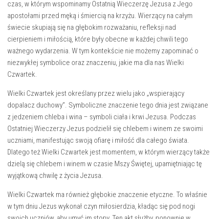
czas,⁢ w ‍którym wspominamy Ostatnią Wieczerzę⁢ Jezusa z Jego
apostołami przed męką ⁣i śmiercią na krzyżu. Wierzący ⁢na całym
świecie skupiają się na głębokim rozważaniu, refleksji nad
cierpieniem i⁤ miłością, które​ były obecne w⁤ każdej chwili tego
ważnego wydarzenia. W tym kontekście nie możemy zapominać o
niezwykłej symbolice ⁣oraz ⁣znaczeniu, jakie ma dla nas Wielki
Czwartek.
Wielki ​Czwartek jest określany ‌przez wielu jako „wspierający ​
dopalacz⁤ duchowy”. Symboliczne znaczenie ‍tego ⁢dnia jest związane
⁢z jedzeniem chleba i‌ wina – ​symboli ciała i‍ krwi Jezusa. Podczas
Ostatniej Wieczerzy ‌Jezus podzielił się‍ chlebem i winem ze swoimi
uczniami, manifestując swoją ofiarę i miłość​ dla całego świata.
Dlatego też⁢ Wielki Czwartek jest momentem, ‍w którym wierzący także
dzielą się chlebem ‍i winem ⁢w czasie Mszy Świętej, upamiętniając⁣ tę
wyjątkową chwilę z‌ życia Jezusa.
Wielki Czwartek ma również głębokie znaczenie etyczne. To właśnie
w tym dniu Jezus⁣ wykonał czyn miłosierdzia, ‍kładąc się pod nogi
swoich uczniów, aby umyć im stopy. Ten akt służby, ponownie w