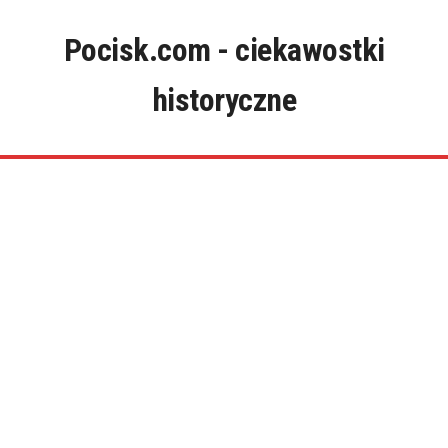
Skip
to
Pocisk.com - ciekawostki
content
historyczne