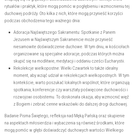
rytuałów i‍ praktyk, które mogą ⁢pomóc ‌w pogłębieniu ⁢i wzmocnieniu tej
duchowej podróży. Oto kilka z nich, które mogą przynieść korzyści
podczas obchodzenia tego ważnego dnia:
Adoracja Najświętszego ‍Sakramentu:
Spotkanie z ⁤Panem⁤
Jezusem w Najświętszym Sakramencie może ⁢przynieść
niesamowite doświadczenie ‌duchowe. W tym ⁣dniu,⁣ w kościołach
organizowane są specjalne adoracje,⁣ podczas ⁢których można
skupić ‍się na ⁣modlitwie, medytacji i oddaniu cześci Eucharystii.
Rekolekcje⁢ wielkopostne:
Wielki Czwartek to także idealny
moment, aby wziąć ⁢udział​ w rekolekcjach wielkopostnych. W tym
kontekście, warto poszukać lokalnych wspólnot, które organizują
spotkania, konferencje‍ czy warsztaty poświęcone duchowości i
rozwojowi⁢ osobistemu. ​To ⁢doskonała okazja, aby ‌wzmocnić więź
z Bogiem i zebrać cenne⁢ wskazówki do ​dalszej drogi duchowej.
Badanie Pisma Świętego, refleksja nad Męką Pańską oraz skupienie
na ⁢aspektach​ miłosierdzia i ⁢wybaczenia są⁢ również ⁤środkami, które
mogą pomóc w głębi doświadczyć duchowych wartości Wielkiego⁤