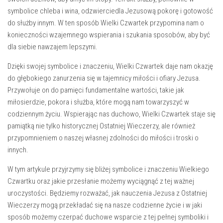
symbolice chleba i wina, odzwierciedla Jezusową‌ pokorę i gotowość
do ⁢służby⁣ innym. W ten sposób Wielki Czwartek ‍przypomina nam o
konieczności wzajemnego wspierania i szukania sposobów, ​aby być
dla siebie nawzajem ⁣lepszymi.
Dzięki ‍swojej symbolice⁤ i ⁤znaczeniu, Wielki Czwartek daje ‌nam okazję
do głębokiego ‍zanurzenia się w tajemnicy miłości i ofiary Jezusa.
‌Przywołuje on do pamięci fundamentalne wartości, takie jak
miłosierdzie, pokora i ⁤służba, które mogą nam towarzyszyć w
codziennym ⁣życiu. Wspierając nas duchowo,⁢ Wielki Czwartek staje⁤ się
pamiątką nie⁤ tylko historycznej Ostatniej ‌Wieczerzy, ale również‍
przypomnieniem o naszej własnej zdolności do miłości i troski o
innych.
W tym artykule przyjrzymy się bliżej symbolice i znaczeniu Wielkiego
Czwartku oraz jakie przesłanie możemy wyciągnąć z tej ważnej
uroczystości. Będziemy rozważać, jak ⁣nauczenia⁢ Jezusa z ⁣Ostatniej
Wieczerzy mogą przekładać się na nasze codzienne życie i w jaki
sposób ⁤możemy czerpać ‍duchowe wsparcie z tej pełnej symboliki⁢ i