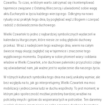
Czwartku. To czas, w którym warto zatrzymać‌ się i ⁣kontemplować
tajemnice związane z Ostatnią Wieczerzą i uświadomić sobie wagę⁤
aktu Eucharystii w ⁢życiu każdego wierzącego. Odkryjmy na ⁢nowo
rytuały oraz praktyki⁤ tego dnia, by pogłębiać więź z Bogiem i czerpać
radość⁢ z ⁣doświadczenia duchowego.
Wielki⁣ Czwartek to jedno z najbardziej ‌symbolicznych ⁤wydarzeń w
kalendarzu liturgicznym, które niesie ze sobą głęboki duchowy
przekaz. ⁤Wraz z nadejściem tego ważnego ‍dnia, wierni⁤ na ‌całym
świecie mają okazję zagłębić się ⁣w tajemnice i ‍znaczenie tego
wyjątkowego ‍momentu. Dopalamy ⁢w ‌sobie płomień⁤ wiary i oddania
właśnie ‍w Wielki Czwartek, a‍ te ⁣duchowe ‍palenisko‌ przyszłości zdaje
się uświadamiać nam, ‍jak ważne ‌jest to wydarzenie dla naszego życia.
W różnych kulturach symbolika tego dnia ma swój​ unikalny wymiar, ale
bez względu ⁢na to, ⁢jak⁣ go⁣ interpretujemy, Wielki Czwartek ma moc
mobilizacji i jednoczenia ludzi w duchu wspólnoty. To​ jest moment,‌ w
którym jako społeczność możliwi jesteśmy bardziej wrażliwi na
potrzeby innych‌ i gotowi⁣ do wspierania tych w potrzebie. ‌Ten daremny