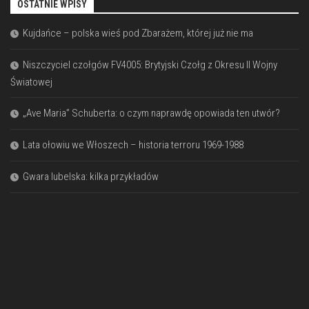
OSTATNIE WPISY
Kujdańce – polska wieś pod Zbarażem, której już nie ma
Niszczyciel czołgów FV4005: Brytyjski Czołg z Okresu II Wojny
Światowej
„Ave Maria” Schuberta: o czym naprawdę opowiada ten utwór?
Lata ołowiu we Włoszech – historia terroru 1969-1988
Gwara lubelska: kilka przykładów