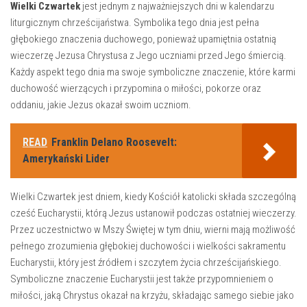
Wielki Czwartek
jest jednym z najważniejszych dni ⁣w kalendarzu
liturgicznym chrześcijaństwa.​ Symbolika tego dnia ⁣jest ‍pełna
głębokiego znaczenia duchowego, ⁣ponieważ⁣ upamiętnia ostatnią⁣
wieczerzę Jezusa‌ Chrystusa z ‌Jego uczniami przed Jego ⁣śmiercią.
Każdy​ aspekt tego dnia ​ma swoje symboliczne znaczenie, ⁢które karmi
duchowość wierzących i przypomina o miłości, pokorze oraz⁣
oddaniu, jakie Jezus okazał ⁤swoim uczniom.
READ
Franklin Delano Roosevelt:
Amerykański Lider
Wielki ⁣Czwartek​ jest dniem, kiedy Kościół ⁤katolicki składa szczególną
cześć Eucharystii, ​którą Jezus ustanowił podczas⁤ ostatniej wieczerzy.
Przez uczestnictwo ⁢w Mszy Świętej w tym‍ dniu, wierni mają ​możliwość
pełnego zrozumienia głębokiej ⁣duchowości⁤ i wielkości‍ sakramentu⁤
Eucharystii, który jest źródłem i szczytem życia‌ chrześcijańskiego.⁣
Symboliczne znaczenie Eucharystii jest także⁤ przypomnieniem‌ o
miłości,‍ jaką ⁣Chrystus‌ okazał‍ na krzyżu, składając samego siebie jako