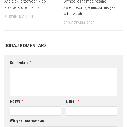
Symboliczna moc różanej
Angielski przewodnik po
świetności: tajemnicza mistyka
Polsce, której nie ma
w barwach
21 KWIETNIA 2021
23 WRZEŚNIA 2023
DODAJ KOMENTARZ
Komentarz
*
Nazwa
*
E-mail
*
Witryna internetowa