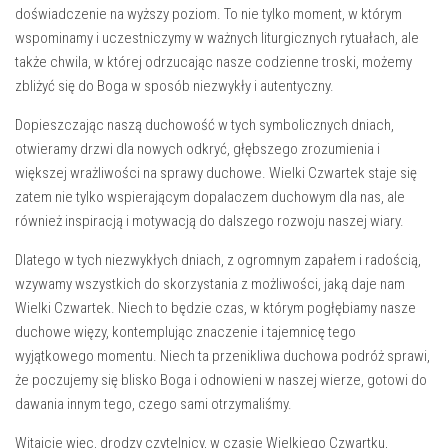
doświadczenie na wyższy poziom. To⁣ nie tylko moment, w⁢ którym
wspominamy ‍i uczestniczymy w ważnych‍ liturgicznych rytuałach, ale
także⁤ chwila, w której odrzucając​ nasze codzienne troski, możemy
⁣zbliżyć się do Boga w sposób ‌niezwykły i autentyczny.
Dopieszczając naszą duchowość w ‍tych symbolicznych dniach,
otwieramy drzwi dla nowych odkryć, głębszego ‍zrozumienia ​i
większej wrażliwości na sprawy duchowe. Wielki⁢ Czwartek staje się
zatem nie tylko wspierającym ‌dopalaczem duchowym dla nas, ale
również inspiracją i ‌motywacją do ⁢dalszego rozwoju⁣ naszej ⁤wiary.
Dlatego w tych niezwykłych dniach, ⁣z ogromnym zapałem i radością,
wzywamy wszystkich⁢ do skorzystania z możliwości, ​jaką daje ⁤nam
⁣Wielki Czwartek. Niech to będzie‍ czas, w którym ⁣pogłębiamy nasze
duchowe więzy, kontemplując ‍znaczenie i⁢ tajemnicę tego
wyjątkowego ​momentu. Niech ta przenikliwa duchowa podróż sprawi,⁤
że ⁢poczujemy się blisko ​Boga i odnowieni ‌w naszej wierze, gotowi do
dawania innym tego, czego‍ sami otrzymaliśmy.
Witajcie więc, drodzy czytelnicy, w czasie ‌Wielkiego Czwartku,