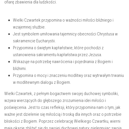
ofiarę zbawienia dla ludzkości.
Wielki​ Czwartek⁢ przypomina ⁢o ważności miłości bliźniego i
wzajemnej ⁤służbie.
Jest symbolem⁢ umiłowania tajemnicy ⁤obecności Chrystusa w
sakramencie Eucharystii.
Przypomina o świętym‍ kapłaństwie, które pochodzi z
ustanowienia sakramentu⁤ kapłaństwa‌ przez Jezusa.
Wskazuje‌ na potrzebę‌ nawrócenia i pojednania z‍ Bogiem i
bliźnimi.
Przypomina o⁢ mocy i ⁢znaczeniu ⁤modlitwy oraz wytrwałym trwaniu
w⁣ modlitewnym dialogu z Bogiem.
Wielki Czwartek, z‍ pełnym bogactwem swojej duchowej symboliki,
wzywa wierzących⁢ do głębszego zrozumienia idei miłości i
poświęcenia. Jest ‌to czas ⁣refleksji, który przypomina nam o tym, ⁢jak
ważne jest⁢ dzielenie się miłością i troską ⁢dla innych oraz o potrzebie⁢
bliskości z Bogiem. Poprzez celebrację Wielkiego Czwartku, wierni
mają okazję zbliżyć ‍się do ​swojej ⁤duchowej natury, pielęgnując⁤ swoją