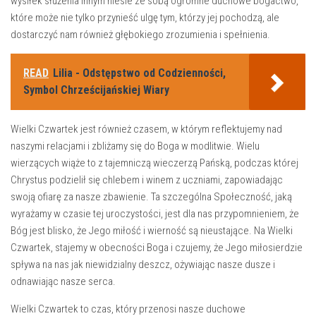
wysiłek służenia ‍innym niesie ze sobą ogromne duchowe bogactwo,
które ​może nie tylko przynieść ulgę ​tym, którzy jej pochodzą,‍ ale
⁢dostarczyć nam również głębokiego zrozumienia i spełnienia.
READ
Lilia - Odstępstwo od Codzienności,
Symbol Chrześcijańskiej Wiary
Wielki Czwartek jest również ⁢czasem, w którym reflektujemy nad
naszymi relacjami i zbliżamy‌ się do Boga w⁢ modlitwie. Wielu
wierzących wiąże ⁣to ‍z tajemniczą wieczerzą Pańską, podczas której
⁤Chrystus podzielił się chlebem ⁣i‌ winem‍ z uczniami, zapowiadając
swoją ofiarę za nasze zbawienie. Ta szczególna Społeczność, jaką
wyrażamy w czasie tej uroczystości, jest dla nas przypomnieniem, że
Bóg jest blisko,‍ że ⁢Jego miłość i‍ wierność są nieustające.‍ Na Wielki
Czwartek, stajemy w obecności ⁤Boga i czujemy, że Jego ‍miłosierdzie
spływa ⁢na nas jak niewidzialny ​deszcz, ożywiając nasze ⁣dusze i ​
odnawiając nasze serca.
Wielki Czwartek to czas, który przenosi nasze​ duchowe