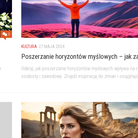
0
KULTURA
27 MAJA 2024
Poszerzanie horyzontów myślowych – jak z
e
Odkryj, jak poszerzanie horyzontów myślowych wpływa na 
osobisty i zawodowy. Znajdź inspirację do zmian i osiągnię