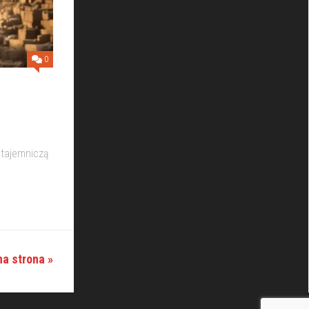
0
 tajemniczą
a strona »