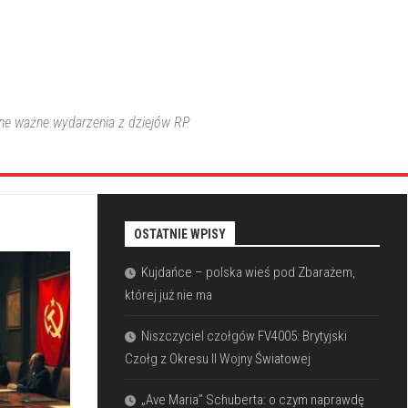
nne ważne wydarzenia z dziejów RP.
OSTATNIE WPISY
Kujdańce – polska wieś pod Zbarażem,
której już nie ma
Niszczyciel czołgów FV4005: Brytyjski
Czołg z Okresu II Wojny Światowej
„Ave Maria” Schuberta: o czym naprawdę