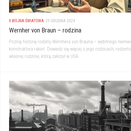
II WOJNA ŚWIATOWA
29 GRUDNIA 2024
Wernher von Braun – rodzina
Poznaj historię rodziny Wernhera von Brauna – wybitnego niemie
konstruktora rakiet. Dowiedz się więcej o jego rodzicach, rodzeńs
własnej rodzinie, którą założył w USA