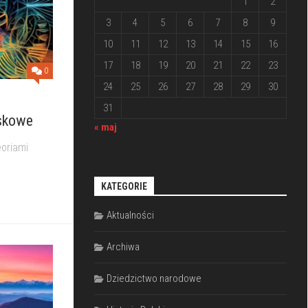
1
2
3
4
5
6
7
8
9
10
11
12
13
14
15
16
17
18
19
20
21
22
23
0
24
25
26
27
28
29
30
31
iskowe
« maj
eoriami
KATEGORIE
Aktualności
Archiwa
Dziedzictwo narodowe