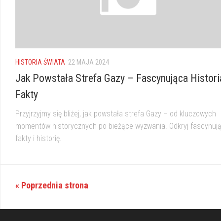
HISTORIA ŚWIATA
22 MAJA 2024
Jak Powstała Strefa Gazy – Fascynująca Historia
Fakty
Przyjrzyjmy się bliżej, jak powstała strefa Gazy – od kluczowych
momentów historycznych po bieżące wyzwania. Odkryj fascynuj
fakty i historię.
« Poprzednia strona