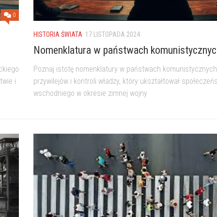
0
HISTORIA ŚWIATA
17 LISTOPADA 2024
Nomenklatura w państwach komunistycznyc
ckiego
Poznaj istotę nomenklatury w państwach komunistycznyc
twie i
przywilejów i kontroli władzy, który ukształtował społeczeń
wschodniego w okresie zimnej wojny