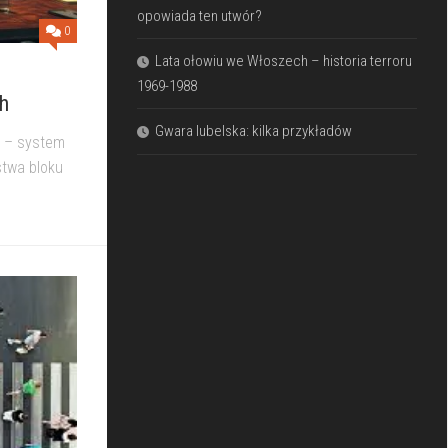
opowiada ten utwór?
0
Lata ołowiu we Włoszech – historia terroru
1969-1988
h
Gwara lubelska: kilka przykładów
h – system
stwa bloku