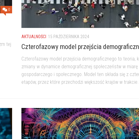
0
AKTUALNOŚCI
15 PAŹDZIERNIKA 2024
zm tej
Czterofazowy model przejścia demograficz
Czterofazowy model przejścia demograficznego to teoria, k
zmiany w dynamice demograficznej społeczeństw w miarę 
gospodarczego i społecznego. Model ten składa się z czte
etapów, przez które przechodzi większość krajów w trakcie.