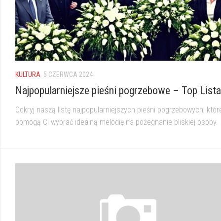
KULTURA
5 CZERWCA 2024
Najpopularniejsze pieśni pogrzebowe – Top Lista
Odkryj naszą listę najpopularniejszych pieśni pogrzebowych, któr
pomogą Ci wybrać idealną melodię na pożegnanie bliskiej osoby.