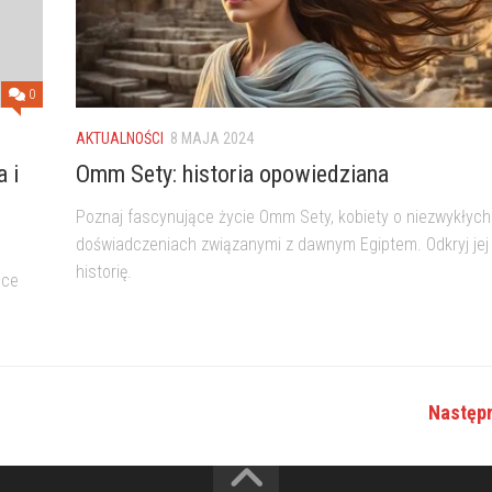
0
AKTUALNOŚCI
8 MAJA 2024
 i
Omm Sety: historia opowiedziana
Poznaj fascynujące życie Omm Sety, kobiety o niezwykłych
doświadczeniach związanymi z dawnym Egiptem. Odkryj jej
historię.
ące
Następn