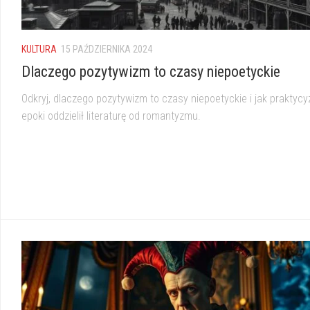
KULTURA
15 PAŹDZIERNIKA 2024
Dlaczego pozytywizm to czasy niepoetyckie
Odkryj, dlaczego pozytywizm to czasy niepoetyckie i jak praktycy
epoki oddzielił literaturę od romantyzmu.