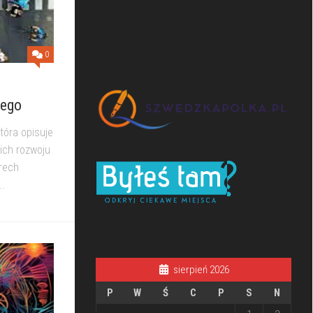
0
nego
tóra opisuje
ich rozwoju
rech
..
sierpień 2026
P
W
Ś
C
P
S
N