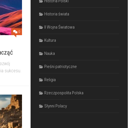
Historia Polski
Historia świata
II Wojna Światowa
0
Kultura
acząć
Nauka
rozwój
Pieśni patriotyczne
cia sukcesu.
Religia
Rzeczpospolita Polska
Słynni Polacy