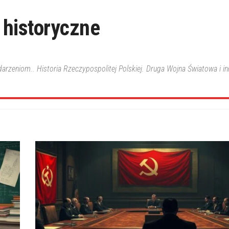
 historyczne
ydarzeniom.. Historia Rzeczypospolitej Polskiej. Druga Wojna Światowa i i