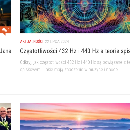
0
AKTUALNOŚCI
22 LIPCA 2024
 Jana
Częstotliwości 432 Hz i 440 Hz a teorie sp
Odkryj, jak częstotliwości 432 Hz i 440 Hz są powiązane z t
spiskowymi i jakie mają znaczenie w muzyce i nauce.