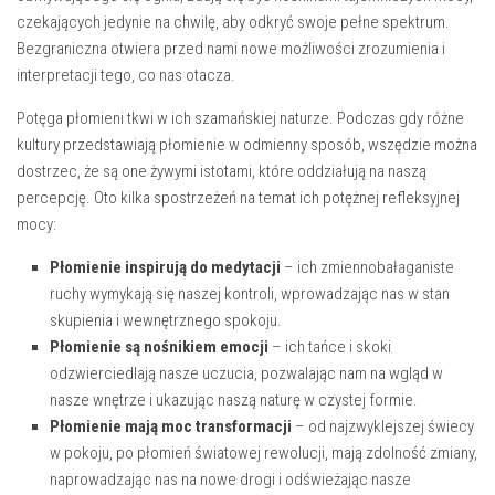
czekających jedynie na‍ chwilę, aby ⁢odkryć swoje pełne spektrum.
Bezgraniczna otwiera przed nami nowe możliwości zrozumienia i
interpretacji tego, co‌ nas otacza.
Potęga płomieni ​tkwi w ⁤ich szamańskiej naturze.‍ Podczas gdy⁤ różne‍
kultury przedstawiają płomienie w odmienny sposób, ⁤wszędzie można
dostrzec, że są one żywymi istotami, które oddziałują na naszą
percepcję. Oto kilka ⁢spostrzeżeń na temat ich‌ potężnej refleksyjnej
⁤mocy:
Płomienie inspirują do ‍medytacji
– ⁢ich zmiennobałaganiste
ruchy wymykają się naszej kontroli, wprowadzając ​nas w stan
skupienia i wewnętrznego spokoju.
Płomienie ‍są⁢ nośnikiem⁣ emocji
– ich tańce i skoki
odzwierciedlają ⁤nasze uczucia, pozwalając nam na wgląd w
nasze wnętrze i ukazując naszą naturę w czystej formie.
Płomienie mają moc transformacji
– od najzwyklejszej świecy
w pokoju, po ⁢płomień światowej rewolucji,⁢ mają ​zdolność zmiany,
naprowadzając nas na nowe drogi i odświeżając nasze