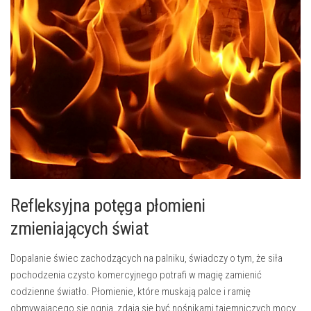
Refleksyjna potęga‌ płomieni
zmieniających świat
Dopalanie świec zachodzących na palniku, świadczy o​ tym, że siła
pochodzenia czysto komercyjnego potrafi w magię zamienić
codzienne światło. Płomienie, które muskają palce ⁣i ramię
obmywającego się ognia, zdają ⁤się być nośnikami tajemniczych mocy,