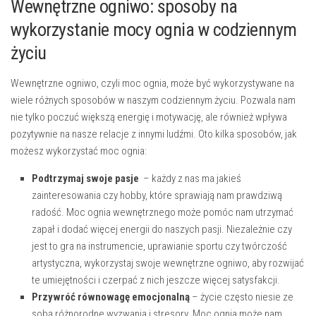
Wewnętrzne ogniwo: sposoby na
wykorzystanie mocy ognia w ‌codziennym
życiu
Wewnętrzne ogniwo, czyli moc ognia, może być wykorzystywane na
wiele⁣ różnych sposobów w naszym codziennym​ życiu. ⁣Pozwala nam
nie tylko poczuć większą energię i motywację, ale również wpływa
pozytywnie na nasze relacje z innymi ludźmi. ‌Oto⁣ kilka‌ sposobów, jak
⁢możesz wykorzystać moc⁣ ognia:
Podtrzymaj⁤ swoje pasje
‍ – każdy ⁢z ​nas​ ma jakieś
zainteresowania czy hobby, które sprawiają nam prawdziwą
⁣radość. Moc ognia wewnętrznego może pomóc nam utrzymać
zapał i dodać więcej energii do naszych pasji. Niezależnie czy
jest to gra na instrumencie, uprawianie sportu czy ​twórczość
artystyczna, wykorzystaj swoje wewnętrzne ogniwo, aby rozwijać‍
te umiejętności i czerpać z ‍nich jeszcze więcej satysfakcji.
Przywróć równowagę emocjonalną
​– życie często niesie ze‍
sobą różnorodne⁢ wyzwania i stresory. Moc ognia może nam