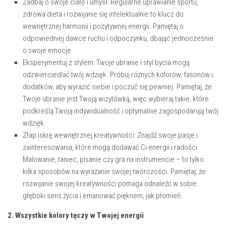
Zadbaj o swoje ciało i umysł:⁤ Regularne uprawianie ‍sportu,
zdrowa‍ dieta i rozwijanie się intelektualnie to ‌klucz do
wewnętrznej harmonii i pozytywnej energii.⁢ Pamiętaj o
odpowiedniej dawce ⁢ruchu i odpoczynku, dbając jednocześnie
o swoje emocje.
Eksperymentuj ‌z stylem: Twoje ubranie i styl bycia mogą
odzwierciedlać twój wdzięk. Próbuj różnych kolorów, fasonów i
dodatków,​ aby wyrazić siebie⁤ i poczuć się pewniej. Pamiętaj, że
Twoje ubranie jest Twoją wizytówką, więc wybieraj takie, które
podkreślą Twoją indywidualność i optymalnie zagospodarują twój
wdzięk.
Złap iskrę ⁤wewnętrznej kreatywności: Znajdź swoje pasje i
zainteresowania, które mogą‍ dodawać Ci energii i radości.
Malowanie, taniec,‌ pisanie czy ⁤gra na instrumencie – to tylko
kilka sposobów na wyrażanie swojej twórczości. Pamiętaj, że
rozwijanie swojej kreatywności pomaga odnaleźć w sobie⁢
głęboki sens życia ⁢i emanować pięknem, jak płomień.
2. ‍Wszystkie kolory tęczy w⁤ Twojej energii