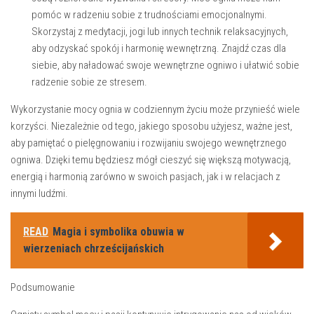
pomóc w radzeniu sobie⁣ z trudnościami emocjonalnymi.
Skorzystaj z medytacji, jogi lub innych technik relaksacyjnych,
aby odzyskać spokój i harmonię wewnętrzną. Znajdź ​czas dla‌
siebie, aby naładować swoje wewnętrzne ogniwo ⁢i ułatwić​ sobie⁤
radzenie ⁢sobie ze stresem.
Wykorzystanie mocy ognia w codziennym życiu ⁢może przynieść wiele
korzyści. Niezależnie⁤ od tego, jakiego sposobu użyjesz, ważne jest,
aby pamiętać o​ pielęgnowaniu i rozwijaniu swojego ⁢wewnętrznego
ogniwa. Dzięki ⁢temu będziesz mógł cieszyć się większą motywacją,
energią i⁢ harmonią zarówno w swoich pasjach, jak ⁢i w relacjach z
innymi ‍ludźmi.
READ
Magia i symbolika obuwia w
wierzeniach chrześcijańskich
Podsumowanie