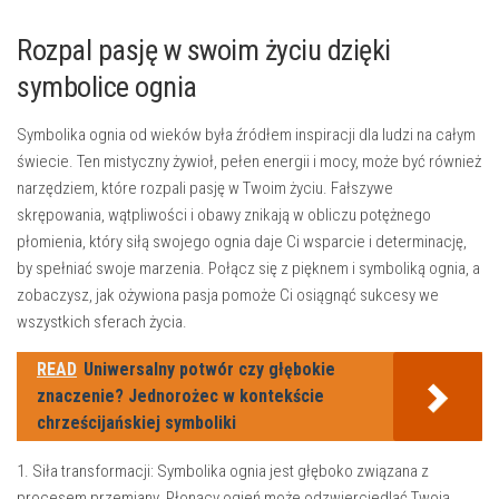
Rozpal pasję w swoim ​życiu dzięki
symbolice ognia
Symbolika ognia od wieków była źródłem inspiracji dla ‍ludzi na całym
świecie. Ten mistyczny żywioł, pełen energii i mocy,⁢ może być również
narzędziem, które rozpali pasję w Twoim życiu. Fałszywe
skrępowania, wątpliwości i obawy znikają w obliczu potężnego
płomienia, który siłą swojego ognia daje ⁣Ci ‍wsparcie i determinację,
by spełniać swoje marzenia. Połącz się z pięknem i symboliką ognia, a‌
zobaczysz, jak‌ ożywiona pasja pomoże Ci osiągnąć sukcesy we
wszystkich sferach życia.
READ
Uniwersalny potwór czy głębokie
znaczenie? Jednorożec w kontekście
chrześcijańskiej symboliki
1. Siła transformacji:
Symbolika ognia jest głęboko związana z
procesem przemiany. Płonący ogień może odzwierciedlać Twoją