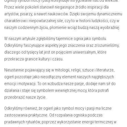
Ognisty symbol mocy⁤ i pasji kontynuuje intrygowanie nas od wieków.
Przez​ wiele pokoleń stanowił niegasnące źródło inspiracji dla
artystów, pisarzy, ⁤a nawet naukowców. Dzięki swojemu‌ dynamicznemu
charakterowi i niepowtarzalnej sile,⁤ czy to w​ historii ludzkości, czy w⁢
naszym codziennym życiu, płomienie wciąż budzą naszą wyobraźnię.
W naszym artykule zgłębiliśmy tajemnice ognia ‍jako symbolu.
Odkryliśmy fascynujące aspekty jego znaczenia⁢ oraz zrozumieliśmy,
dlaczego od tysięcy lat jest on pojęciem uniwersalnym, które
przekracza granice kultury i czasu.
Nieustannie pojawiający się w mitologii, religii, sztuce i literaturze,
ogień pozostaje jako nieodłączny element naszych najgłębszych‌
emocji i motywacji. To on wzbudza nasze pasje, dodaje nam‌ sił do
działania i staje się symbolem wewnętrznej mocy, która‌ potrafi⁣
przeobrazić nasze ‌życie.
Odkryliśmy również, że ogień jako symbol mocy i pasji ma liczne
zastosowania praktyczne. Od rozpalania ogniska podczas
pradawnych rytuałów, poprzez wykorzystanie energii termicznej ‍w