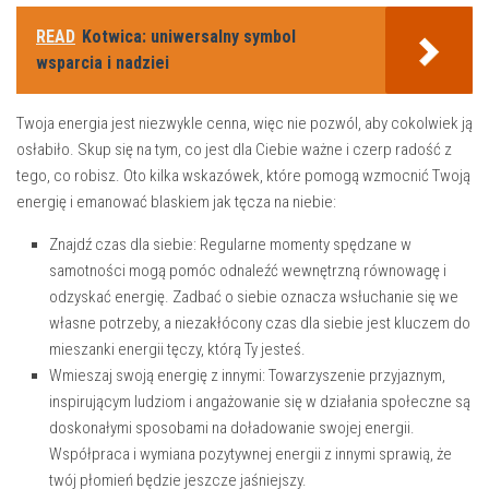
READ
Kotwica: uniwersalny symbol
wsparcia i nadziei
Twoja energia jest niezwykle cenna, więc nie pozwól, aby cokolwiek ją
osłabiło. Skup‍ się na tym, co jest‍ dla Ciebie‌ ważne i czerp radość z
tego, co‍ robisz. Oto kilka wskazówek, które pomogą wzmocnić Twoją
⁣energię i emanować blaskiem jak tęcza na niebie:
Znajdź czas dla siebie: Regularne momenty spędzane w
samotności⁤ mogą pomóc odnaleźć wewnętrzną równowagę i
odzyskać energię. Zadbać o ⁤siebie oznacza wsłuchanie się we
własne potrzeby, a niezakłócony czas dla siebie jest⁢ kluczem do
mieszanki energii tęczy, którą‍ Ty jesteś.
Wmieszaj swoją energię⁢ z innymi:‌ Towarzyszenie przyjaznym, ​
inspirującym ludziom i angażowanie się w działania społeczne są
doskonałymi sposobami na doładowanie swojej energii.
Współpraca i wymiana pozytywnej energii z innymi sprawią,​ że
twój płomień będzie jeszcze jaśniejszy.