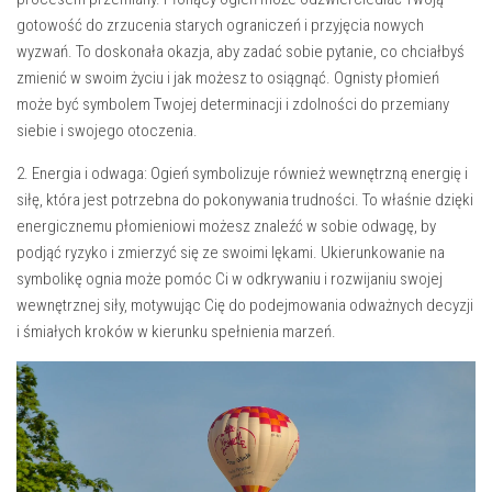
gotowość do zrzucenia starych ograniczeń i przyjęcia nowych
wyzwań. To doskonała okazja, aby⁢ zadać‍ sobie pytanie, co chciałbyś
zmienić w swoim życiu i jak możesz to osiągnąć.‍ Ognisty płomień
⁤może‌ być​ symbolem Twojej determinacji i zdolności do przemiany
siebie i swojego otoczenia.
2. Energia i odwaga:
Ogień symbolizuje również wewnętrzną energię i
siłę, która jest potrzebna do pokonywania trudności. To właśnie ‌dzięki​
energicznemu ‌płomieniowi możesz znaleźć w sobie odwagę, by⁣
podjąć⁤ ryzyko ⁣i zmierzyć⁤ się ze swoimi lękami. Ukierunkowanie na
symbolikę ognia może pomóc Ci w odkrywaniu i rozwijaniu swojej
wewnętrznej siły, motywując Cię⁢ do podejmowania odważnych decyzji
i śmiałych kroków ⁢w kierunku spełnienia marzeń.