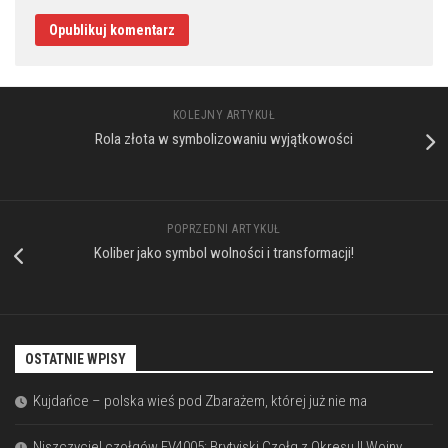
KOLEJNY ARTYKUŁ
Rola złota w symbolizowaniu wyjątkowości
POPRZEDNI ARTYKUŁ
Koliber jako symbol wolności i transformacji!
OSTATNIE WPISY
Kujdańce – polska wieś pod Zbarażem, której już nie ma
Niszczyciel czołgów FV4005: Brytyjski Czołg z Okresu II Wojny