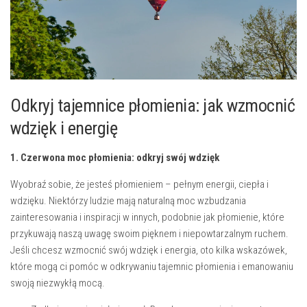
Odkryj tajemnice płomienia: jak ​wzmocnić
wdzięk ​i energię
1. Czerwona moc płomienia: odkryj swój wdzięk
Wyobraź sobie, że jesteś płomieniem – pełnym energii, ciepła i
wdzięku. ⁤Niektórzy ludzie mają naturalną moc‍ wzbudzania ​
zainteresowania i inspiracji w innych, podobnie jak płomienie, które
przykuwają naszą uwagę swoim pięknem i niepowtarzalnym ruchem.
Jeśli chcesz wzmocnić swój wdzięk i energia, oto kilka wskazówek,
które mogą ci pomóc w odkrywaniu tajemnic płomienia ​i emanowaniu
swoją niezwykłą mocą.