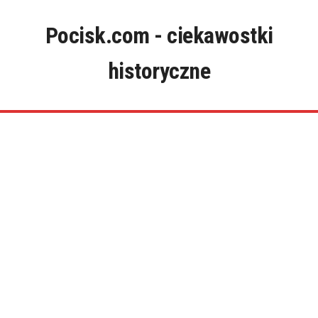
Skip
to
Pocisk.com - ciekawostki
content
historyczne