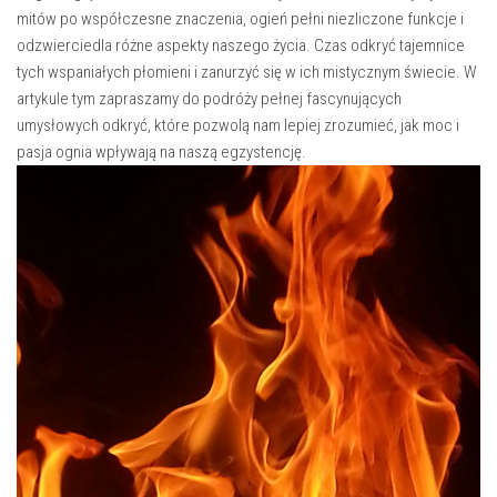
mitów po‍ współczesne znaczenia, ogień pełni niezliczone‍ funkcje i
⁤odzwierciedla różne aspekty naszego ‍życia. Czas odkryć tajemnice
tych wspaniałych płomieni i zanurzyć się ⁤w ich mistycznym świecie. W
artykule tym zapraszamy do podróży pełnej fascynujących
umysłowych odkryć, które pozwolą nam lepiej zrozumieć, jak moc i
pasja ognia wpływają na naszą ​egzystencję.