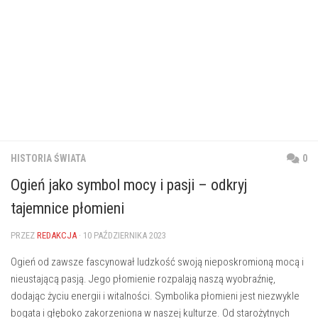
HISTORIA ŚWIATA
0
Ogień jako symbol mocy i pasji – odkryj
tajemnice płomieni
PRZEZ
REDAKCJA
· 10 PAŹDZIERNIKA 2023
Ogień od zawsze fascynował ‍ludzkość swoją nieposkromioną mocą i
nieustającą pasją. Jego płomienie rozpalają naszą⁣ wyobraźnię,
dodając życiu energii i ⁤witalności. ‌Symbolika⁢ płomieni jest‌ niezwykle
bogata i głęboko zakorzeniona w naszej​ kulturze. Od starożytnych