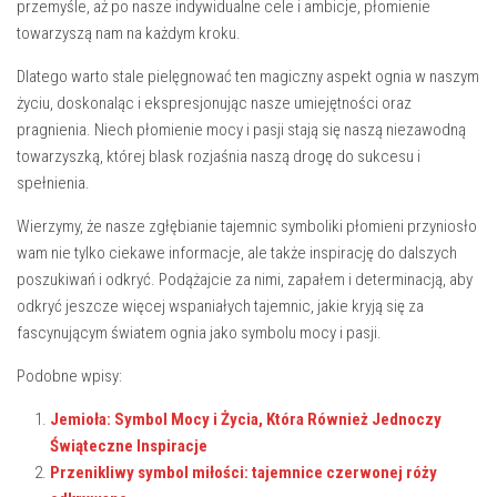
przemyśle, aż po nasze indywidualne cele​ i ambicje, płomienie
towarzyszą nam na każdym kroku.
Dlatego warto stale pielęgnować ten magiczny aspekt ⁢ognia w⁢ naszym⁤
życiu, doskonaląc i ekspresjonując nasze umiejętności oraz
pragnienia. Niech płomienie mocy i pasji stają‌ się naszą niezawodną
towarzyszką, której blask rozjaśnia naszą drogę do sukcesu ⁢i
spełnienia.
Wierzymy, że nasze zgłębianie tajemnic symboliki płomieni przyniosło
wam nie tylko ciekawe informacje, ale także inspirację do dalszych
poszukiwań i odkryć. Podążajcie za nimi, zapałem i determinacją, aby
odkryć jeszcze więcej wspaniałych tajemnic, ‍jakie​ kryją ⁢się za
fascynującym światem ognia jako symbolu mocy i pasji.
Podobne wpisy:
Jemioła: Symbol Mocy i Życia, Która Również Jednoczy
Świąteczne Inspiracje
Przenikliwy symbol miłości: tajemnice czerwonej róży