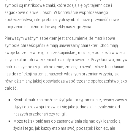
symboli są‍ matriksowe znaki, które⁤ zdają się być tajemnicze i‌
zagadkowe dla wielu osób. W kontekście współczesnego‍
społeczeństwa, interpretacja⁢ tych ⁣symboli może przynieść nowe
spojrzenie na różnorodne​ aspekty naszego życia.
Pierwszym ‌ważnym aspektem jest zrozumienie, że ‌matriksowe
symbole chrześcijańskie⁣ mają uniwersalny charakter. Choć ⁢mają
swoje korzenie w religii chrześcijańskiej, można je odnaleźć w wielu
innych ‌kulturach i wierzeniach na​ całym świecie. Przykładowo, motyw
matriksa symbolizuje odrodzenie, zmianę i rozwój. Może to skłaniać⁢
nas do refleksji na temat naszych własnych przemian w życiu, jak
⁤również zmiany, jakiej doświadcza współczesne społeczeństwo jako
całość.
Symbol matriksa może służyć‍ jako przypomnienie, byśmy zawsze
dążyli do rozwoju i rozwijali się jako jednostki, niezależnie od
naszych przekonań czy religii.
Może też skłonić nas do zastanowienia ‍się nad cyklicznością
życia i ⁤tego, jak każdy etap​ ma swój początek i koniec, ale