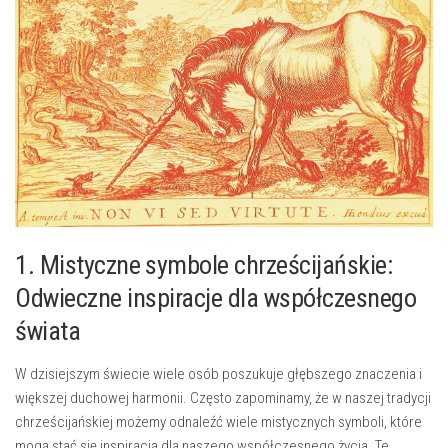
1. Mistyczne⁤ symbole chrześcijańskie:
Odwieczne inspiracje‍ dla współczesnego⁢
świata
W dzisiejszym​ świecie wiele osób poszukuje głębszego znaczenia⁤ i
większej duchowej harmonii. Często zapominamy, że w⁤ naszej tradycji
chrześcijańskiej możemy odnaleźć wiele mistycznych symboli, które
mogą stać się inspiracją‌ dla ⁤naszego współczesnego życia. Te