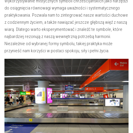
Wykorzystywanie mistycznych symboli chrześcijańskich jako narzędzi⁤
do osiągnięcia równowagi wymaga uważności i ⁤systematycznego
praktykowania. Pozwala nam to ‍zintegrować nasze wartości duchowe
⁣z codziennym⁢ życiem, a ‍także nawiązać jeszcze głębszą więź z naszą
wiarą.‍ Dlatego warto eksperymentować​ i znaleźć te symbole, które
najbardziej⁤ rezonują z ⁣naszą ‌wewnętrzną potrzebą harmonii.
Niezależnie od wybranej formy symbolu,⁤ takiej praktyka może
przynieść nam korzyści w postaci spokoju, siły i ⁢pełni życia.