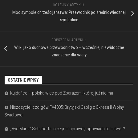
KOLEJNY ARTYKUŁ
Moc symbole chrześcijaństwa: Przewodnik po średniowiecznej
symbolice
POPRZEDNI ARTYKUŁ
Wilki jako duchowe przewodnictwo – wcześniej niewidoczne
znaczenie dla wiary
OSTATNIE WPISY
Kujdańce – polska wieś pod Zbarażem, której już nie ma
Niszczyciel czołgów FV4005: Brytyjski Czołg z Okresu II Wojny
Światowej
„Ave Maria” Schuberta: o czym naprawdę opowiada ten utwór?