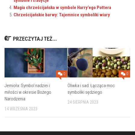
symbole i tradycje
Magia chrześcijańska w symbole Harry’ego Pottera
Chrześcijańskie barwy: Tajemnice symboliki wiary
PRZECZYTAJ TEŻ...
0
0
Jemioła: Symbol nadziei i
Oliwka i sad: Łącząca moc
miłości w okresie Bożego
symboliki sędziego
Narodzenia
24 SIERPNIA 2023
14 WRZEŚNIA 2023