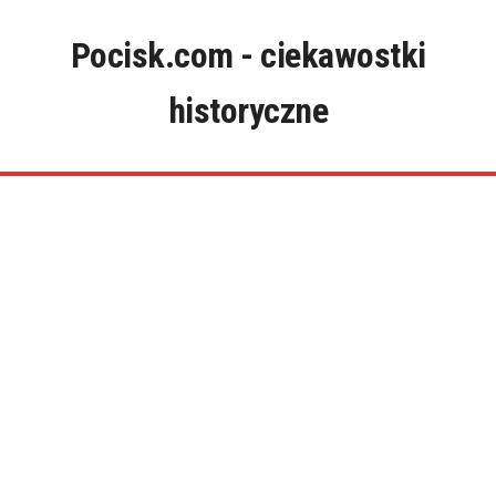
Skip
to
Pocisk.com - ciekawostki
content
historyczne