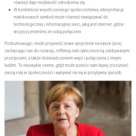
również daje możliwość odrodzenia się.
W kontekście współczesnego ⁤społeczeństwa, ⁤interpretacja
matriksowych symboli może również nawiązywać do
technologicznej i informacyjnej sieci, jaką jest internet,‌ gdzie
wszyscy jesteśmy⁤ ze ⁢sobą ‍połączeni.
Podsumowując, ‌może ​przynieść nowe spojrzenie na‍ nasze‍ życie,
‍zachęcając nas⁢ do rozwoju, refleksji‍ nad cyklicznością‌ zdobywanymi‌
przeżyciami, a ‍także doświadczeniem ⁤więzi i połączenia z ​innymi
ludźmi. To niezwykle cenne, gdyż może pomóc nam‍ lepiej ⁣zrozumieć
naszą ‌rolę w społeczności i wpływać​ na nią‍ w​ pozytywny sposób.