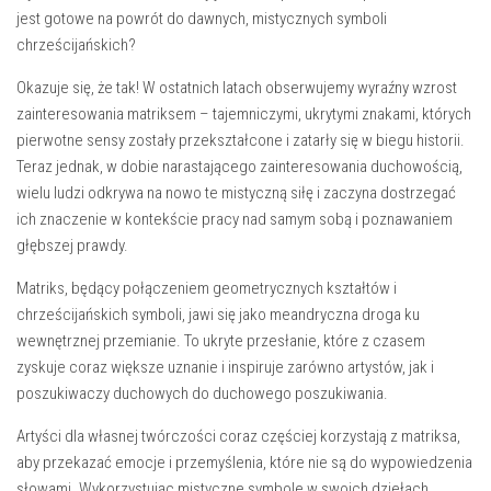
‍jest gotowe ⁣na powrót do dawnych, mistycznych symboli
chrześcijańskich?
Okazuje ⁤się, że tak! W ostatnich latach obserwujemy‌ wyraźny wzrost
zainteresowania ‌matriksem – ⁣tajemniczymi, ukrytymi znakami, których
pierwotne sensy zostały przekształcone i zatarły się w biegu historii.
Teraz jednak, w ‍dobie narastającego zainteresowania duchowością,‌
wielu ludzi odkrywa na nowo te mistyczną siłę i zaczyna dostrzegać
ich znaczenie w ​kontekście pracy nad samym sobą i poznawaniem
głębszej prawdy.
Matriks, będący połączeniem⁤ geometrycznych kształtów i
chrześcijańskich symboli, ⁣jawi się jako ⁤meandryczna droga ku
wewnętrznej przemianie. To ukryte przesłanie, które z czasem
zyskuje coraz większe uznanie i ⁤inspiruje zarówno artystów, jak⁢ i
poszukiwaczy duchowych do duchowego poszukiwania.
Artyści dla własnej twórczości coraz częściej korzystają ⁤z⁤ matriksa,⁣
aby przekazać emocje i przemyślenia, które nie są do ⁢wypowiedzenia
słowami. Wykorzystując mistyczne symbole w swoich dziełach,