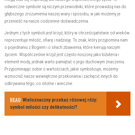
odwieczne symbole są ‌niczym ⁣przewodniki, które prowadzą nas do
głębszego zrozumienia naszej ‍wiary i sposobu, w jaki ‌możemy je
‌przenieść na nasze codzienne doświadczenia.
Jednym z tych symboli jest‍ krzyż,‌ który w chrześcijaństwie od wieków
reprezentuje miłość, ofiarę i⁢ nadzieję. To znak, ‌który przypomina ⁢nam⁣
o pojednaniu ⁢z Bogiem i o siłach zbawienia, które kierują naszym⁣
życiem. Współcześnie krzyż jest często noszony jako ​biżuteria i​
element mody, jednak warto pamiętać o jego duchowym znaczeniu.
Przypominając sobie o wartościach,⁢ jakie symbolizuje, możemy
wzmocnić nasze wewnętrzne przekonania i ‍zachęcić innych ‍do
odkrywania tego, co istotne ​i wieczne.
READ
Wieloznaczny przekaz różowej róży:
symbol miłości czy delikatności?