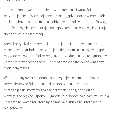
Podsumowanie
,‍ przynosząc nowe spojrzenie na wieczne​ nauki i wartości
chrześcijaństwa. ⁢W dzisiejszych czasach,⁣ gdzie coraz ⁣więcej osób
szuka głębszego ⁤zrozumienia ⁢siebie i swojej roli w społeczeństwie,
starożytne symbole nabierają nowego znaczenia i stają się ⁣inspiracją‍
do‌ osobistej⁣ transformacji.
Artykuł ​przybliżył ‌nam ⁤cenne i ​poruszające historie związane z
mistycznymi symbolami chrześcijańskimi, takimi jak ⁢krzyż, ‍ryba, gołąb
czy wieczna świeca. Odkryliśmy, jakie przesłanie niosą te symbole ⁤w
kontekście współczesności i jak możemy je⁢ zastosować w naszym
codziennym życiu.
Współczesny świat niejednokrotnie​ wydaje się nam chaotyczny ‌i
⁢pełen niepewności. Jednak‍ dzięki spojrzeniu na matriks
chrześcijański, możemy znaleźć harmonię i sens, odnajdując
wewnętrzne​ piękno i‍ spokój. Symbole ‍te przypominają nam, ‌że istnieją
uniwersalne ‍wartości, które łączą nas jako ludzkość i ⁣które⁤ warto⁤
pielęgnować.