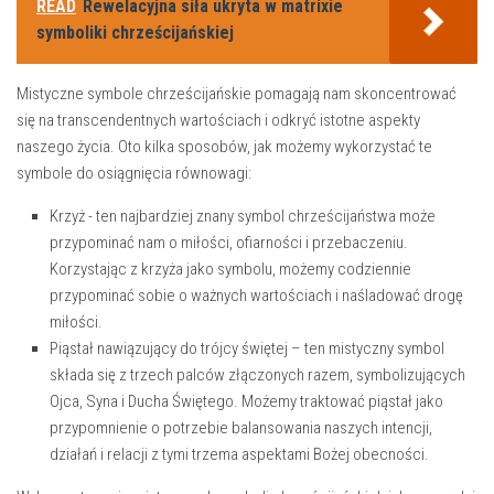
READ
Rewelacyjna siła ukryta w matrixie
symboliki chrześcijańskiej
Mistyczne symbole ⁤chrześcijańskie⁤ pomagają nam skoncentrować
się na transcendentnych wartościach i odkryć istotne ‍aspekty
⁤naszego życia. ⁣Oto ⁢kilka sposobów, jak możemy wykorzystać te
symbole do osiągnięcia równowagi:
Krzyż
-⁤ ten najbardziej znany symbol ⁢chrześcijaństwa ‍może
przypominać nam ‌o miłości, ofiarności i ⁢przebaczeniu.
Korzystając z krzyża jako symbolu, możemy codziennie
przypominać⁢ sobie o ważnych wartościach i naśladować drogę
miłości.
Piąstał nawiązujący do trójcy świętej
– ten mistyczny⁤ symbol
składa się z trzech palców złączonych ⁤razem, symbolizujących ​
Ojca, Syna i Ducha‍ Świętego. Możemy traktować piąstał⁣ jako
przypomnienie‌ o potrzebie balansowania naszych intencji,
działań i relacji ​z tymi ⁣trzema aspektami Bożej obecności.