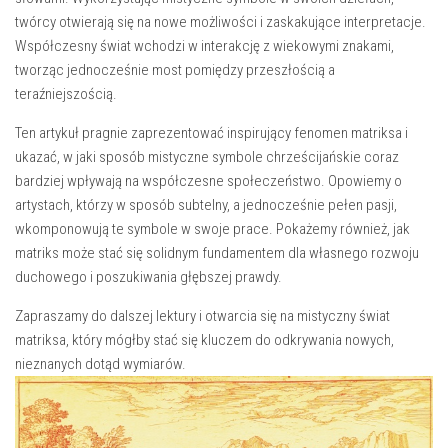
twórcy otwierają się na nowe‌ możliwości i zaskakujące interpretacje.
Współczesny ⁣świat wchodzi w interakcję z wiekowymi znakami,
tworząc jednocześnie ⁤most pomiędzy przeszłością a
teraźniejszością.
Ten⁣ artykuł pragnie zaprezentować inspirujący ‍fenomen matriksa i ​
ukazać, w jaki sposób mistyczne symbole chrześcijańskie⁣ coraz‍
bardziej wpływają na‍ współczesne społeczeństwo. ⁢Opowiemy​ o
artystach, ⁤którzy w sposób subtelny, a jednocześnie pełen ‍pasji,
wkomponowują te symbole w swoje prace. Pokażemy również, jak
matriks może⁣ stać się solidnym fundamentem dla własnego⁣ rozwoju
duchowego i ‌poszukiwania głębszej prawdy.
Zapraszamy do dalszej lektury i otwarcia się‍ na mistyczny świat​
matriksa, który mógłby⁣ stać się⁣ kluczem do odkrywania⁢ nowych,⁣
nieznanych dotąd wymiarów.