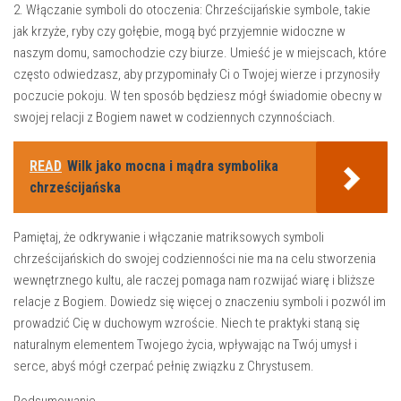
2. Włączanie symboli do⁤ otoczenia: Chrześcijańskie symbole, takie
jak krzyże, ryby czy gołębie, mogą ⁤być przyjemnie​ widoczne w
‌naszym domu, samochodzie czy biurze. Umieść je w miejscach, które
często odwiedzasz, aby⁢ przypominały Ci o Twojej wierze i przynosiły
poczucie ‌pokoju. W ten sposób ‌będziesz mógł świadomie obecny w
swojej relacji z Bogiem nawet w codziennych czynnościach.
READ
Wilk jako mocna i mądra symbolika
chrześcijańska
Pamiętaj, ​że ​odkrywanie i włączanie matriksowych symboli
chrześcijańskich do swojej codzienności ⁢nie ma na celu stworzenia
wewnętrznego kultu, ale raczej pomaga⁤ nam rozwijać wiarę i bliższe
relacje z Bogiem. Dowiedz​ się więcej o znaczeniu symboli i pozwól im
prowadzić Cię w duchowym wzroście. Niech te⁢ praktyki staną się
⁢naturalnym elementem Twojego życia, wpływając ⁤na Twój umysł⁢ i
serce,⁢ abyś mógł czerpać pełnię‍ związku z Chrystusem.