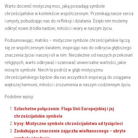
Warto docenić mistyczną ⁢moc, jaką⁤ posiadają⁣ symbole
chrześcijańskie w kontekście współczesnym. ‍Przenikają ⁣nasze serca
i umysły, pobudzając ⁢nas do refleksji i działania. Dzięki nim możemy
odkryć nowe ⁣źródła nadziei, miłości ‍i wiary w naszym życiu.
Podsumowując, matriks⁤ – mistyczne‍ symbole chrześcijańskie łączą
się ze współczesnym światem, ​inspirując nas ‌do odkrycia głębszego
znaczenia życia i naszej⁢ roli w nim. Niezależnie ‌od naszych przekonań
religijnych, warto odkrywać i szanować uniwersalne wartości, jakie
niosą ⁣te symbole. Niech ta‌ podróż w ​głąb‌ mistycyzmu
chrześcijańskiego będzie dla nas wszystkich inspiracją ​do‍ osiągania
‌większej harmonii, miłości i zrozumienia⁣ w ‍naszym codziennym życiu.
Podobne wpisy:
Szlachetne połączenie: Flaga Unii Europejskiej i jej
chrześcijańskie symbole
Irysy: Mistyczne symbole chrześcijaństwa od tysiącleci
Zaskakujące znaczenie zajączka wielkanocnego – ukryte