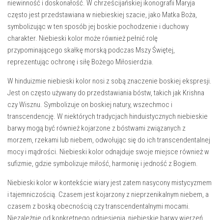
niewinność i doskonałość. W chrześcijańskiej ‍ikonografii Maryja
często jest przedstawiana w niebieskiej szacie, jako Matka Boża,
symbolizując w ten sposób jej boskie pochodzenie i duchowy
charakter.⁣ Niebieski kolor może również pełnić ⁣rolę
przypominającego skałkę​ morską podczas Mszy ‍Świętej,​
reprezentując ochronę i siłę Bożego Miłosierdzia.
W hinduizmie niebieski kolor nosi z sobą znaczenie boskiej ekspresji.
Jest on często używany do przedstawiania bóstw, takich jak Krishna
czy Wisznu. Symbolizuje​ on boskiej natury, wszechmoc ‍i
transcendencję. W niektórych tradycjach hinduistycznych niebieskie
barwy mogą być⁢ również kojarzone z‌ bóstwami związanych z
morzem, rzekami lub niebem, odwołując się do ich transcendentalnej
mocy i mądrości. Niebieski kolor odnajduje swoje miejsce również w‌
sufizmie, gdzie symbolizuje miłość, harmonię i jedność z ‍Bogiem.
Niebieski kolor ⁤w kontekście wiary jest zatem nasycony mistycyzmem
i tajemniczością. Czasem ​jest kojarzony z nieprzenikalnym niebem, a
czasem z boską obecnością czy transcendentalnymi mocami.
Niezależnie od konkretnego odniesienia, niebieskie barwy wierzeń