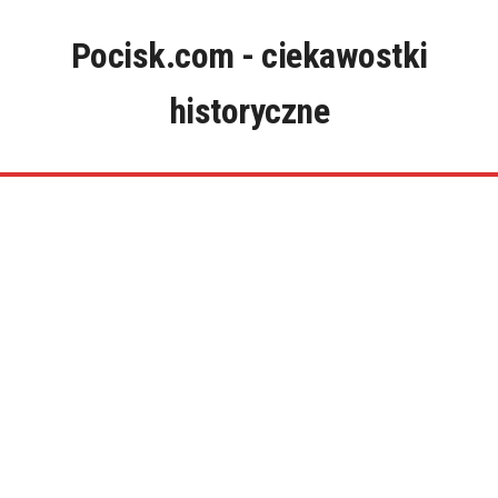
Skip
to
Pocisk.com - ciekawostki
content
historyczne