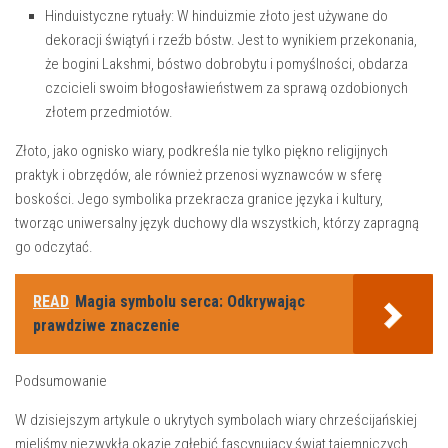
Hinduistyczne ​rytuały
: W hinduizmie złoto jest używane do
dekoracji świątyń i rzeźb bóstw. Jest to wynikiem przekonania, ​
że bogini Lakshmi, bóstwo dobrobytu i pomyślności, obdarza
czcicieli swoim błogosławieństwem za⁤ sprawą ozdobionych
złotem przedmiotów.
Złoto, jako ognisko wiary, podkreśla nie tylko piękno religijnych
praktyk i obrzędów, ale również przenosi wyznawców w sferę
boskości. Jego symbolika przekracza granice języka i kultury,
tworząc⁤ uniwersalny⁤ język duchowy dla⁣ wszystkich, którzy zapragną
go odczytać.
READ
Magia symbolu serca: Odkrywając
prawdziwe znaczenie
Podsumowanie
W dzisiejszym artykule o ukrytych symbolach wiary chrześcijańskiej
mieliśmy niezwykłą okazję zgłębić fascynujący świat tajemniczych