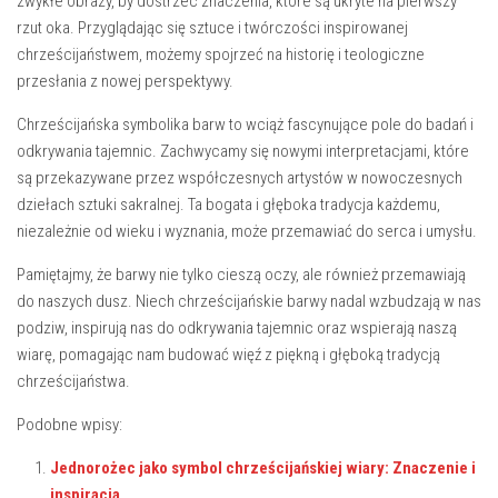
zwykłe obrazy, by ‍dostrzec znaczenia, które są ukryte ⁢na pierwszy
rzut oka. Przyglądając się sztuce i twórczości inspirowanej
chrześcijaństwem, możemy spojrzeć na historię i teologiczne
przesłania z nowej perspektywy.
Chrześcijańska symbolika barw to wciąż fascynujące pole​ do badań ⁣i
odkrywania ⁢tajemnic. Zachwycamy się nowymi interpretacjami, które
są przekazywane przez współczesnych artystów‌ w ‌nowoczesnych
dziełach sztuki sakralnej.⁣ Ta bogata i głęboka tradycja każdemu,
niezależnie od wieku i wyznania, ⁤może przemawiać do serca i umysłu.
Pamiętajmy,‌ że barwy nie tylko cieszą oczy, ale również ⁤przemawiają
do naszych dusz. ‍Niech chrześcijańskie barwy nadal wzbudzają w ‍nas
podziw, inspirują nas do odkrywania tajemnic oraz wspierają⁤ naszą
wiarę, pomagając nam budować więź​ z piękną i głęboką tradycją
chrześcijaństwa. ⁤
Podobne wpisy:
Jednorożec jako symbol chrześcijańskiej wiary: Znaczenie i
inspiracja