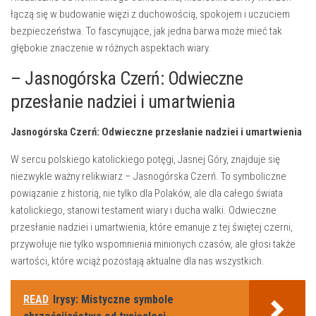
łączą się w budowanie więzi z duchowością,⁣ spokojem i uczuciem
bezpieczeństwa. To fascynujące, jak jedna ⁤barwa może mieć ‌tak
głębokie ‍znaczenie w różnych aspektach wiary.
– Jasnogórska Czerń: Odwieczne
przesłanie nadziei ‍i umartwienia
Jasnogórska Czerń: Odwieczne przesłanie ​nadziei i umartwienia
W sercu polskiego katolickiego potęgi, Jasnej Góry, znajduje się
niezwykle ważny relikwiarz – Jasnogórska Czerń. To symboliczne
⁢powiązanie z historią, nie⁤ tylko dla Polaków, ale dla całego świata
katolickiego, ⁢stanowi testament wiary i ducha walki. Odwieczne
przesłanie nadziei‍ i umartwienia, które emanuje z ​tej świętej⁤ czerni,
przywołuje ⁣nie‌ tylko⁢ wspomnienia minionych ‌czasów, ale głosi także
wartości, które wciąż pozostają aktualne dla ‌nas wszystkich.
READ
Irysy: Mistyczne symbole