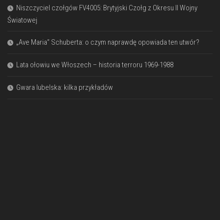
Niszczyciel czołgów FV4005: Brytyjski Czołg z Okresu II Wojny
Światowej
„Ave Maria” Schuberta: o czym naprawdę opowiada ten utwór?
Lata ołowiu we Włoszech – historia terroru 1969-1988
Gwara lubelska: kilka przykładów