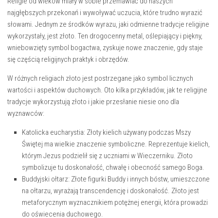
Religie od wieków miały w sobie‌ przemawiać do naszych
najgłębszych przekonań i wywoływać uczucia, które trudno wyrazić
słowami. Jednym ze środków wyrazu, jaki odmienne tradycje religijne
wykorzystały,‍ jest złoto. Ten drogocenny metal, oślepiający i piękny,
wniebowzięty symbol bogactwa, zyskuje nowe znaczenie, gdy staje
się częścią religijnych praktyk i obrzędów.
W różnych religiach złoto jest​ postrzegane jako symbol licznych
wartości i aspektów duchowych. Oto kilka przykładów, jak te religijne
tradycje wykorzystują złoto i jakie ⁤przesłanie niesie ono dla
wyznawców:
Katolicka eucharystia
: Złoty kielich używany podczas Mszy
Świętej⁢ ma wielkie znaczenie symboliczne. Reprezentuje kielich,
którym Jezus podzielił⁢ się z uczniami w Wieczerniku. Złoto
⁤symbolizuje tu doskonałość, chwałę ‌i obecność samego Boga.
Buddyjski ołtarz
: Złote figurki Buddy i innych bóstw, umieszczone
na ołtarzu, wyrażają transcendencję i doskonałość. Złoto jest
metaforycznym wyznacznikiem potężnej energii, która prowadzi
do oświecenia duchowego.