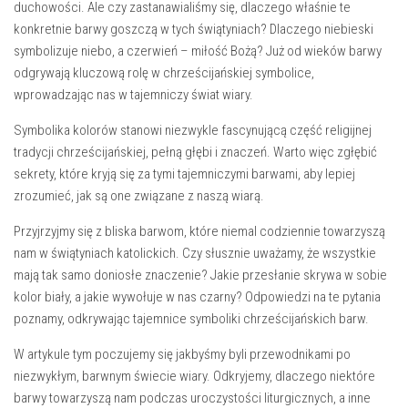
duchowości. Ale czy zastanawialiśmy się,⁢ dlaczego właśnie te ​
konkretnie barwy goszczą w tych świątyniach? Dlaczego niebieski⁤
symbolizuje ⁢niebo, a czerwień – miłość Bożą? Już od wieków barwy
odgrywają​ kluczową rolę w chrześcijańskiej symbolice,
wprowadzając nas ⁢w tajemniczy świat wiary.
Symbolika kolorów stanowi niezwykle fascynującą część​ religijnej
tradycji chrześcijańskiej, pełną głębi i znaczeń. ⁤Warto więc zgłębić
sekrety,​ które kryją się za tymi⁤ tajemniczymi barwami, aby lepiej
‍zrozumieć, jak są one związane z naszą wiarą.
Przyjrzyjmy się z bliska barwom, które niemal codziennie towarzyszą
nam w świątyniach katolickich.⁤ Czy słusznie uważamy, że wszystkie
mają tak samo doniosłe znaczenie? Jakie przesłanie skrywa w sobie
kolor biały, a jakie⁢ wywołuje w nas​ czarny? Odpowiedzi na te pytania
poznamy, ⁣odkrywając tajemnice symboliki chrześcijańskich barw.
W artykule tym poczujemy się jakbyśmy byli przewodnikami po
niezwykłym, barwnym świecie wiary.⁣ Odkryjemy, dlaczego niektóre
barwy towarzyszą nam podczas uroczystości ⁣liturgicznych, a inne