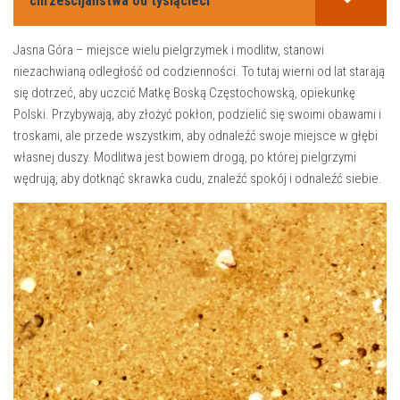
chrześcijaństwa od tysiącleci
Jasna Góra – miejsce wielu pielgrzymek i modlitw, ⁢stanowi
niezachwianą ‍odległość od codzienności. To tutaj wierni od lat starają
się dotrzeć, aby uczcić Matkę‍ Boską Częstochowską, opiekunkę
Polski. Przybywają, aby złożyć pokłon, podzielić się swoimi⁤ obawami i
troskami, ale przede‍ wszystkim, aby odnaleźć‍ swoje miejsce w głębi
własnej duszy. Modlitwa jest bowiem drogą, po⁢ której pielgrzymi
wędrują, aby dotknąć skrawka cudu, znaleźć spokój i odnaleźć siebie.