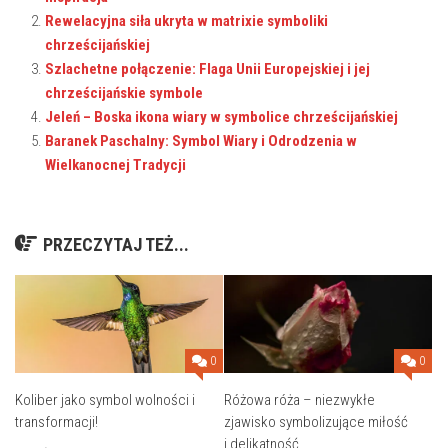
Rewelacyjna siła ukryta w matrixie symboliki
chrześcijańskiej
Szlachetne połączenie: Flaga Unii Europejskiej i jej
chrześcijańskie symbole
Jeleń – Boska ikona wiary w symbolice chrześcijańskiej
Baranek Paschalny: Symbol Wiary i Odrodzenia w
Wielkanocnej Tradycji
PRZECZYTAJ TEŻ...
0
0
Koliber jako symbol wolności i
Różowa róża – niezwykłe
transformacji!
zjawisko symbolizujące miłość
i delikatność