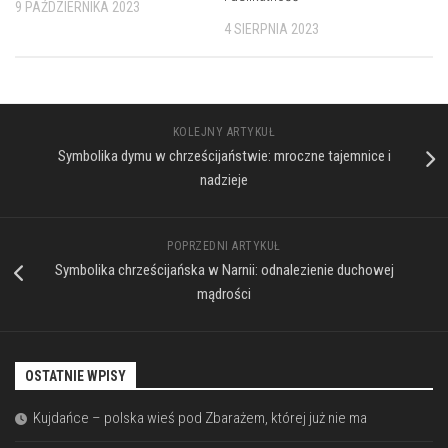
9 PAŹDZIERNIKA 2023
4 SIERPNIA 2023
KOLEJNY ARTYKUŁ
Symbolika dymu w chrześcijaństwie: mroczne tajemnice i
nadzieje
POPRZEDNI ARTYKUŁ
Symbolika chrześcijańska w Narnii: odnalezienie duchowej
mądrości
OSTATNIE WPISY
Kujdańce – polska wieś pod Zbarażem, której już nie ma