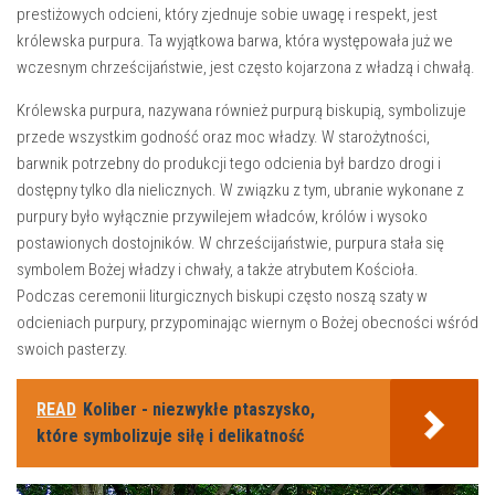
prestiżowych odcieni, który zjednuje sobie uwagę i respekt, jest
królewska purpura. Ta wyjątkowa barwa, ⁢która występowała już we
wczesnym chrześcijaństwie, jest często kojarzona⁤ z władzą‍ i chwałą.
Królewska purpura, nazywana również purpurą biskupią, symbolizuje
przede wszystkim ⁢godność⁣ oraz moc władzy. W starożytności,
barwnik potrzebny do produkcji tego ⁣odcienia⁢ był bardzo drogi i
dostępny tylko​ dla nielicznych.‍ W związku z tym, ubranie wykonane z
purpury było wyłącznie przywilejem władców, królów i wysoko
postawionych dostojników. W chrześcijaństwie, purpura stała ​się
symbolem Bożej władzy i chwały, a także atrybutem Kościoła.‍
Podczas ceremonii liturgicznych biskupi często noszą szaty w
odcieniach purpury, przypominając wiernym o Bożej obecności wśród
swoich pasterzy.
READ
Koliber - niezwykłe ptaszysko,
które symbolizuje siłę i delikatność