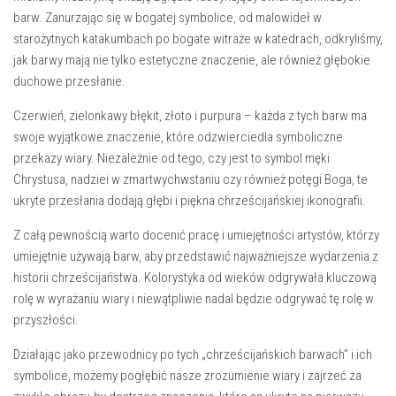
barw. Zanurzając się w bogatej symbolice, od malowideł w
starożytnych katakumbach po bogate⁣ witraże w katedrach, odkryliśmy,
jak barwy mają nie tylko estetyczne znaczenie, ale również głębokie
duchowe przesłanie.
Czerwień, zielonkawy błękit, złoto i purpura – każda z tych barw ma
swoje wyjątkowe znaczenie, które odzwierciedla symboliczne
przekazy wiary. Niezależnie od tego, czy jest to‍ symbol męki
Chrystusa, nadziei‍ w zmartwychwstaniu czy ‌również‌ potęgi Boga, te
ukryte przesłania⁣ dodają głębi ​i piękna chrześcijańskiej ikonografii.
Z całą pewnością warto docenić pracę i umiejętności artystów, którzy
umiejętnie używają ⁤barw, aby przedstawić najważniejsze wydarzenia z
historii ⁤chrześcijaństwa. Kolorystyka ⁣od wieków ​odgrywała kluczową
rolę w wyrażaniu ​wiary i niewątpliwie nadal będzie odgrywać tę rolę w
przyszłości.
Działając jako przewodnicy po tych „chrześcijańskich barwach” i ich
symbolice,⁤ możemy pogłębić nasze zrozumienie wiary i zajrzeć za⁤