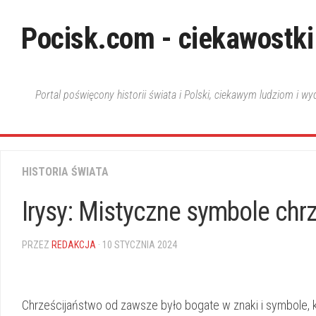
Skip
to
Pocisk.com - ciekawostki
content
Portal poświęcony historii świata i Polski, ciekawym ludziom i w
HISTORIA ŚWIATA
Irysy: Mistyczne symbole chrz
PRZEZ
REDAKCJA
· 10 STYCZNIA 2024
Chrześcijaństwo⁢ od ‍zawsze‍ było⁤ bogate w⁤ znaki​ i symbole