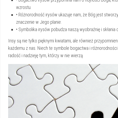
wzrostu.
• Różnorodność irysów ukazuje nam, że Bóg jest stworzył
znaczenie w Jego planie.
• Symbolika ⁤irysów⁣ pobudza naszą wyobraźnię i skłania do⁤
Irisy są nie tylko‍ pięknymi kwiatami, ale również⁣ przypomnie
każdemu z nas. Niech te⁤ symbole⁣ bogactwa i różnorodności 
radość i nadzieję tym, którzy w nie wierzą.