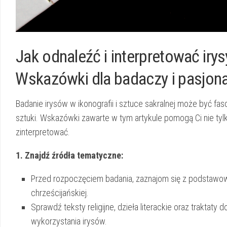
Jak odnaleźć⁤ i interpretować ⁤irys
⁢Wskazówki⁣ dla⁢ badaczy i ⁤pasjo
Badanie irysów w ikonografii i sztuce‌ sakralnej może ‌być fa
sztuki. Wskazówki‍ zawarte ⁣w tym artykule pomogą Ci nie tylko
zinterpretować.
1. Znajdź źródła tematyczne:
Przed rozpoczęciem badania, zaznajom się⁤ z podstawowym
chrześcijańskiej.
Sprawdź teksty religijne, dzieła literackie oraz traktat
⁣wykorzystania irysów.