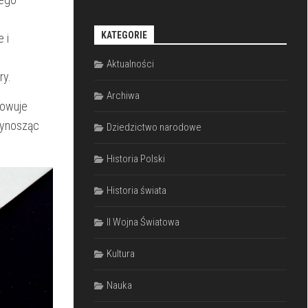
KATEGORIE
 i
Aktualności
ry.
Archiwa
rowuje
rzynosząc
Dziedzictwo narodowe
Historia Polski
Historia świata
II Wojna Światowa
Kultura
Nauka