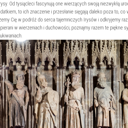
ą Irysy. Od tysiącleci ⁣fascynują one wierzących ‍swoją niezwykłą urod
tkiem, to ich znaczenie i przesłanie sięgają daleko poza to, co 
ierzemy Cię w podróż do serca ​tajemniczych Irysów i odkryjemy​ ra
⁣wspierani w wierzeniach i duchowości, poznajmy⁢ razem te piękne s
ukiwaniach.