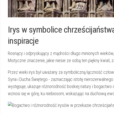
Irys w symbolice chrześcijaństwa o
inspiracje
Rosnący i ⁢odpryskujący z ​mądrości długo ⁣minionych​ wieków
Mistyczne znaczenie, jakie niesie ze sobą ten piękny‍ kwiat, z
Przez wieki irys był⁤ uważany za symboliczną ⁢łączność ⁢człowi
Syna i Ducha⁢ Świętego ​- zaznaczając ⁢istotę nierozerwalnego
występuje, ukazuje różnorodność ⁢boskiej ⁤natury i bogactwo
wznosi się w górę, ku niebiosom, wskazując ⁢na duchową‍ ewolu