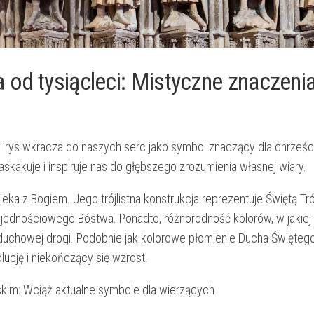
d ⁢tysiącleci: Mistyczne znaczenia‍ i
, irys wkracza do ‌naszych serc jako symbol⁢ znaczący dla chrześc
askakuje i inspiruje nas⁢ do głębszego zrozumienia ‍własnej ‍wiary.
eka‍ z Bogiem.‌ Jego trójlistna konstrukcja reprezentuje⁢ Świętą Tró
 ⁤jednościowego ‍Bóstwa.‍ Ponadto, różnorodność kolorów, w jakiej i
 duchowej drogi. Podobnie jak kolorowe płomienie Ducha Świętego,
cję i⁢ niekończący⁢ się wzrost.