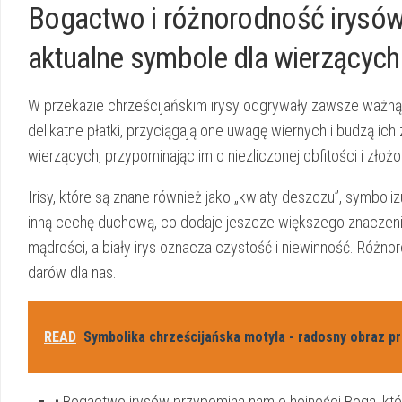
Bogactwo ⁢i różnorodność irysów 
aktualne symbole dla ⁢wierzących
W ‌przekazie ‍chrześcijańskim irysy odgrywały zawsze ważną
delikatne płatki, przyciągają one uwagę⁣ wiernych i budzą ich
wierzących, przypominając⁢ im o niezliczonej​ obfitości i zło
Irisy, które są⁢ znane⁣ również jako​ „kwiaty deszczu”,​ symboli
inną cechę ‌duchową, co dodaje jeszcze‌ większego znaczeni
mądrości, a biały irys oznacza czystość i niewinność. Różn
darów dla ⁤nas.
READ
Symbolika chrześcijańska motyla - radosny obraz p
• Bogactwo irysów‌ przypomina nam o hojności Boga, ⁤