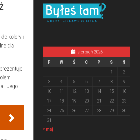
ż
łe kolory i
lne dla
sierpień 2026
P
W
Ś
C
P
S
N
eprezentuje‍
1
2
bolem
3
4
5
6
7
8
9
a ‍i Jego
10
11
12
13
14
15
16
17
18
19
20
21
22
23
24
25
26
27
28
29
30
31
« maj
wego