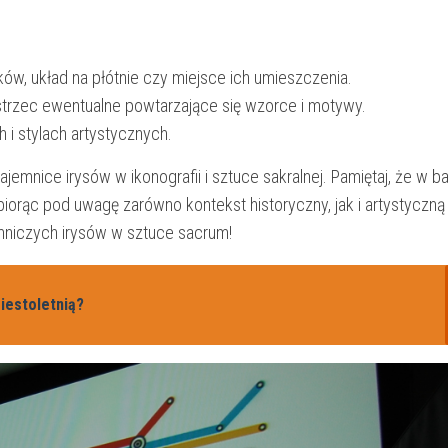
łatków, układ na płótnie czy miejsce‍ ich umieszczenia.
strzec ewentualne powtarzające ​się⁤ wzorce i motywy.
h i stylach artystycznych.
emnice irysów⁣ w ikonografii⁢ i sztuce sakralnej. Pamiętaj,⁤ że⁢ w ba
 biorąc ⁢pod uwagę zarówno ⁢kontekst historyczny, jak i artystyczną
niczych⁣ irysów w sztuce ‍sacrum!
iestoletnią?