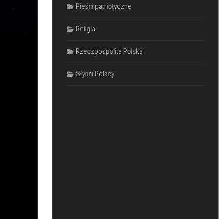
Pieśni patriotyczne
Religia
Rzeczpospolita Polska
Słynni Polacy