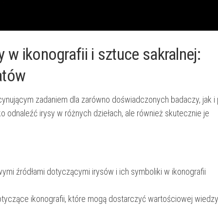
y w ikonografii i​ sztuce sakralnej:
natów
scynującym ⁢zadaniem⁣ dla zarówno ⁤doświadczonych​ badaczy, ⁣jak i
 odnaleźć irysy‍ w różnych dziełach, ale⁤ również ‌skutecznie je
i ‌źródłami dotyczącymi irysów i ich symboliki w ikonografii​
y dotyczące ikonografii, które mogą dostarczyć wartościowej wiedz