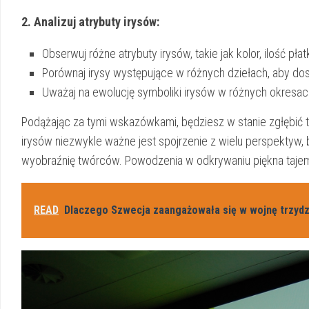
2. Analizuj atrybuty irysów:
Obserwuj różne atrybuty irysów, takie jak⁣ kolor, ⁣ilość ⁤p
Porównaj irysy⁤ występujące w‌ różnych dziełach, aby do
Uważaj ​na⁢ ewolucję⁢ symboliki irysów⁣ w różnych okresac
Podążając za⁤ tymi ‍wskazówkami, będziesz​ w stanie zgłębić ‍taj
irysów niezwykle ⁤ważne jest⁤ spojrzenie z ⁤wielu perspektyw,
wyobraźnię ​twórców. Powodzenia w odkrywaniu‌ piękna ​tajem
READ
Dlaczego Szwecja zaangażowała się w wojnę trzydz