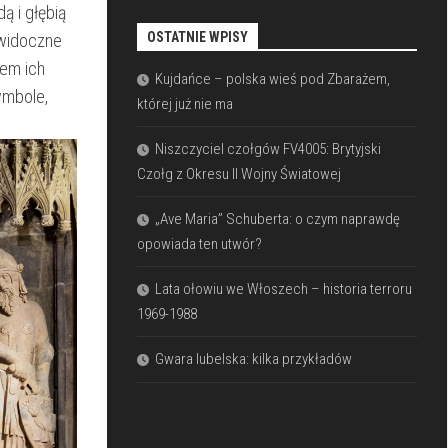
ą⁢ i głębią
OSTATNIE WPISY
‌widoczne
zem ich
Kujdańce – polska wieś pod Zbarażem,
ymbole,
której już nie ma
Niszczyciel czołgów FV4005: Brytyjski
Czołg z Okresu II Wojny Światowej
„Ave Maria” Schuberta: o czym naprawdę
opowiada ten utwór?
Lata ołowiu we Włoszech – historia terroru
1969-1988
Gwara lubelska: kilka przykładów