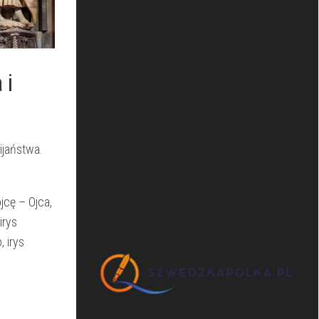
 ​
ijaństwa.
jcę – Ojca,
rys⁤
 irys