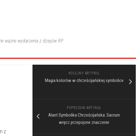
nne ważne wydarzenia z dziejów RP.
KOLEJNY ARTYKUŁ
Magia kolorów w chrześcijańskiej symbolice
POPRZEDNI ARTYKUŁ
Alant Symbolika Chrześcijańska: Sacrum
wręcz przepojone znaczenie
 z⁣