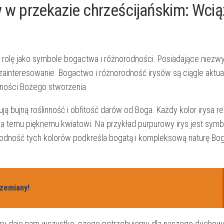
⁣w przekazie chrześcijańskim: ⁢Wcią
 rolę jako symbole bogactwa i różnorodności. Posiadające niezwyk
 zainteresowanie. Bogactwo i ⁢różnorodność ⁣irysów są ciągle aktua
żoności Bożego stworzenia.
zują bujną roślinność i obfitość darów od Boga.⁣ Każdy‍ kolor irysa r
a temu pięknemu kwiatowi.​ Na ⁤przykład purpurowy irys jest sym
orodność tych kolorów podkreśla bogatą i kompleksową naturę Bog
rzemiany!
który daje nam wszystko, czego potrzebujemy dla naszego ducho