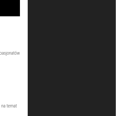
 ⁣pasjonatów
y na temat