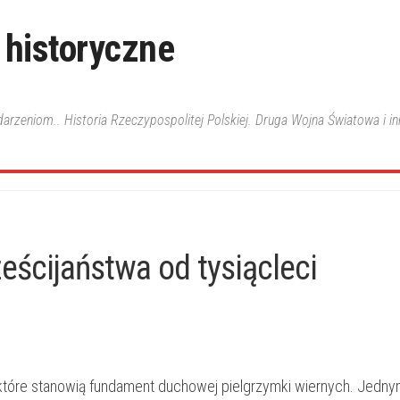
 historyczne
ydarzeniom.. Historia Rzeczypospolitej Polskiej. Druga Wojna Światowa i i
eścijaństwa od tysiącleci
, które​ stanowią fundament duchowej pielgrzymki‌ wiernych.‌ Jednym