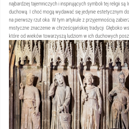
najbardziej‌ tajemniczych i inspirujących symboli tej ⁤religii s
duchową. I choć mogą wydawać się jedynie estetycznym‍ doda
‍na pierwszy rzut oka. W ‍tym artykule ⁣z ⁢przyjemnością zab
mistyczne znaczenie⁤ w chrześcijańskiej ‍tradycji. ⁤Głęboko 
które od wieków towarzyszą ludziom w ich duchowych posz