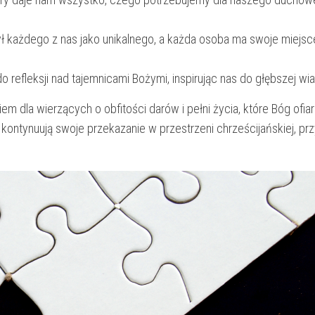
 ⁢każdego z​ nas jako‌ unikalnego, a każda osoba ma swoje miejsce
 refleksji nad‍ tajemnicami Bożymi, inspirując⁢ nas do‌ głębszej wia
niem dla wierzących o obfitości darów i pełni życia, które Bóg ofia
kontynuują ​swoje przekazanie w przestrzeni chrześcijańskiej,‌ p