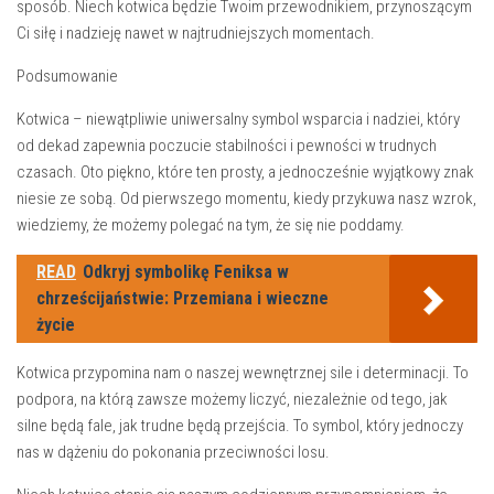
sposób. Niech ⁤kotwica będzie ⁤Twoim przewodnikiem, przynoszącym
‌Ci siłę i nadzieję nawet w ​najtrudniejszych momentach.
Podsumowanie
Kotwica –‍ niewątpliwie‍ uniwersalny ⁣symbol wsparcia i nadziei, który‌
od⁤ dekad zapewnia ⁣poczucie​ stabilności ⁤i pewności w trudnych
czasach. Oto ⁣piękno, które ⁢ten ⁤prosty, a jednocześnie wyjątkowy znak
niesie ze sobą. Od ‌pierwszego momentu, ⁢kiedy przykuwa​ nasz ⁢wzrok,
‍wiedziemy, że⁤ możemy polegać na‍ tym, że ‌się nie poddamy.
READ
Odkryj symbolikę Feniksa w
chrześcijaństwie: Przemiana i wieczne
życie
Kotwica przypomina nam o naszej wewnętrznej sile ​i determinacji.​ To
podpora,‍ na którą zawsze możemy liczyć, niezależnie⁤ od tego, jak
silne będą fale, jak trudne będą przejścia. ⁤To symbol, który jednoczy
nas ‍w dążeniu⁢ do⁤ pokonania przeciwności losu.