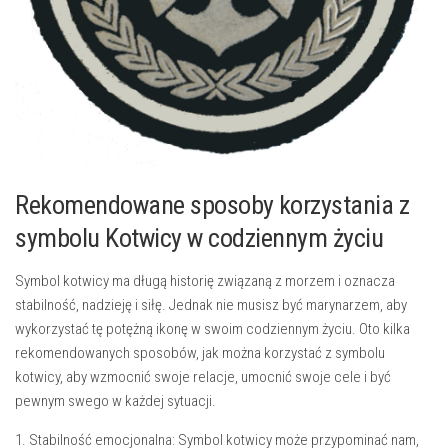
Rekomendowane sposoby ⁢korzystania z
‌symbolu ‌Kotwicy w codziennym życiu
Symbol kotwicy ma długą historię związaną z morzem i oznacza​
stabilność,‌ nadzieję i ‍siłę. Jednak nie musisz być marynarzem, ⁤aby⁤
wykorzystać tę ‍potężną ikonę w swoim⁢ codziennym życiu. ​Oto kilka
rekomendowanych sposobów, jak ⁤można korzystać ‌z symbolu
kotwicy, ​aby⁣ wzmocnić swoje ​relacje, umocnić swoje cele i być
⁤pewnym ‌swego w⁢ każdej sytuacji.
1.⁢ Stabilność emocjonalna: ‍Symbol kotwicy ⁣może ​przypominać nam,