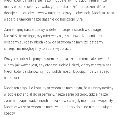
Niech kotwica stanie się naszym codziennym przypomnieniem, że
mamy w ⁤sobie siłę by zawalczyć, ​niezatarte źródło nadziei, które
dodaje ⁢nam otuchy nawet w najciemniejszych‍ chwilach. Niech ‍ta⁤ ikona
wsparcia ‌umocni⁤ nasze dążenie do lepszego jutra.
Zamieniajmy ⁤nasze ​obawy ⁤w ⁤determinację, a strach w odwagę.
Niezależnie od tego, czy mierzymy się ‍z niepowodzeniami, czy
osiągamy sukcesy, niech ⁢kotwica przypomina ⁣nam, że jesteśmy‍
silniejsi, niż moglibyśmy to ‌sobie wyobrazić.
Wszyscy potrzebujemy czasem‍ ukojenia i zrozumienia, ale również
wiemy, jak ‌ważne jest, aby⁣ otoczyć siebie ludźmi, ​którzy wierzą‌ w nas.
Niech kotwica stanowi symbol⁤ solidarności, budując mosty ⁤i ‍łącząc
nasze serca.
Niech ten artykuł o kotwicy przypomina nam ⁢o tym, że wszyscy nosimy
w ‍sobie potencjał do przemiany. Niezależnie od ‍tego, gdzie⁢ nasze
życie nas zaprowadzi, niech nasza kotwica nigdy nie straci swojej siły.
Niech zawsze przypomina nam,⁣ że jesteśmy zdolni ‌do niesamowitych
rzeczy.