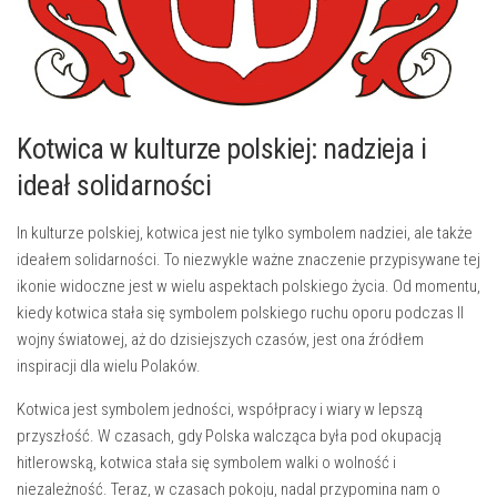
Kotwica ⁢w kulturze polskiej:⁤ nadzieja i
ideał solidarności
In ​kulturze ⁤polskiej, kotwica jest nie tylko symbolem nadziei,⁢ ale także
ideałem solidarności. To⁣ niezwykle ‍ważne znaczenie przypisywane tej
ikonie widoczne jest w wielu ⁤aspektach polskiego życia.‌ Od momentu,
kiedy kotwica ‌stała się⁣ symbolem polskiego ruchu oporu podczas II
‌wojny światowej, aż do dzisiejszych czasów, jest ona źródłem
inspiracji dla wielu⁢ Polaków.
Kotwica‍ jest‍ symbolem jedności, współpracy i ⁤wiary ⁢w lepszą
⁢przyszłość. ⁤W czasach, ‍gdy Polska walcząca była ⁤pod okupacją
hitlerowską, ⁣kotwica stała się symbolem ​walki o ‌wolność i
niezależność. Teraz, w czasach pokoju, nadal ⁤przypomina nam o