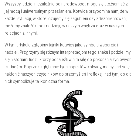
Wszyscy ludzie, niezależnie od narodowości, ‍mogą się utożsamiać z
jej mocą i⁤ uniwersalnym przesłaniem. ​Kotwica przypomina nam, że w
każdej sytuacji, ⁣w​ której czujemy się zagubieni czy zdezorientowani,
możemy znaleźć moc i ​nadzieję w naszym wnętrzu oraz w​ naszych
relacjach‍ z innymi.
W tym artykule zgłębimy tajniki kotwicy⁤ jako ‍symbolu wsparcia i
nadziei. ⁣Przyjrzymy się różnym⁤ interpretacjom ‍tego znaku i podzielimy
się historiami⁣ ludzi, którzy odnaleźli w​ nim siłę⁣ do pokonania życiowych
trudności. Poprzez zgłębianie​ tych aspektów​ kotwicy, mamy nadzieję
nakłonić naszych czytelników do ⁤przemyśleń i refleksji nad ​tym, co‍ dla
nich symbolizuje ta ikoniczna‍ forma.