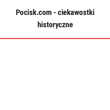
Skip
to
Pocisk.com - ciekawostki
content
historyczne