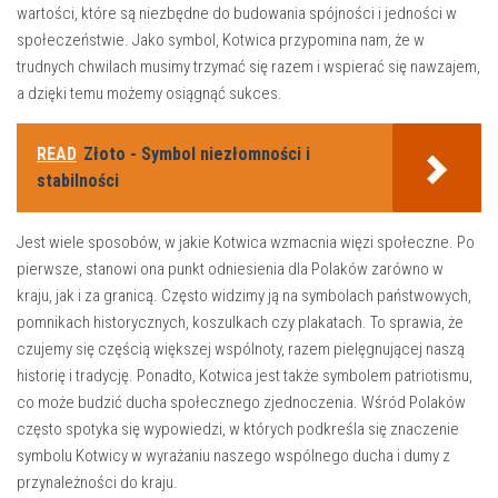
wartości, które ⁣są niezbędne do budowania ⁤spójności i jedności w
społeczeństwie. Jako symbol, ⁣Kotwica przypomina nam, ‍że w
trudnych chwilach musimy ⁢trzymać się⁢ razem i ⁣wspierać się nawzajem,
‍a dzięki temu​ możemy⁣ osiągnąć ⁢sukces.
READ
Złoto - Symbol niezłomności i
stabilności
Jest‍ wiele sposobów, w jakie Kotwica⁢ wzmacnia więzi społeczne. Po
pierwsze, stanowi ona punkt odniesienia⁣ dla Polaków⁤ zarówno w
kraju, ‌jak i ⁢za granicą. Często widzimy ją na⁣ symbolach państwowych,
pomnikach historycznych, koszulkach ​czy plakatach. To sprawia, że
czujemy ⁣się częścią większej wspólnoty, razem pielęgnującej ⁣naszą‌
historię i tradycję. Ponadto, Kotwica jest także​ symbolem patriotismu,
co‌ może budzić ducha społecznego zjednoczenia.‌ Wśród Polaków
często spotyka ⁣się wypowiedzi, w których podkreśla się znaczenie
symbolu Kotwicy w ⁣wyrażaniu naszego wspólnego​ ducha i dumy z
przynależności‌ do kraju.