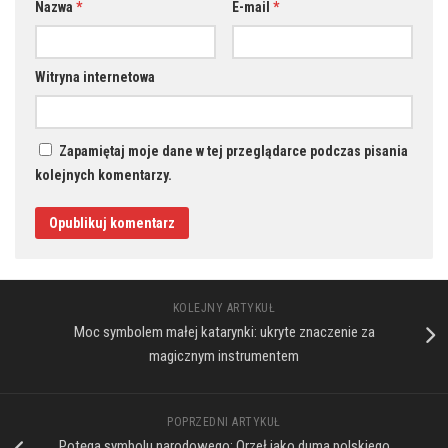
Nazwa
*
E-mail
*
Witryna internetowa
Zapamiętaj moje dane w tej przeglądarce podczas pisania
kolejnych komentarzy.
KOLEJNY ARTYKUŁ
Moc symbolem małej katarynki: ukryte znaczenie za
magicznym instrumentem
POPRZEDNI ARTYKUŁ
Potęga symbolu narodowego: Orzeł jako duma polskiego