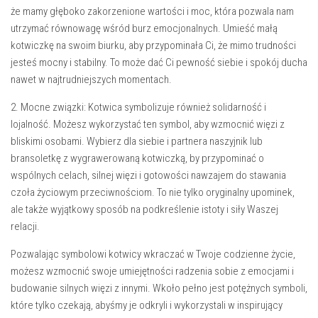
że mamy głęboko zakorzenione wartości i⁤ moc, która pozwala⁢ nam
utrzymać równowagę wśród burz emocjonalnych.⁢ Umieść małą
kotwiczkę na‍ swoim biurku, aby przypominała Ci, że mimo‌ trudności
jesteś mocny i‌ stabilny. To może dać Ci pewność‌ siebie i spokój⁣ ducha‍
nawet w najtrudniejszych momentach.
2. ‌Mocne związki: Kotwica ⁤symbolizuje również solidarność i
lojalność.​ Możesz ⁤wykorzystać ten symbol, aby wzmocnić‍ więzi z
bliskimi⁣ osobami. Wybierz⁢ dla ⁣siebie i partnera​ naszyjnik ⁢lub
bransoletkę ​z wygrawerowaną kotwiczką, ‍by⁢ przypominać o⁢
wspólnych celach, silnej​ więzi ‍i gotowości nawzajem do⁢ stawania
czoła życiowym przeciwnościom.​ To ‌nie tylko oryginalny upominek,
ale ⁣także wyjątkowy⁣ sposób na podkreślenie istoty i ⁤siły‌ Waszej
relacji.
Pozwalając symbolowi kotwicy ‌wkraczać w Twoje ⁣codzienne ⁤życie,
możesz wzmocnić swoje umiejętności radzenia sobie ‌z emocjami i
budowanie silnych więzi z ​innymi. ‍Wkoło pełno jest ​potężnych symboli,
które tylko czekają, abyśmy​ je odkryli i wykorzystali w ⁣inspirujący