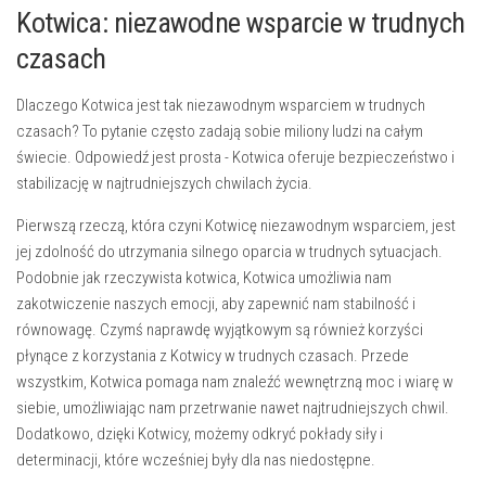
Kotwica: niezawodne wsparcie w trudnych
czasach
Dlaczego Kotwica‍ jest⁢ tak ‍niezawodnym ⁢wsparciem w trudnych
czasach? ​To pytanie często ⁤zadają ⁢sobie miliony ‍ludzi ⁤na całym
świecie. Odpowiedź⁢ jest prosta -⁤ Kotwica oferuje bezpieczeństwo⁢ i
stabilizację w najtrudniejszych chwilach życia.
Pierwszą rzeczą, która czyni Kotwicę ​niezawodnym wsparciem, jest⁢
jej ⁢zdolność do ‌utrzymania silnego oparcia‍ w‍ trudnych sytuacjach.
‌Podobnie jak rzeczywista ‍kotwica, Kotwica umożliwia ‍nam
zakotwiczenie ⁣naszych emocji, ⁢aby zapewnić nam stabilność i
równowagę. Czymś naprawdę wyjątkowym​ są również ⁢korzyści
płynące z ‍korzystania z Kotwicy ⁢w trudnych czasach. Przede
wszystkim, Kotwica pomaga nam znaleźć wewnętrzną​ moc i wiarę w⁤
siebie, umożliwiając nam przetrwanie ⁤nawet najtrudniejszych chwil.
Dodatkowo, ‌dzięki Kotwicy,‌ możemy odkryć pokłady siły i
determinacji, które wcześniej były ‌dla nas niedostępne.