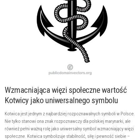
Wzmacniająca więzi społeczne wartość
Kotwicy jako⁢ uniwersalnego symbolu
Kotwica jest​ jednym ⁢z najbardziej rozpoznawalnych ​symboli w Polsce.
Nie tylko​ stanowi ona znak ⁢rozpoznawczy dla polskiej marynarki, ale
również⁤ pełni⁤ ważną rolę jako‌ uniwersalny symbol ​wzmacniający więzi
społeczne. Kotwica symbolizuje​ stabilność, siłę ⁤i pewność siebie –