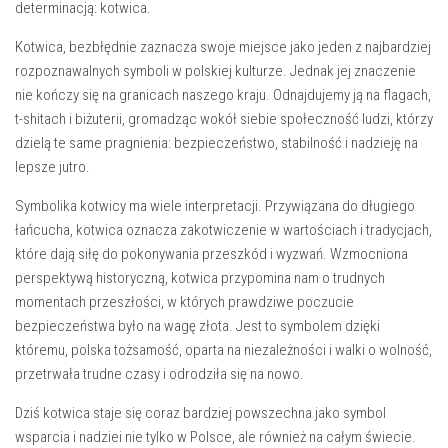
determinacją: ⁣kotwica.
Kotwica, bezbłędnie zaznacza swoje miejsce jako jeden z najbardziej⁢
rozpoznawalnych symboli w polskiej‍ kulturze. Jednak​ jej znaczenie
nie kończy‍ się na granicach naszego kraju. Odnajdujemy ją na flagach,
t-shitach i biżuterii, gromadząc wokół siebie społeczność ludzi, którzy
dzielą te same pragnienia: bezpieczeństwo, stabilność i⁢ nadzieję⁣ na
lepsze jutro.
Symbolika kotwicy ​ma wiele⁣ interpretacji. Przywiązana do długiego⁤
łańcucha, ‍kotwica oznacza zakotwiczenie w wartościach i tradycjach,⁤
które​ dają siłę do ⁢pokonywania przeszkód i wyzwań. ⁤Wzmocniona
perspektywą‌ historyczną,‌ kotwica przypomina nam⁣ o trudnych
momentach przeszłości, w których prawdziwe poczucie
bezpieczeństwa było na wagę złota. ⁤Jest ‍to ⁣symbolem ⁢dzięki
któremu, polska tożsamość, oparta na‍ niezależności ‌i walki⁣ o wolność,
⁤przetrwała trudne czasy⁣ i odrodziła​ się na nowo.
Dziś kotwica‍ staje się coraz bardziej powszechna jako symbol
⁣wsparcia i nadziei nie tylko w Polsce, ale również ‍na ‍całym świecie.