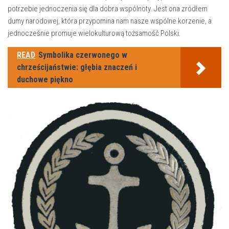
potrzebie jednoczenia​ się dla dobra wspólnoty. Jest ona zródłem
dumy narodowej,⁢ która przypomina nam nasze‌ wspólne korzenie, a
jednocześnie promuje wielokulturową tożsamość ​Polski.
READ
Symbolika czerwonego w
chrześcijaństwie: głębia znaczeń i
duchowe piękno