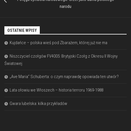
narodu
OSTATNIE WPISY
Kujdańce – polska wieś pod Zbarażem, której już nie ma
Niszczyciel czołgów FV4005: Brytyjski Czołg z Okresu II Wojny
Światowej
„Ave Maria” Schuberta: o czym naprawdę opowiada ten utwór?
Lata ołowiu we Włoszech – historia terroru 1969-1988
Gwara lubelska: kilka przykładów