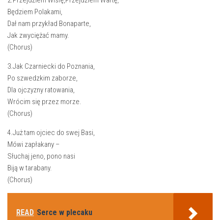
Będziem Polakami,
Dał nam przykład Bonaparte,
Jak zwyciężać mamy.
(Chorus)
3.Jak Czarniecki do Poznania,
Po szwedzkim zaborze,
Dla ojczyzny ratowania,
Wrócim się przez morze.
(Chorus)
4.Już tam ojciec do swej Basi,
Mówi zapłakany –
Słuchaj jeno, pono nasi
Biją w tarabany.
(Chorus)
READ
Serce w plecaku