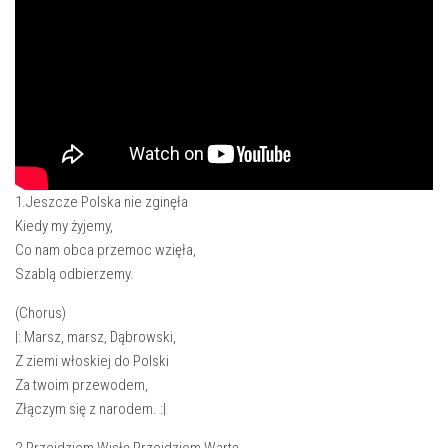
1.Jeszcze Polska nie zginęła
Kiedy my żyjemy,
Co nam obca przemoc wzięła,
Szablą odbierzemy.
(Chorus)
|: Marsz, marsz, Dąbrowski,
Z ziemi włoskiej do Polski
Za twoim przewodem,
Złączym się z narodem. :|
2.Przejdziem Wisłę,Przejdziem Wartę,