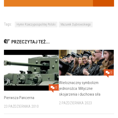
Tags:
Hymn Rzeczypospolitej Polski
Mazurek Dąbrowskiego
PRZECZYTAJ TEŻ...
0
Wieloznaczny symbolizm
0
jednorożca: Mityczne
skojarzenia i duchowa siła
Pierwsza Pancerna
2 PAŹDZIERNIKA 2023
23 PAŹDZIERNIKA 2010