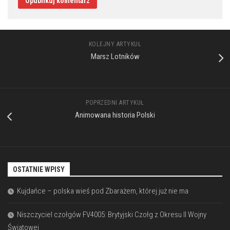
KOLEJNY ARTYKUŁ
Marsz Lotników
POPRZEDNI ARTYKUŁ
Animowana historia Polski
OSTATNIE WPISY
Kujdańce – polska wieś pod Zbarażem, której już nie ma
Niszczyciel czołgów FV4005: Brytyjski Czołg z Okresu II Wojny
Światowej