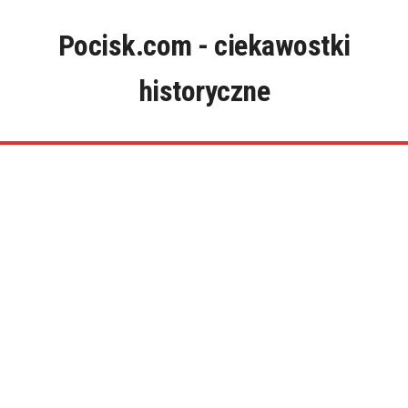
Skip
to
Pocisk.com - ciekawostki
content
historyczne