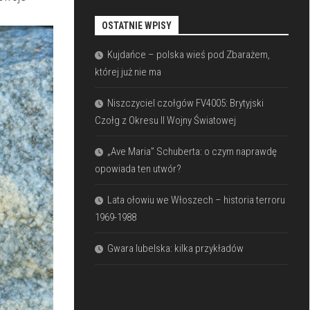
OSTATNIE WPISY
Kujdańce – polska wieś pod Zbarażem,
której już nie ma
Niszczyciel czołgów FV4005: Brytyjski
Czołg z Okresu II Wojny Światowej
„Ave Maria” Schuberta: o czym naprawdę
opowiada ten utwór?
Lata ołowiu we Włoszech – historia terroru
1969-1988
Gwara lubelska: kilka przykładów