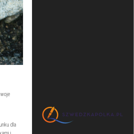
swoje
cunku dla
kami i