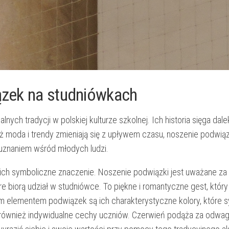
iązek na studniówkach
ych ⁤tradycji w polskiej⁤ kulturze szkolnej. Ich historia sięga dal
ż moda i trendy zmieniają się z upływem czasu, noszenie podwiąze
m uznaniem wśród młodych ludzi.
ch​ symboliczne‍ znaczenie. Noszenie podwiązki jest uważane za 
e biorą‍ udział w studniówce. To piękne i romantyczne gest, któr
m elementem‌ podwiązek są ich charakterystyczne kolory, które s
e również indywidualne cechy‌ uczniów. Czerwień ‍podąża​ za odwag