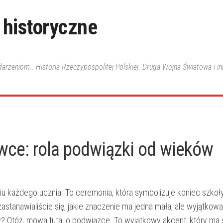
 historyczne
ydarzeniom.. Historia Rzeczypospolitej Polskiej. Druga Wojna Światowa i i
wce: rola podwiązki od wieków
każdego ucznia. To ceremonia, która symbolizuje koniec szkoły 
stanawialiście się, jakie‍ znaczenie ma jedna mała, ale wyjątkowa 
 Otóż, mowa tutaj o podwiązce. ⁢To wyjątkowy akcent, który ma