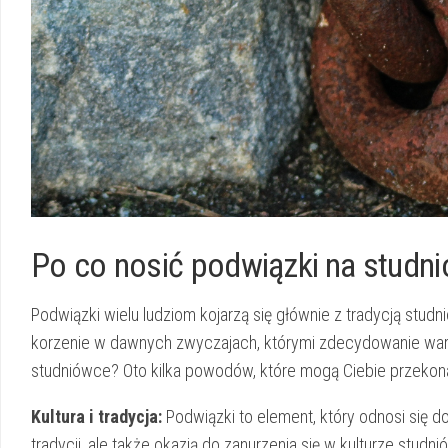
Po co ‍nosić podwiązki ⁢na studn
Podwiązki wielu ludziom ​kojarzą się głównie z tradycją st
korzenie w dawnych zwyczajach, ‍którymi zdecydowanie warto
studniówce? Oto kilka ⁣powodów, które mogą⁣ Ciebie przekon
Kultura i tradycja:
Podwiązki ‍to ⁤element,⁤ który odnosi ‍się 
tradycji, ale także okazją do zanurzenia się w‌ kulturze studn