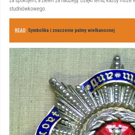
za spokojem, a zieleń za nadzieją. Dzięki temu, każdy może w
studniówkowego.
READ
Symbolika i znaczenie palmy wielkanocnej