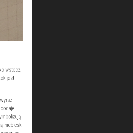
eko wstecz,
k⁣ jest
wyraz‍
y dodaje
ymbolizują
ą, niebieski