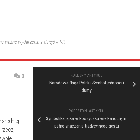
nne ważne wydarzenia z dziejów RP.
0
KOLEJNY ARTYKUŁ
Narodowa flaga Polski: Symbol jedności i
dumy
POPRZEDNI ARTYKUŁ
Symbolika jajka w koszyczku wielkanocnym:
średniej i
pełne znaczenie tradycyjnego gestu
rzecz,‍
 swoje