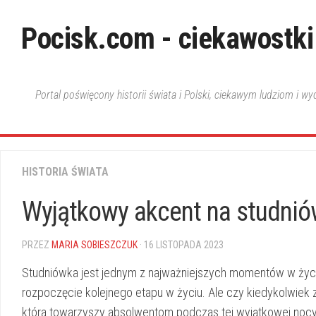
Skip
to
Pocisk.com - ciekawostki
content
Portal poświęcony historii świata i Polski, ciekawym ludziom i w
HISTORIA ŚWIATA
Wyjątkowy akcent na studnió
PRZEZ
MARIA SOBIESZCZUK
· 16 LISTOPADA 2023
Studniówka jest jednym z najważniejszych momentów w życiu 
rozpoczęcie kolejnego‍ etapu w życiu. Ale czy kiedykolwiek za
która towarzyszy absolwentom podczas tej wyjątkowej nocy?