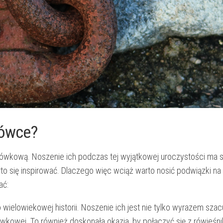
iówce?
udniówkową. Noszenie ich podczas tej wyjątkowej uroczystości ma 
 się inspirować. Dlaczego⁤ więc‌ wciąż warto nosić podwiązki na
ać:
do wielowiekowej historii. Noszenie ich jest nie tylko⁤ wyrazem sza
iówkowej. To również doskonała okazja, by połączyć‌ się‍ z rówieśni