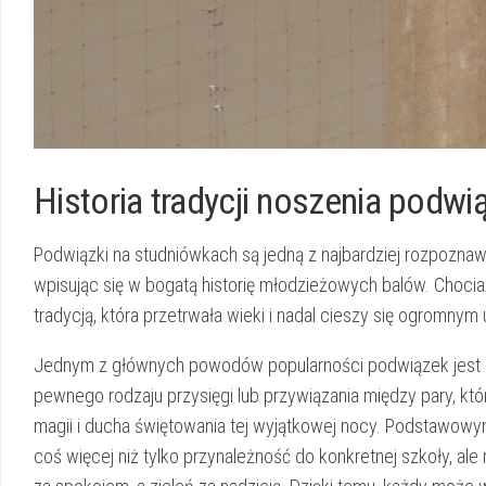
Historia tradycji noszenia podw
Podwiązki na studniówkach są jedną z najbardziej rozpoznawaln
wpisując się w bogatą ⁢historię młodzieżowych balów. Chocia
tradycją, która przetrwała wieki i nadal cieszy się‍ ogromny
Jednym z⁤ głównych powodów ⁢popularności podwiązek jest i
pewnego rodzaju przysięgi lub przywiązania między pary, któr
magii i ducha świętowania tej wyjątkowej nocy. Podstawowy
coś‍ więcej niż tylko przynależność do konkretnej szkoły, al