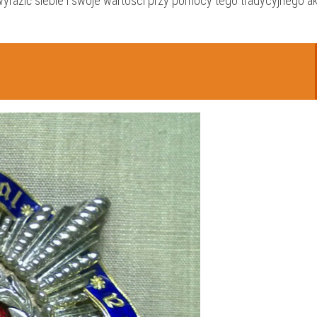
yrazić siebie i swoje wartości przy⁣ pomocy⁣ tego tradycyjnego⁣ a