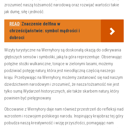
zrozumieć naszą tożsamość ‍narodową‌ oraz rozwijać wartości takie
jak dumę,⁤ siłę i ‌jedność.
READ
Znaczenie delfina w
chrześcijaństwie: symbol mądrości i
dobroci
Wizyty⁤ turystyczne na Wernyhory są doskonałą⁤ okazją do odkrywania
głębszych sensów i symboliki, jaką ta góra reprezentuje. Obserwując
potężne stożki ​wulkaniczne, ‍tonące w⁣ zielonymi lasami, ​możemy
⁢podziwiać ‍potęgę ‌natury,‌ która ⁣jest nieodłączną częścią⁢ naszego
⁣kraju. Przebywając na⁣ Wernyhory, możemy‍ zastanowić się nad naszym
dziedzictwem narodowym‌ i zrozumieć,⁢ że⁤ nasza tożsamość nie jest
tylko sumą Wydarzeń historycznych, ale także ⁤skarbem ⁣natury,​ który
powinien być‍ pielęgnowany.
Obcowanie⁢ z Wernyhory daje nam również przestrzeń do ⁤refleksji nad
⁣wzrostem ​i ⁤rozwojem polskiego narodu. ‌Inspirujący krajobraz‌ tej⁢ góry⁤
pobudza naszą kreatywność i wizję‌ przyszłości, pomagając​ nam