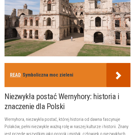
READ
Symboliczna moc zieleni
Niezwykła‍ postać Wernyhory: historia i
‌znaczenie⁢ dla Polski
Wernyhora, niezwykła postać, której historia od dawna fascynuje​
Polaków, pełni ‌niezwykle ważną rolę w‌ naszej kulturze i historii. ⁣Znany
jest przede‍ wszystkim⁣ jako prorok i ‌mistyk, człowiek ⁢o niezwykłych