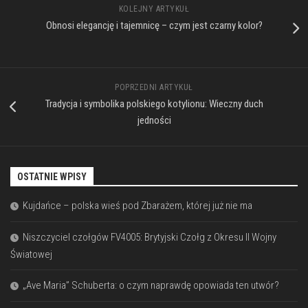
KOLEJNY ARTYKUŁ
Obnosi elegancję i tajemnicę – czym jest czarny kolor?
POPRZEDNI ARTYKUŁ
Tradycja i symbolika polskiego kotylionu: Wieczny duch
jedności
OSTATNIE WPISY
Kujdańce – polska wieś pod Zbarażem, której już nie ma
Niszczyciel czołgów FV4005: Brytyjski Czołg z Okresu II Wojny
Światowej
„Ave Maria” Schuberta: o czym naprawdę opowiada ten utwór?