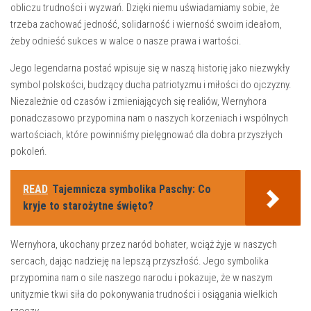
obliczu trudności i wyzwań. Dzięki ‍niemu uświadamiamy sobie, że
trzeba zachować jedność,‍ solidarność i wierność swoim ideałom,
żeby ⁢odnieść sukces‌ w walce o ‌nasze‍ prawa i wartości.
Jego legendarna postać wpisuje się w naszą historię jako⁤ niezwykły
symbol⁣ polskości, ‍budzący ⁣ducha patriotyzmu i miłości do ojczyzny.
Niezależnie‍ od czasów i ‌zmieniających ‍się realiów, Wernyhora
ponadczasowo przypomina nam o naszych ​korzeniach i wspólnych
wartościach, które powinniśmy pielęgnować dla dobra przyszłych
pokoleń.
READ
Tajemnicza symbolika Paschy: Co
kryje to starożytne święto?
Wernyhora, ukochany przez naród ​bohater, wciąż żyje w naszych
sercach, dając nadzieję na lepszą przyszłość. ‌Jego symbolika
przypomina nam o ⁢sile naszego narodu i pokazuje, że w‍ naszym
⁣unityzmie ‍tkwi siła do pokonywania trudności i‍ osiągania ​wielkich