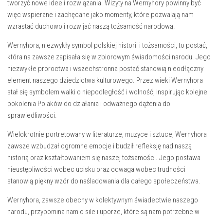
tworzyć ⁢nowe idee ⁣i rozwiązania. Wizyty ⁤na Wernyhory powinny być
⁤więc wspierane i zachęcane jako momenty, ⁣które pozwalają nam⁢
wzrastać duchowo i ‌rozwijać ‍naszą‍ tożsamość​ narodową.
Wernyhora, ⁣niezwykły ​symbol polskiej historii i‌ tożsamości,‍ to postać,
⁤która na⁤ zawsze ‌zapisała się w zbiorowym świadomości narodu. Jego
niezwykłe proroctwa⁢ i wszechstronna postać stanowią nieodłączny
element​ naszego dziedzictwa ⁣kulturowego.​ Przez wieki ⁣Wernyhora
‌stał się symbolem walki ​o⁤ niepodległość i ‍wolność,⁢ inspirując kolejne
pokolenia Polaków do działania i⁣ odważnego ‌dążenia⁤ do⁣
sprawiedliwości.
Wielokrotnie portretowany w literaturze, muzyce i sztuce, Wernyhora
zawsze wzbudzał ogromne⁢ emocje i ‍budził refleksję nad naszą
historią oraz kształtowaniem​ się naszej ⁢tożsamości. Jego postawa
nieustępliwości wobec ucisku oraz odwaga ⁢wobec⁤ trudności​
stanowią piękny wzór do naśladowania dla⁢ całego społeczeństwa.
Wernyhora, zawsze obecny w kolektywnym ‌świadectwie naszego
narodu, przypomina‍ nam o‌ sile i uporze, które są nam potrzebne w