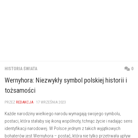
HISTORIA ŚWIATA
0
Wernyhora: Niezwykły symbol polskiej historii i
tożsamości
PRZEZ
REDAKCJA
· 17 WRZEŚNIA 2023
Każde narodziny wielkiego narodu⁣ wymagają swojego symbolu,
⁣postaci,‌ która stałaby się ikoną wspólnoty,⁢ tchnąc ⁤życie i nadając⁤ sens
identyfikacji narodowej. W Polsce jednym z​ takich wyjątkowych
bohaterów jest Wernyhora‌ – postać,​ która ​nie ⁢tylko przetrwała upływ ​