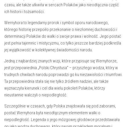
czasu, ale także utkwiła‍ w sercach ⁢Polaków‌ jako ⁤nieodłączna część
ich⁣ historii ‍i ‍tożsamości.
Wernyhora⁢ to legendarny prorok i symbol oporu ⁢narodowego,
którego historię ‍przepoiło przekonanie o niezłomnej duchowości i
determinacji Polaków do walki ​o swoje prawa i wolność. ​Jego postać
jest pełna tajemnic i⁤ mistycyzmu,⁤ co tylko jeszcze bardziej podkreśla
jej⁢ wyjątkowość w ‍kolektywnej świadomości ‍narodu.
Jedną z najbardziej znanych wizji,⁢ które przypisuje się Wernyhorze,
⁤jest przepowiednia „Polski Chrystusa” – przyszłego wodza, który w⁢
trudnych‍ chwilach narodu poprowadzi go ku niezawisłości i‌ triumfowi.
Ta przepowiednia stała się nie tylko źródłem nadziei, ale także
wyznaczyła kierunek i⁣ cel ​dla⁢ wielu pokoleń Polaków, którzy
nieustannie walczyli o niepodległość.
Szczególnie w czasach, gdy Polska ‍znajdowała się ⁢pod zaborami,
postać‍ Wernyhora była nieodłącznym⁢ elementem walki o
‍niepodległość.⁢ Legenda o ‌jego mózgowej⁢ głodówce przedstawiała
go jako wodza duchowego, który swoim przykładem moralnym i