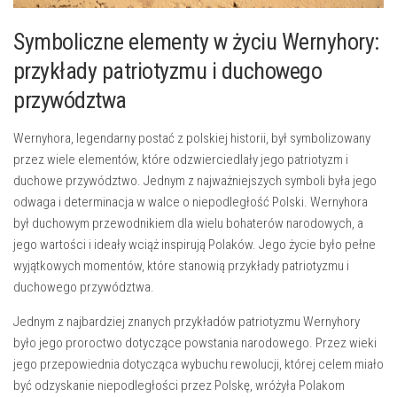
Symboliczne elementy w życiu‍ Wernyhory:
⁣przykłady patriotyzmu i duchowego
przywództwa
Wernyhora, legendarny postać z polskiej⁤ historii,⁣ był symbolizowany
przez wiele elementów, które odzwierciedlały jego patriotyzm i
duchowe⁢ przywództwo. Jednym z najważniejszych symboli była jego ​
odwaga i determinacja w walce o niepodległość ‌Polski. Wernyhora
był ⁢duchowym przewodnikiem ⁤dla wielu⁢ bohaterów ‌narodowych,‌ a
‌jego wartości ‍i ideały wciąż inspirują Polaków. ‍Jego życie⁤ było pełne
wyjątkowych momentów, które stanowią przykłady patriotyzmu⁣ i
duchowego przywództwa.
Jednym z‌ najbardziej znanych ⁤przykładów ‌patriotyzmu Wernyhory⁣
było ⁣jego proroctwo dotyczące powstania⁢ narodowego. Przez wieki
⁣jego przepowiednia dotycząca ‌wybuchu rewolucji, której celem ‌miało
być odzyskanie niepodległości przez Polskę, wróżyła Polakom