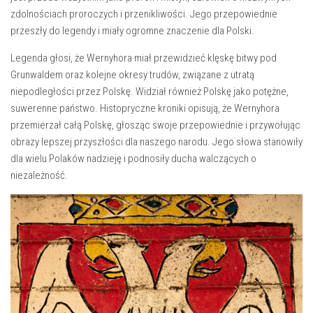
zdolnościach proroczych i ⁤przenikliwości. ​Jego przepowiednie
⁣przeszły do legendy i miały ogromne znaczenie dla Polski.
Legenda głosi, że Wernyhora miał ‌przewidzieć klęskę bitwy pod
Grunwaldem ‌oraz kolejne okresy ⁤trudów, związane z utratą
niepodległości przez Polskę.​ Widział również Polskę jako potężne,
suwerenne ‌państwo. Histopryczne kroniki ‍opisują, że Wernyhora
przemierzał całą‍ Polskę, głosząc swoje przepowiednie ​i ⁢przywołując‌
obrazy lepszej ‌przyszłości dla naszego ​narodu. Jego słowa stanowiły
dla wielu ​Polaków ⁢nadzieję i podnosiły ducha walczących ‌o
niezależność.