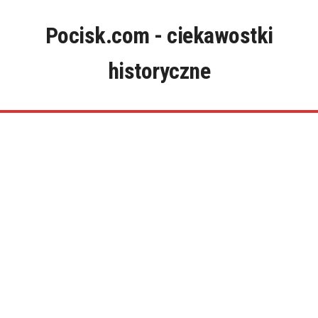
Skip
to
Pocisk.com - ciekawostki
content
historyczne