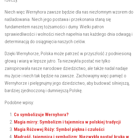
rzeczy.
Niech więc Wernyhora ​zawsze będzie dla⁣ nas ⁣niezłomnym wzorem‌ do
naśladowania. ⁤Niech ​jego postawa i przekonania staną ⁢się
fundamentem⁣ naszej tożsamości ‍i dumy. Wielki patron‌
sprawiedliwości i wolności niech napełnia nas każdego dnia odwagą ⁣i
determinacją do osiągnięcia ​naszych celów.
Dzięki ⁤Wernyhorze, Polska może patrzeć w‌ przyszłość z podniesioną‍
głową​ i wiarą w lepsze jutro. Ta niezwykła ⁢postać nie⁤ tylko
zainspirowała nasze narodowe dziedzictwo,⁢ ale także nadal nadaje
mu życie​ i niech‌ tak będzie na zawsze. Zachowajmy więc pamięć o
Wernyhorze i⁤ pielęgnujmy jego dziedzictwo, aby budować silniejszą,
⁣bardziej zjednoczoną i ⁣dumniejszą Polskę.
Podobne wpisy:
Co symbolizuje Wernyhora?
Magia mirry: Symbolizm i tajemnica w polskiej tradycji
Magia Różowej Róży: Symbol piękna i czułości
Mądrość, tajemnica i symbolizm: Niezwykła postać kruka w