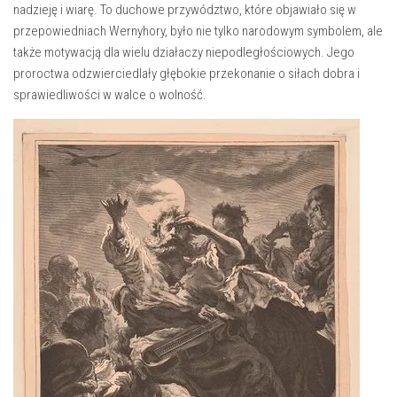
nadzieję i ‍wiarę. To duchowe przywództwo, które objawiało⁤ się w ​
przepowiedniach Wernyhory, ⁢było nie tylko narodowym symbolem, ale‌
także motywacją dla wielu działaczy niepodległościowych. Jego⁣
proroctwa odzwierciedlały głębokie⁢ przekonanie o siłach dobra‍ i
sprawiedliwości w​ walce ⁤o wolność.