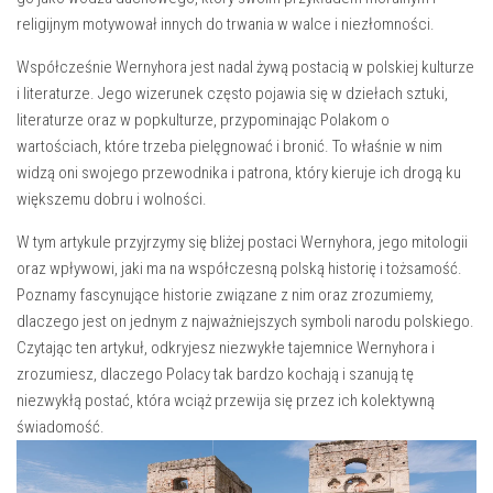
religijnym motywował innych do trwania w walce i niezłomności.
Współcześnie Wernyhora jest nadal żywą postacią w polskiej‍ kulturze⁤
i literaturze. Jego wizerunek często​ pojawia się w dziełach sztuki,⁤
literaturze oraz w‍ popkulturze, przypominając Polakom o
wartościach, które‌ trzeba pielęgnować i bronić. To właśnie w nim
widzą⁢ oni swojego przewodnika​ i patrona, ‍który kieruje ich ​drogą ku
‌większemu dobru i wolności.
W tym ⁣artykule​ przyjrzymy się bliżej⁤ postaci Wernyhora, jego mitologii
oraz wpływowi, jaki ma na ​współczesną polską historię i ⁣tożsamość.
Poznamy fascynujące⁣ historie związane z nim oraz zrozumiemy,
⁣dlaczego‌ jest on⁤ jednym⁣ z najważniejszych symboli narodu⁤ polskiego.
Czytając ⁢ten⁤ artykuł, odkryjesz ⁣niezwykłe tajemnice Wernyhora i ​
zrozumiesz, dlaczego Polacy tak bardzo ⁤kochają‌ i szanują tę ​
niezwykłą‌ postać, która wciąż ⁣przewija‌ się przez ich kolektywną
świadomość.