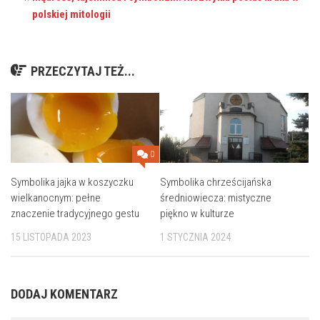
polskiej mitologii
PRZECZYTAJ TEŻ...
0
Symbolika jajka w koszyczku
Symbolika chrześcijańska
wielkanocnym: pełne
średniowiecza: mistyczne
znaczenie tradycyjnego gestu
piękno w kulturze
15 LISTOPADA 2023
1 STYCZNIA 2024
DODAJ KOMENTARZ