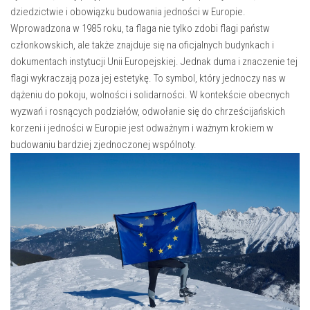
dziedzictwie i‌ obowiązku budowania jedności w Europie.
Wprowadzona w ⁤1985 roku, ta flaga nie tylko zdobi flagi państw
członkowskich, ale ‌także znajduje się na oficjalnych​ budynkach i
dokumentach ⁢instytucji ​Unii‍ Europejskiej. Jednak⁤ duma i znaczenie tej
flagi wykraczają poza jej estetykę. To symbol, który jednoczy nas w
dążeniu do pokoju, wolności i solidarności.⁤ W ⁢kontekście obecnych
wyzwań i ​rosnących ⁢podziałów, odwołanie⁢ się do chrześcijańskich
korzeni‌ i jedności w Europie jest odważnym i ważnym krokiem w
budowaniu⁣ bardziej zjednoczonej wspólnoty.