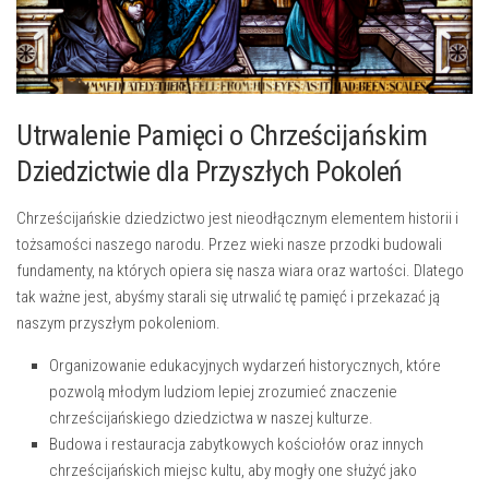
Utrwalenie Pamięci o Chrześcijańskim
Dziedzictwie dla Przyszłych Pokoleń
Chrześcijańskie dziedzictwo jest ⁢nieodłącznym elementem ⁤historii‌ i
tożsamości naszego narodu. Przez wieki nasze przodki budowali
fundamenty, na których opiera się nasza wiara oraz wartości.⁢ Dlatego
‍tak ważne jest, ​abyśmy starali się utrwalić tę pamięć i przekazać ją
⁤naszym przyszłym⁢ pokoleniom.
Organizowanie​ edukacyjnych wydarzeń historycznych, które
⁤pozwolą młodym ⁣ludziom lepiej zrozumieć znaczenie
chrześcijańskiego dziedzictwa ⁢w naszej kulturze.
Budowa‍ i restauracja zabytkowych kościołów oraz innych
chrześcijańskich miejsc kultu, ​aby mogły one​ służyć ‍jako