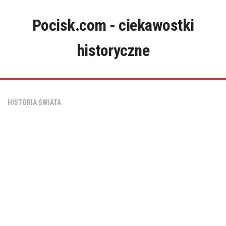
Skip
to
Pocisk.com - ciekawostki
content
historyczne
HISTORIA ŚWIATA