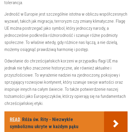
tolerancja.
Jedność‍ w Europie jest ‍szczególnie istotna w obliczu współczesnych
wyzwań, takich jak⁢ migracja,⁣ terroryzm czy zmiany klimatyczne. Flagę
UE można postrzegać‌ jako symbol, ​który ⁢jednoczy ​narody, a
jednocześnie podkreśla różnorodność⁤ i szanuje różne podmioty
‌społeczne. To właśnie wtedy, ⁣gdy różnice nas łączą, a nie dzielą,
możemy osiągnąć prawdziwą harmonię i postęp.
Odwołanie do chrześcijańskich‍ korzeni w przypadku flagi UE ma
jednak nie tylko znaczenie historyczne, ale również aktualne i
⁤przyszłościowe. To wyrażenie nadziei na zjednoczony, pokojowy i
sprzyjający rozwojowi kontynent, który szanuje swoje wartości oraz‌
inspiruje ⁣innych⁢ na całym świecie.‍ To ⁢także potwierdzenie ‌naszej
tożsamości jako Europejczyków, którzy opierają ‍się na fundamentach
chrześcijańskiej ⁣etyki.
READ
Róża św. Rity - Niezwykłe
symbolizmu ukryte w każdym pąku