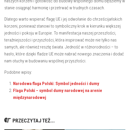
naszych korzeni i gotowość do ‌budowy ​wspólnego domu ‍będziemy w
stanie osiągnąć harmonię i przetrwać w trudnych czasach.
Dlatego warto wspierać flagę UE i jej​ odwołanie do chrześcijańskich
korzeni, ⁣ponieważ stanowi to⁣ symboliczny krok​ w kierunku większej
jedności i pokoju w Europie. To manifestacja‍ naszej przeszłości,
teraźniejszości i ⁤przyszłości, która inspirować może nie tylko nas
samych, ale również resztę świata. Jedność w różnorodności – to
hasło, które ‌dzięki fladze UE może nabrać nowego znaczenia i dodać
nam otuchy w‍ budowaniu ‌wspólnej przyszłości.‌
Podobne wpisy:
Narodowa flaga Polski: Symbol jedności i dumy
Flaga Polski – symbol dumy narodowej na arenie
międzynarodowej
PRZECZYTAJ TEŻ...