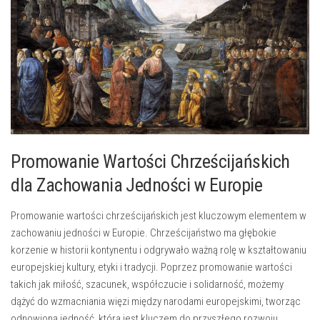
Promowanie Wartości⁣ Chrześcijańskich⁣
dla Zachowania ⁤Jedności w Europie
Promowanie ‍wartości chrześcijańskich jest kluczowym‍ elementem w
zachowaniu jedności w Europie. Chrześcijaństwo ma głębokie
korzenie w historii kontynentu i ‌odgrywało ważną rolę w kształtowaniu
europejskiej kultury,‌ etyki i tradycji.‌ Poprzez promowanie⁢ wartości
takich jak miłość, szacunek, współczucie i solidarność, możemy
dążyć do ⁢wzmacniania więzi między narodami europejskimi, tworząc
‌odnowioną jedność, która jest kluczem⁢ do przyszłego rozwoju