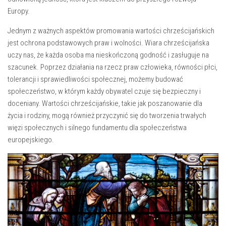
Europy.
Jednym ​z ważnych aspektów promowania wartości chrześcijańskich
jest ochrona podstawowych praw i​ wolności.⁢ Wiara chrześcijańska
uczy nas, że każda osoba ⁤ma nieskończoną godność i zasługuje na
szacunek. Poprzez działania na rzecz praw człowieka, równości płci,
tolerancji i sprawiedliwości społecznej, ‍możemy budować
społeczeństwo, w którym każdy obywatel czuje się bezpieczny i
doceniany. Wartości⁣ chrześcijańskie, takie jak poszanowanie dla
życia i⁢ rodziny, mogą również przyczynić się do tworzenia trwałych
więzi społecznych ​i silnego fundamentu dla społeczeństwa
europejskiego.