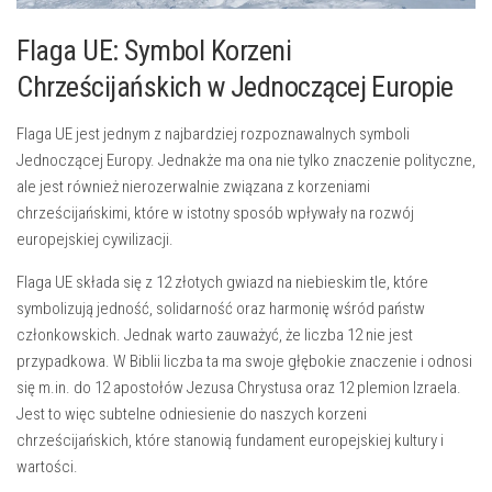
Flaga UE: Symbol Korzeni
Chrześcijańskich w Jednoczącej⁤ Europie
Flaga UE‍ jest jednym​ z najbardziej ‍rozpoznawalnych symboli
Jednoczącej Europy. ​Jednakże ma ona nie tylko znaczenie ​polityczne,
ale jest również nierozerwalnie związana z⁤ korzeniami
chrześcijańskimi,​ które w istotny sposób wpływały na rozwój
europejskiej cywilizacji.
Flaga UE składa się z 12 złotych ‍gwiazd na ⁣niebieskim tle, które
symbolizują jedność, solidarność oraz harmonię wśród państw
członkowskich. Jednak warto‌ zauważyć,⁤ że​ liczba ‌12 nie jest
przypadkowa. W Biblii liczba ta ma swoje głębokie znaczenie ⁣i ‌odnosi
się m.in. do‍ 12 apostołów⁢ Jezusa ‍Chrystusa⁤ oraz 12 plemion Izraela.
Jest to⁤ więc subtelne odniesienie do naszych‍ korzeni
chrześcijańskich, które ⁣stanowią fundament europejskiej ‌kultury i
wartości.