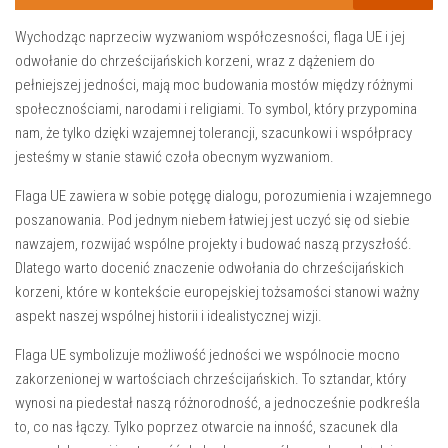
Wychodząc naprzeciw wyzwaniom ⁣współczesności, flaga UE i jej
odwołanie do ⁣chrześcijańskich korzeni, wraz z dążeniem‍ do
pełniejszej jedności, mają moc budowania mostów między‌ różnymi
społecznościami, narodami i religiami. To ‍symbol, ‍który przypomina
nam, że tylko​ dzięki wzajemnej tolerancji, szacunkowi⁤ i współpracy
jesteśmy w stanie stawić czoła obecnym ⁤wyzwaniom.
Flaga UE​ zawiera w sobie potęgę dialogu,​ porozumienia i wzajemnego⁢
poszanowania. Pod jednym ‌niebem ​łatwiej⁤ jest uczyć się​ od siebie
nawzajem, rozwijać wspólne projekty i budować naszą przyszłość.
Dlatego warto docenić znaczenie odwołania do chrześcijańskich
korzeni, ​które w kontekście europejskiej tożsamości stanowi ważny
aspekt naszej wspólnej historii i idealistycznej wizji.
Flaga UE symbolizuje możliwość jedności we wspólnocie mocno
zakorzenionej⁤ w wartościach chrześcijańskich.‍ To ⁢sztandar, który
wynosi na piedestał naszą różnorodność, a jednocześnie podkreśla
to, co nas łączy. Tylko poprzez​ otwarcie na inność, szacunek ⁢dla