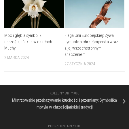
Moc i głębia symboliki
Flaga Unii Europejskiej: Żywa
chrześcijańskiej w dziełach
symbolika chrześcijańska wraz
Muchy
z jej wszechstronnym
znaczeniem
2 MARCA 2024
27 STYCZNIA 2024
KOLEJNY ARTYKUŁ
Mistrzowskie przekazywanie kruchości i przemiany: Symbolika
motyla w chrześcijańskiej tradycji
POPRZEDNI ARTYKUŁ