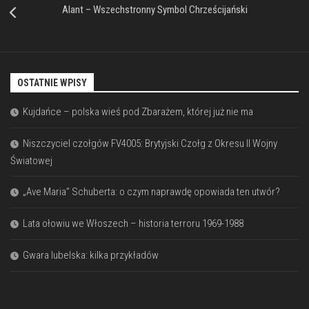
Alant – Wszechstronny Symbol Chrześcijański
OSTATNIE WPISY
Kujdańce – polska wieś pod Zbarażem, której już nie ma
Niszczyciel czołgów FV4005: Brytyjski Czołg z Okresu II Wojny
Światowej
„Ave Maria” Schuberta: o czym naprawdę opowiada ten utwór?
Lata ołowiu we Włoszech – historia terroru 1969-1988
Gwara lubelska: kilka przykładów