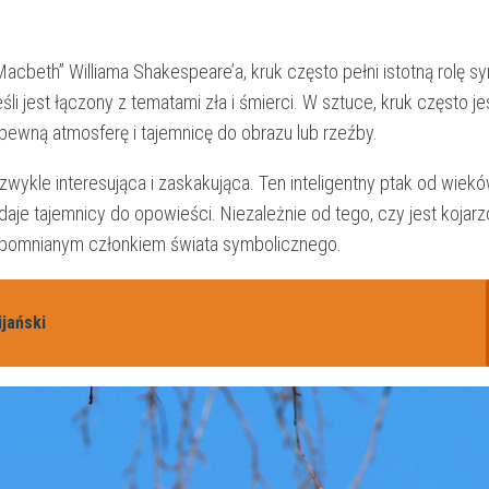
y‍ „Macbeth” Williama Shakespeare’a, kruk często pełni istotną rolę s
​ jest łączony z tematami zła ‍i śmierci.⁣ W sztuce, kruk często je
pewną ​atmosferę i tajemnicę do obrazu⁢ lub rzeźby.
ykle‌ interesująca i zaskakująca. Ten inteligentny⁣ ptak od ​wieków
daje tajemnicy do ⁣opowieści.​ Niezależnie ⁤od ‍tego, czy ‌jest kojarz
apomnianym ‍członkiem⁤ świata ⁢symbolicznego.
jański