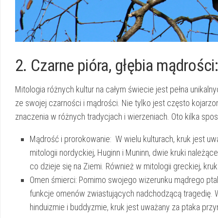
2. Czarne pióra,​ głębia‍ mądrośc
Mitologia‌ różnych kultur‍ na całym‌ świecie jest pełna ​unikal
ze swojej⁣ czarności​ i mądrości.​ Nie ‍tylko jest‌ często koj
⁤znaczenia‍ w​ różnych tradycjach⁣ i wierzeniach. Oto kilka spo
Mądrość i prorokowanie:
⁤ W wielu‌ kulturach,‌ kruk ​jes
mitologii nordyckiej, Huginn i Muninn, dwie kruki należą
⁤co​ dzieje się na Ziemi. ⁣Również​ w mitologii greckiej, 
Omen śmierci:
Pomimo swojego‌ wizerunku mądrego ptaka,​
funkcje omenów zwiastujących nadchodzącą tragedię. W tra
hinduizmie i buddyzmie, kruk jest uważany⁤ za⁤ ptaka prz