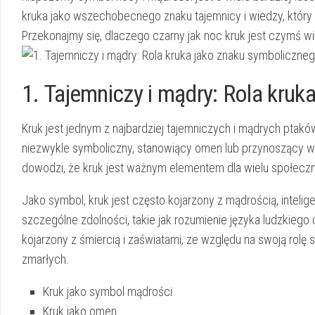
kruka jako⁣ wszechobecnego znaku tajemnicy i wiedzy, który ‌wz
Przekonajmy się, dlaczego czarny ‌jak noc kruk‍ jest czymś ​wi
1. Tajemniczy i mądry: Rola kru
Kruk jest ‌jednym ‌z⁢ najbardziej tajemniczych i​ mądrych ptaków
niezwykle symboliczny,⁣ stanowiący⁢ omen lub przynoszący wa
dowodzi,‍ że kruk jest⁣ ważnym elementem dla wielu​ społecz
Jako ⁢symbol, ⁢kruk jest często kojarzony ⁢z mądrością, intelige
‍szczególne zdolności, takie jak rozumienie języka ⁤ludzkiego
kojarzony⁤ z​ śmiercią i zaświatami, ze względu na swoją rolę
zmarłych.
Kruk jako symbol mądrości
Kruk jako⁤ omen