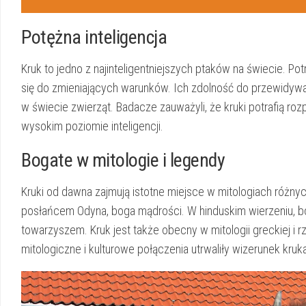
Potężna inteligencja
Kruk to‌ jedno⁣ z‌ najinteligentniejszych ptaków⁣ na świecie. P
się do zmieniających warunków. Ich ⁣zdolność⁣ do‍ przewidywa
w świecie zwierząt. Badacze ⁤zauważyli,‌ że kruki potrafią rozp
wysokim poziomie inteligencji.
Bogate w mitologie i legendy
Kruki od⁢ dawna zajmują istotne miejsce w mitologiach​ różnych 
posłańcem ⁣Odyna, boga mądrości. ⁤W hinduskim wierzeniu, b
towarzyszem. Kruk​ jest także obecny ‌w ⁤mitologii greckiej i r
‍mitologiczne ⁢i ⁢kulturowe połączenia utrwaliły wizerunek kruk