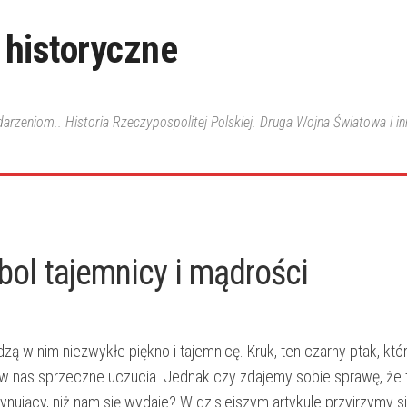
 historyczne
ydarzeniom.. Historia Rzeczypospolitej Polskiej. Druga Wojna Światowa i i
bol tajemnicy i mądrości
ą​ w‌ nim niezwykłe piękno⁤ i ⁤tajemnicę. Kruk, ten ⁣czarny ptak, któ
budzi w ⁢nas sprzeczne uczucia. Jednak czy zdajemy sobie sprawę,‍ że
nujący,‍ niż nam się wydaje? W dzisiejszym‍ artykule przyjrzymy się b