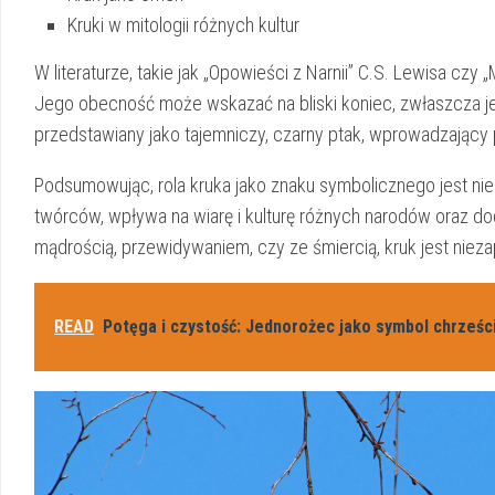
Kruki w mitologii różnych⁣ kultur
W literaturze, ​takie jak‍ „Opowieści z ​Narnii” C.S. Lewisa ⁤cz
Jego obecność⁤ może wskazać na bliski koniec, zwłaszcza jeśli
przedstawiany jako ⁣tajemniczy,‌ czarny ptak, ‍wprowadzający 
Podsumowując, rola ⁤kruka jako znaku symbolicznego jest ‌niezw
twórców, wpływa ‌na ⁣wiarę⁣ i kulturę ⁣różnych ‌narodów oraz ‌do
mądrością, przewidywaniem, czy ze śmiercią, kruk jest niez
READ
Potęga i czystość: Jednorożec jako symbol chrześci