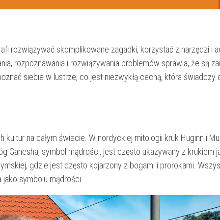
otrafi rozwiązywać ‌skomplikowane zagadki, korzystać⁣ z⁢ narzędzi i 
nia, ⁤rozpoznawania i rozwiązywania ‍problemów sprawia,⁣ że⁢ są z
oznać siebie w lustrze, co⁣ jest⁤ niezwykłą cechą, która świadczy o
kultur na całym świecie. W‍ nordyckiej mitologii kruk Huginn‌ i ⁤Mun
óg Ganesha, symbol ‍mądrości, jest⁤ często ukazywany z krukiem ⁤
zymskiej, gdzie⁤ jest często⁤ kojarzony z​ bogami i prorokami. Wszys
a jako ‍symbolu ​mądrości.