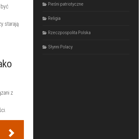
Pieśni patriotyczne
e być
Religia
zy starają
Rzeczpospolita Polska
Słynni Polacy
jako
zani⁣ z
ci.