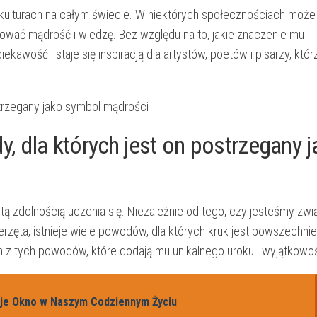
w kulturach na ⁤całym ⁢świecie.​ W niektórych⁢ społecznościach moż
wać mądrość ‌i wiedzę. Bez względu na to, jakie znaczenie ⁣mu
awość‍ i staje‌ się‍ inspiracją dla ⁣artystów, ​poetów i pisarzy, ⁣któr
,​ dla których⁣ jest on postrzegany 
tą zdolnością uczenia się. Niezależnie od tego, czy jesteśmy‌ zwią
erzęta, ⁣istnieje wiele powodów, dla ‍których kruk jest powszechnie
 ‍z tych powodów, które dodają‍ mu unikalnego uroku i‍ wyjątkowoś
zuje Okno w Naszym Codziennym Życiu