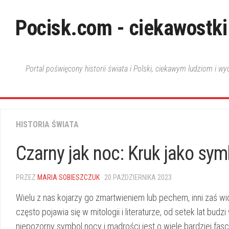
Skip
to
Pocisk.com - ciekawostki
content
Portal poświęcony historii świata i Polski, ciekawym ludziom i w
HISTORIA ŚWIATA
Czarny jak noc: Kruk jako sym
PRZEZ
MARIA SOBIESZCZUK
· 20 PAŹDZIERNIKA 2023
Wielu⁢ z nas kojarzy go zmartwieniem‌ lub ​pechem, inni zaś widz
⁤często pojawia się w mitologii ‌i ‍literaturze,​ od setek lat⁣ 
niepozorny symbol⁢ nocy i mądrości ⁤jest ‌o wiele bardziej fascy