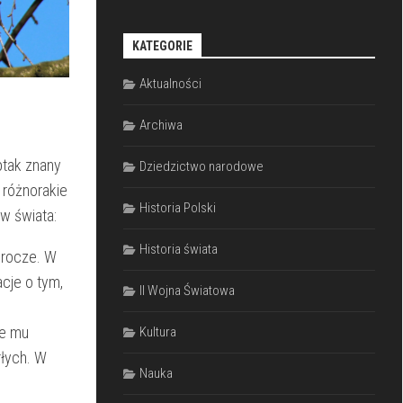
KATEGORIE
Aktualności
Archiwa
 ptak znany
Dziedzictwo narodowe
ż różnorakie
Historia Polski
ów świata:
Historia świata
rorocze. W
acje o tym,
II Wojna Światowa
ne mu
Kultura
rłych. W
Nauka