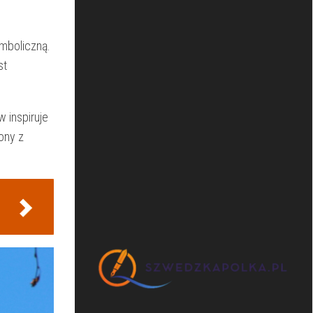
ymboliczną.‍
st
‌ inspiruje
ony z​