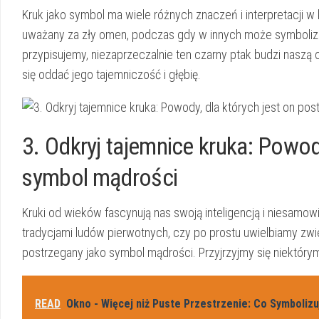
Kruk jako⁣ symbol ⁢ma wiele​ różnych znaczeń i interpretacji⁢ 
uważany za zły omen, podczas gdy w ⁤innych ‌może symbolizo
przypisujemy, niezaprzeczalnie ⁣ten ⁢czarny ptak budzi naszą ciek
się oddać ‍jego tajemniczość ‍i głębię.
3. Odkryj tajemnice kruka:‍ Powody
⁣symbol⁣ mądrości
Kruki od wieków fascynują nas swoją⁢ inteligencją i niesamowi
‌tradycjami ⁢ludów pierwotnych, czy po ⁤prostu ⁤uwielbiamy zwi
postrzegany jako symbol mądrości. Przyjrzyjmy​ się niektórym
READ
Okno - Więcej niż Puste Przestrzenie: Co Symboli