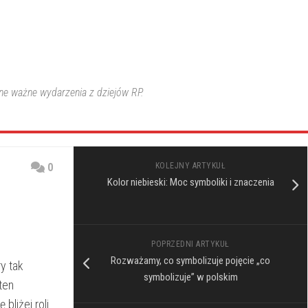
nne ważne wydarzenia z dziejów RP.
0
KOLEJNY ARTYKUŁ
Kolor niebieski: Moc symboliki i znaczenia
POPRZEDNI ARTYKUŁ
Rozważamy, co symbolizuje pojęcie „co
ry tak
symbolizuje” w polskim
 ten
liżej​ roli