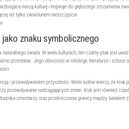
bogaca⁤ naszą kulturę‌ i ⁢inspiruje do ⁣głębszego zrozumienia ‍świ
ęcej ​niż tylko zwiastunem ‌nieszczęścia.
ka jako znaku symbolicznego
 ⁢naturalnego ⁣świata. ​W‍ wielu kulturach, ⁤ten czarny ptak jest‍ uwa
żne przesłanie. ‌Jego obecność w mitologii, literaturze i sztuce
ności.
ncją ⁤i przewidywaniem ​przyszłości.⁤ Wiele‌ ludów wierzy, ⁣że ​kruk 
 ​czy przewidywanie ‌nadciągających zmian.⁣ Kruk jest​ również częs
 strażnika ⁤cmentarzy oraz ‌przekroczenia granicy między‌ światem 