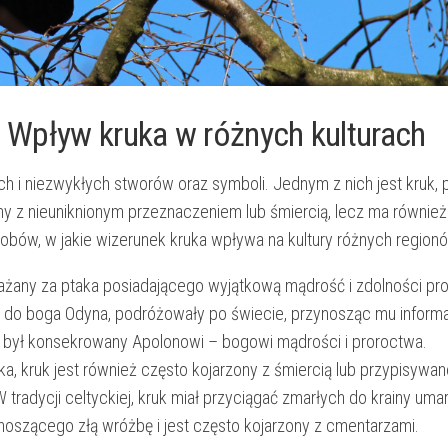
i: ‍Wpływ kruka w różnych kulturach
nych i niezwykłych‍ stworów ⁢oraz symboli.‍ Jednym z nich jest kruk,
arzony ​z nieuniknionym przeznaczeniem lub śmiercią, lecz ma równie
sobów, w ‍jakie⁤ wizerunek kruka ‌wpływa‍ na ⁢kultury różnych ⁢region
t uważany za ptaka posiadającego‌ wyjątkową ⁢mądrość i zdolności p
ce do​ boga Odyna, podróżowały po świecie, ⁤przynosząc⁢ mu‍ inform
kruk ⁣był konsekrowany Apolonowi – bogowi‍ mądrości i proroctwa.
 kruk jest również⁤ często‍ kojarzony⁢ z‌ śmiercią lub przypisywa
dycji ‌celtyckiej,⁤ kruk miał przyciągać‍ zmarłych⁤ do krainy uma
ynoszącego‌ złą wróżbę i jest często kojarzony ⁢z cmentarzami.