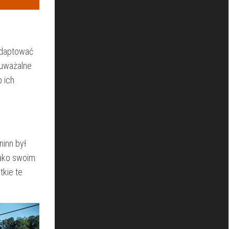
adaptować‌
auważalne
 ⁤ich
inn był⁣
jako swoim
tkie te