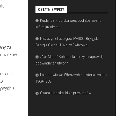
ata.
OSTATNIE WPISY
Kujdańce – polska wieś pod Zbarażem,
której już nie ma
Niszczyciel czołgów FV4005: Brytyjski
Czołg z Okresu II Wojny Światowej
żany za
 od wieków
„Ave Maria” Schuberta: o czym naprawdę
opowiada ten utwór?
posiada
Lata ołowiu we Włoszech – historia terroru
to
1969-1988
​żywych a
Gwara lubelska: kilka przykładów