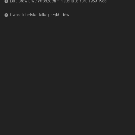
Lata ołowiu we Włoszech – historia terroru 1969-1988
Gwara lubelska: kilka przykładów