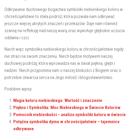
Odkrywanie duchowego bogactwa symboliki niebieskiego ⁣koloru w
chrześcijaństwie to​ stała podróż, która pozwala nam odkrywać
‌jeszcze więcej ukrytych znaczeń ⁤i przekazów. Daje‍ nam również
szansę na ⁤refleksję nad ​naszą wiarą oraz ⁤wywołuje głębokie uczucia
oddania i czci.
Niech więc ⁢symbolika niebieskiego koloru w chrześcijaństwie nigdy
nie straci na⁣ swoim znaczeniu. Niech będzie motywem ‌naszej
duchowej podróży, która wprowadza nas w‍ świat⁤ piękna, głębi ⁢i
nadziei. Niech przypomina nam o naszej bliskości ‌z Bogiem oraz o
potrzebie otwarcia serca na Jego miłość i błogosławieństwo.
Podobne wpisy:
Magia koloru niebieskiego: Wartość i znaczenie
Piękno i Symbolika: Moc Niebieskiego w Świecie Kolorów
Pomocnik niebieskości – analiza symboliki koloru w świecie
Potężna symbolika dymu w chrześcijaństwie – tajemnice
odkrywane