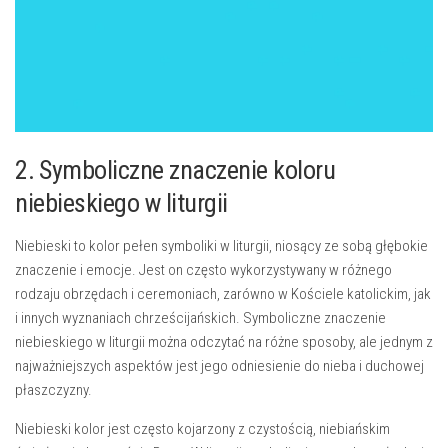
2. ⁤Symboliczne znaczenie koloru
niebieskiego w liturgii
Niebieski‌ to ⁢kolor pełen ⁤symboliki w‍ liturgii, niosący ze sobą głębokie
⁤znaczenie​ i emocje. Jest‍ on ‌często wykorzystywany w różnego
rodzaju obrzędach i ceremoniach, zarówno w Kościele katolickim, jak
i innych wyznaniach chrześcijańskich. Symboliczne‍ znaczenie
niebieskiego w liturgii można odczytać na różne⁢ sposoby, ale jednym z
‌najważniejszych aspektów ⁢jest jego odniesienie do⁣ nieba i ‌duchowej
płaszczyzny.
Niebieski kolor jest często kojarzony z⁤ czystością,⁣ niebiańskim