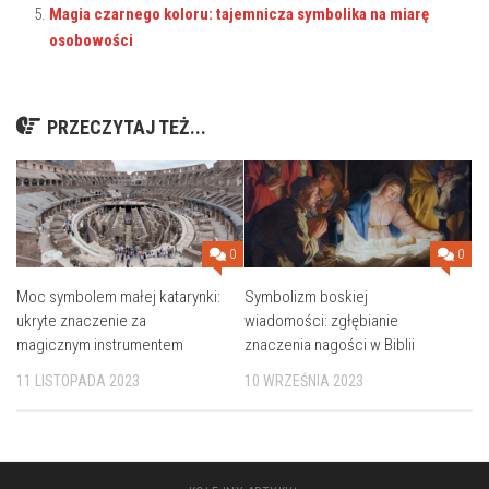
Magia czarnego koloru: tajemnicza symbolika na miarę
osobowości
PRZECZYTAJ TEŻ...
0
0
Moc symbolem małej katarynki:
Symbolizm boskiej
ukryte znaczenie za
wiadomości: zgłębianie
magicznym instrumentem
znaczenia nagości w Biblii
11 LISTOPADA 2023
10 WRZEŚNIA 2023