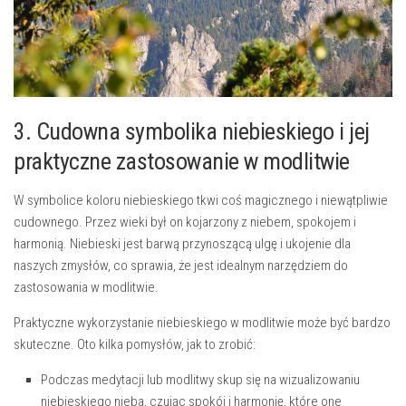
3. Cudowna symbolika niebieskiego i jej
praktyczne zastosowanie w ​modlitwie
W symbolice koloru niebieskiego ​tkwi coś magicznego i niewątpliwie
cudownego. Przez wieki ⁣był on kojarzony z ⁢niebem, spokojem i
harmonią. Niebieski jest barwą przynoszącą ulgę i ukojenie dla
naszych zmysłów, co sprawia, że jest idealnym narzędziem do
‌zastosowania w modlitwie. ⁢
Praktyczne wykorzystanie niebieskiego w modlitwie ⁣może być bardzo
skuteczne.‍ Oto ‍kilka pomysłów, jak‍ to ‌zrobić:
Podczas medytacji lub modlitwy skup się⁤ na wizualizowaniu‍
niebieskiego ⁣nieba, czując spokój i harmonię, które one