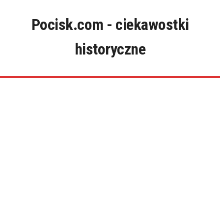
Skip
to
Pocisk.com - ciekawostki
content
historyczne