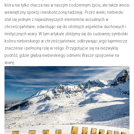
która nie tylko otacza nas w naszym codziennym ‍życiu, ale ​także⁤ wnosi
wewnętrzny spokój‍ i nieskończoną nadzieję. Przez ⁣wieki, ⁤niebieski
stał‍ się jednym z​ najważniejszych elementów wizualnych w
chrześcijaństwie, odwołując się do ​istotnych aspektów duchowych i​
mistycznych wiary. W ‌tym artykule zbliżymy⁣ się⁢ do cudownej​ symboliki
⁣koloru niebieskiego w chrześcijaństwie, odkrywając jego tajemnicze
znaczenie i pełnioną ⁢rolę w religii. Przygotujcie się na niezwykłą
podróż,⁢ gdzie głębia niebieskiego odmieni Wasze spojrzenie na
‌wiarę.