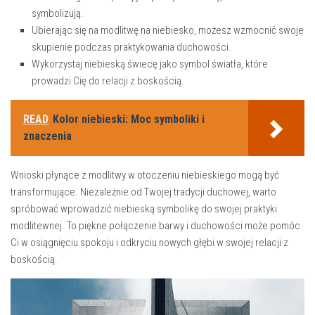
symbolizują.
Ubierając się‍ na modlitwę na niebiesko, możesz wzmocnić swoje
skupienie podczas praktykowania duchowości.
Wykorzystaj niebieską świecę jako ⁤symbol światła, które
prowadzi Cię⁢ do relacji z boskością.
READ
Kolor niebieski: Moc symboliki i
znaczenia
Wnioski płynące z modlitwy w otoczeniu niebieskiego⁣ mogą być
transformujące. Niezależnie od Twojej tradycji duchowej, warto
spróbować wprowadzić niebieską symbolikę do swojej⁣ praktyki
modlitewnej. To⁢ piękne połączenie barwy i duchowości może pomóc
Ci​ w‌ osiągnięciu spokoju i⁣ odkryciu nowych głębi w‍ swojej relacji z
‌boskością.