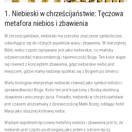
1. Niebieski w chrześcijaństwie: Tęczowa
metafora niebios i zbawienia
W chrześcijaństwie, niebieski ma szerokie ​znaczenie​ symboliczne,
odwołujące się do różnych aspektów wiary i ‌zbawienia. W starożytnej
Biblii, niebo często opisywane ⁢jest jako niebieskie, co miałoby
odzwierciedlać ‍transcendencję ⁣i tajemniczość Boga. Ten ‍kolor wiąże
się również z konceptem zbawienia, gdyż niebieskie niebo jest
⁢miejscem, gdzie mamy nadzieję spotkać się ⁤z Bogiem po śmierci.
Wielu teologów interpretuje niebieski również jako symbol miłości i
sprawiedliwości Boga. Kolor ten jest‍ kojarzony​ z Boską obietnicą
zbawienia ⁢i wiecznego życia. Ponadto, niebieski‍ w chrześcijaństwie
jest czasem utożsamiany z dziewiczością Matki ⁤Bożej, ⁢oddając hołd​
Maryi jako słusznej królowej‍ nieba.
Ważnym aspektem ‌tęczowej ⁣metafory niebios i zbawienia jest to, że
niebieski jest‌ często postrzegany⁢ jako jeden z odcieni tęczy.