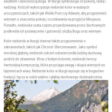
światłem i obecnością Boga. W liturgii symbolizuje on pokorę, łaskę i
nadzieję. Kościół wykorzystuje niebieski kolor‍ w ważnych
uroczystościach, takich jak Wielki Post czy Adwent,⁣ aby przypomnieć ​
wiernym o⁢ znaczeniu⁤ pokuty i⁢ oczekiwania ⁣na przyjście Mesjasza.
Ponadto, niebieska szata ‍często przywdziewana przez duchownych
podkreśla ich⁤ poświęcenie ⁢i gotowość służby Bogu oraz wiernym.
Kolor niebieski w liturgii stanowi⁤ także przypomnienie o
sakramentach, takich jak Chrzest i Bierzmowanie. Jako symbol
morskiej głębiny,‍ niebieski odcień odzwierciedla​ ludzką ​duchową
podróż ​do zbawienia. Wraz z białym ⁤kolorem, niebieski tworzy⁣
harmonijną‍ kompozycję, która przyciąga uwagę⁢ i skupia wiernych na
tajemnicach​ wiary. Niebieski ‌kolor w liturgii wpisuje się w ‍bogactwo
tradycji i łączy w ‍sobie ‌piękno i głębię duchowego doświadczenia.