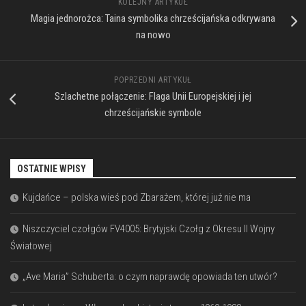
KOLEJNY ARTYKUŁ
Magia jednorożca: Taina symbolika chrześcijańska odkrywana
na nowo
POPRZEDNI ARTYKUŁ
Szlachetne połączenie: Flaga Unii Europejskiej i jej
chrześcijańskie symbole
OSTATNIE WPISY
Kujdańce – polska wieś pod Zbarażem, której już nie ma
Niszczyciel czołgów FV4005: Brytyjski Czołg z Okresu II Wojny
Światowej
„Ave Maria” Schuberta: o czym naprawdę opowiada ten utwór?