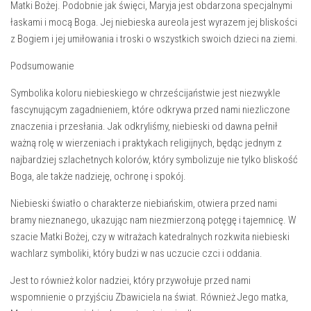
Matki Bożej. ‍Podobnie jak ⁢święci, Maryja ⁤jest obdarzona⁣ specjalnymi
łaskami i mocą Boga. Jej niebieska aureola jest wyrazem ⁤jej‍ bliskości
z Bogiem ⁢i⁤ jej umiłowania i troski o wszystkich swoich dzieci⁤ na ziemi.
Podsumowanie
Symbolika koloru niebieskiego w chrześcijaństwie​ jest niezwykle
fascynującym zagadnieniem, które odkrywa przed nami niezliczone ​
znaczenia i przesłania. ⁤Jak odkryliśmy, niebieski od dawna ⁣pełnił
ważną rolę w wierzeniach ⁢i praktykach religijnych,⁤ będąc jednym z
najbardziej szlachetnych kolorów, ⁣który symbolizuje nie tylko ⁢bliskość
Boga, ale także nadzieję, ochronę i spokój.
Niebieski‌ światło o ⁢charakterze niebiańskim, otwiera przed nami
bramy nieznanego, ukazując ⁤nam niezmierzoną⁤ potęgę ‍i tajemnicę. W
szacie Matki Bożej, czy w witrażach katedralnych rozkwita niebieski​
wachlarz symboliki, który budzi w nas uczucie‌ czci i oddania.
Jest to‍ również kolor nadziei, który​ przywołuje przed nami
wspomnienie o przyjściu Zbawiciela na świat. Również ​Jego matka,⁣