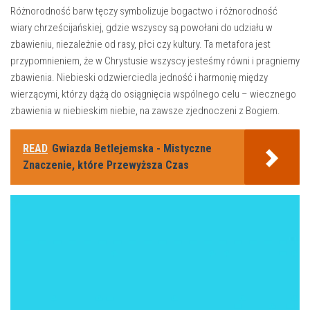
Różnorodność barw tęczy symbolizuje ‍bogactwo i​ różnorodność
wiary chrześcijańskiej, gdzie wszyscy ​są powołani do udziału w
zbawieniu, niezależnie od rasy, płci ⁣czy kultury. Ta metafora jest
przypomnieniem, że w Chrystusie wszyscy jesteśmy równi i pragniemy
⁤zbawienia. Niebieski⁢ odzwierciedla jedność⁢ i harmonię między
wierzącymi, którzy‌ dążą do osiągnięcia wspólnego celu – wiecznego
zbawienia w niebieskim niebie, ‍na zawsze zjednoczeni z Bogiem.
READ
Gwiazda Betlejemska - Mistyczne
Znaczenie, które Przewyższa Czas