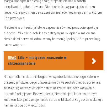
Maryja, nosząca niebieską szatę, staje się dla nas wzorem ​
cierpliwości, miłości i wiaro. Niebieskie barwy ⁣pasują do obrazu
nieba, które jako miejsce ⁣szczęścia, jest również​ miejscem w którym
Bóg przebywa.
Niebieski w chrześcijaństwie⁢ zapewnia również poczucie spokoju i⁣
błogości. W ⁣kościołach, kiedy patrzymy na sklepienia, ⁣malowane
niebieskimi barwami, odczuwamy harmonię i pokój, które przenikają
nasze wnętrze.
READ
Lilia – mistyczne znaczenie w
chrześcijaństwie
Nie sposób nie docenić bogactwa symboliki niebieskiego koloru w
chrześcijaństwie. Jego uniwersalność i wszechstronność sprawiają,⁣
że staje się on ważnym elementem‌ naszej‌ wiary ​i przekazywania
przesłań religijnych. Bez wątpienia, ⁢niebieski jest kolorem pełnym
znaczeń, który utrzymuje⁢ nasze serca​ w bliskości ⁢Boga oraz wskazuje
nam na drogę do wieczności.