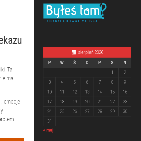
zekazu
sierpień 2026
P
W
Ś
C
P
S
N
i. ‌Ta
1
2
anie ma
3
4
5
6
7
8
9
10
11
12
13
14
15
16
i, emocje
17
18
19
20
21
22
23
by
24
25
26
27
28
29
30
obrotem
31
« maj