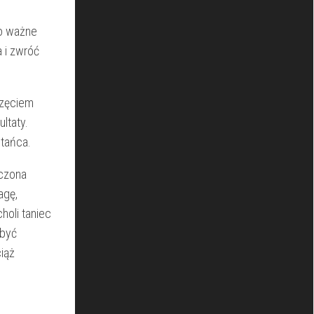
o ⁤ważne
 i ‍zwróć
częciem
ultaty.
‌tańca.
ńczona
agę,
oli⁢ taniec
 być
ciąż