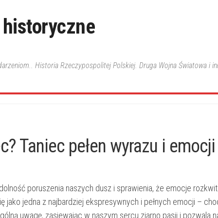
 historyczne
ydarzeniom.. Historia Rzeczypospolitej Polskiej. Druga Wojna Światowa i i
c? Taniec pełen wyrazu i emocji
‍zdolność poruszenia naszych dusz i sprawienia, że emocje rozkwit
ę‍ jako jedna z najbardziej ‌ekspresywnych ⁤i ⁤pełnych emocji – ‌cho
ólną ‌uwagę, zasiewając⁤ w ‍naszym⁢ sercu ⁢ziarno ​pasji‌ i ​pozwala