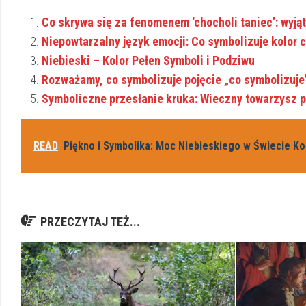
Co skrywa się za fenomenem 'chocholi taniec’: wyj
Niepowtarzalny język emocji: Co symbolizuje kolor 
Niebieski – Kolor Pełen Symboli i Podziwu
Rozważamy, co symbolizuje pojęcie „co symbolizuje
Symboliczne przesłanie kruka: Wieczny towarzysz 
READ
Piękno i Symbolika: Moc Niebieskiego w Świecie K
PRZECZYTAJ TEŻ...