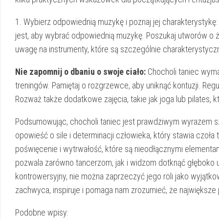
1.​ Wybierz odpowiednią muzykę i poznaj jej charakterystykę:⁣ 
jest, aby wybrać odpowiednią muzykę.⁤ Poszukaj⁤ utworów o⁣ ż
uwagę na instrumenty, które są szczególnie charakterystyczne
Nie zapomnij o dbaniu o swoje ciało:
‌Chocholi taniec ‌wym
treningów. Pamiętaj o⁤ rozgrzewce, aby uniknąć kontuzji. Regul
Rozważ‍ także dodatkowe zajęcia, takie jak joga lub pilates, 
Podsumowując, chocholi taniec jest ​prawdziwym ​wyrazem sz
opowieść ⁢o sile i ⁢determinacji człowieka,​ który stawia czo
poświęcenie⁢ i wytrwałość, które są ​nieodłącznymi elementami
pozwala zarówno tancerzom, jak‍ i ⁢widzom ⁣dotknąć ​głęboko ukry
kontrowersyjny, nie można zaprzeczyć jego roli jako‍ wyjątko
‍zachwyca, inspiruje⁣ i pomaga nam zrozumieć, że największe ⁢p
Podobne wpisy: