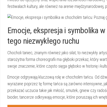
festiwalach kultury, ale również na arenie międzynarodowej, p
Emocje, ekspresja i symbolika w​
tego ​niezwykłego ruchu
Chocholi taniec, znanym również jako silat, to niezwykły artyst
‍starożytna forma ⁤choreografii ma głęboki przekaz, który war
swoje ‍znaczenie, które często sięga głęboko‍ w historię i kultu
Emocje ‌odgrywają ‌kluczową rolę ⁣w chocholim ‌tańcu. Od ⁣
wyrażane poprzez tę​ formę​ tańca są⁣ zarówno intensywne, ⁢jak
⁢przekazać uczucia ‍takie​ jak​ miłość, smutek, gniew czy⁣ 
bioder, tancerze odkrywają emocje, które poruszają​ ich wnęt