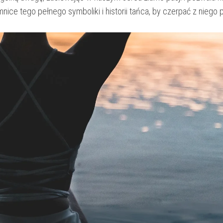
ce tego pełnego symboliki⁤ i historii tańca, by ⁢czerpać z niego‌ 