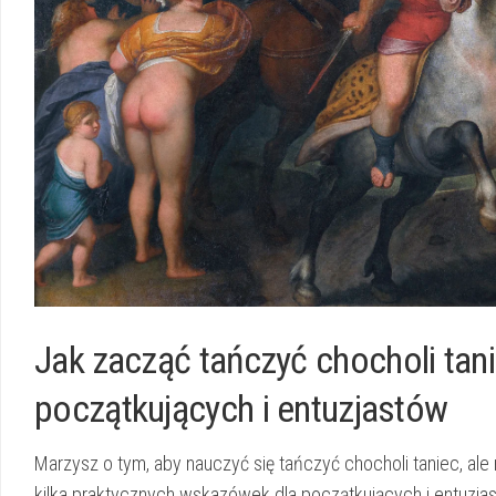
Jak⁤ zacząć‍ tańczyć chocholi ta
początkujących i‌ entuzjastów
Marzysz o tym, aby‍ nauczyć się tańczyć chocholi​ taniec, ale 
kilka ​praktycznych wskazówek dla początkujących i entuzja