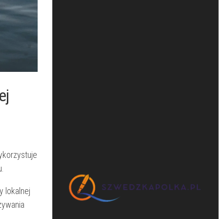
ej
wykorzystuje
u.
y lokalnej
azywania