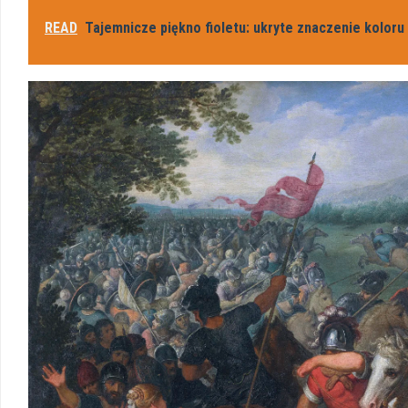
READ
Tajemnicze piękno fioletu: ukryte znaczenie koloru