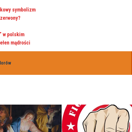
ątkowy symbolizm
czerwony?
” w polskim
pełen mądrości
olorów