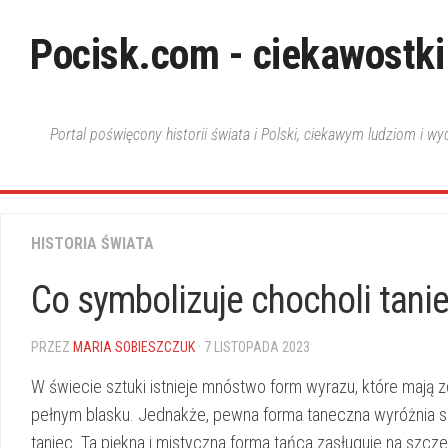
Skip
to
Pocisk.com - ciekawostki
content
Portal poświęcony historii świata i Polski, ciekawym ludziom i w
HISTORIA ŚWIATA
Co symbolizuje chocholi tanie
PRZEZ
MARIA SOBIESZCZUK
· 7 LISTOPADA 2023
W świecie sztuki istnieje ⁣mnóstwo form wyrazu, które mają 
pełnym‌ blasku. Jednakże,⁤ pewna⁣ forma⁢ taneczna wyróżnia⁢ si
taniec. Ta piękna i mistyczna forma ⁣tańca zasługuje na szczeg