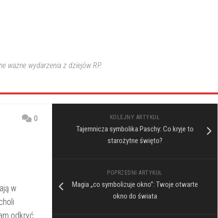
nne ważne wydarzenia z dziejów RP.
0
KOLEJNY ARTYKUŁ
Tajemnicza symbolika Paschy: Co kryje to
starożytne święto?
POPRZEDNI ARTYKUŁ
Magia „co symbolizuje okno”: Twoje otwarte
ają w
okno do świata
choli
 nam odkryć