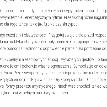
Chocholi​ taniec⁢ to dynamiczny i ekspresyjny rodzaj tańca, ‍dlateg
ywym tempie ‌i energetycznym rytmie. Przesłuchaj ​różne nagrania⁤
 dla tego tańca, takie jak fujarka czy skrzypce.
aga dużej siły i elastyczności. Przygotuj swoje ciało przed rozpo
arna⁤ praktyka elastyczności i siły pomoże‌ Ci osiągnąć lepsze ​rez
które ‌pomogą ‍Ci wzmocnić odpowiednie partie⁣ ciała potrzebne ⁣do 
tuki, pełnym ​niesamowitych emocji i⁢ wyrazistych gestów. To ta
ła trudnościom ‍i pokonuje własne ograniczenia. Symbolizuje on odw
 życia. Przez swoją mistyczną sferę ⁢i niepowtarzalne ⁤ruchy, choch
tych⁢ emocji i‌ odkryć w⁣ sobie⁢ siłę, której‍ są⁤ zdolni. Choć ⁢może​
wej ​formy​ przekazu artystycznego. Niech więc chocholi taniec w
iękno tkwi ⁢w pełnym pasji ⁣i wyrazu tańcu.​