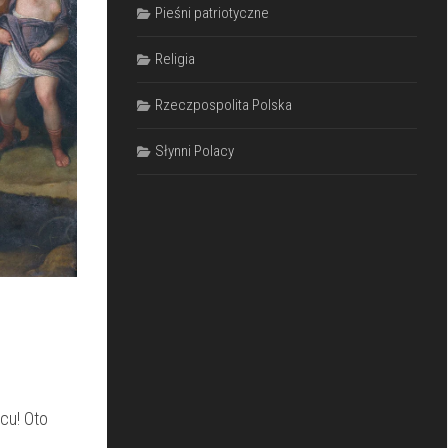
Pieśni patriotyczne
Religia
Rzeczpospolita Polska
Słynni Polacy
scu! Oto