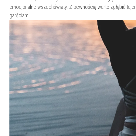
emocjonalne wszechświaty. ‌Z pewnością ​warto zgłębić tajemni
garściami.