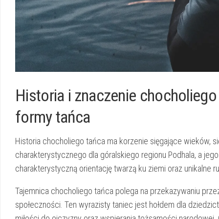
Historia i⁣ znaczenie chocholiego 
formy‌ tańca
Historia chocholiego tańca ma⁤ korzenie‌ sięgające wieków, się
charakterystycznego dla ​góralskiego regionu Podhala, a jego 
charakterystyczną⁢ orientację twarzą ku ziemi⁢ oraz ⁤unikalne ru
Tajemnica⁢ chocholiego tańca polega na przekazywaniu przez ⁣nieg
społeczności. Ten ⁣wyrazisty​ taniec ⁤jest hołdem dla dziedzi
miłości do ojczyzny⁤ oraz wspierania tożsamości narodowej. Ob