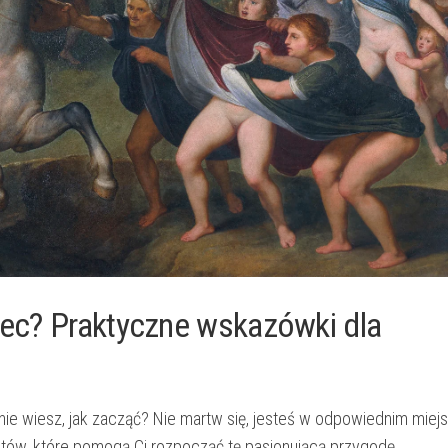
niec? Praktyczne wskazówki dla
nie wiesz, jak zacząć? Nie martw ​się, ​jesteś w odpowiednim ​miej
stów, które⁣ pomogą Ci rozpocząć tę pasjonującą przygodę.