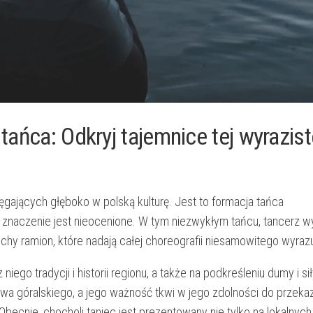
tańca:‍ Odkryj tajemnice tej wyrazist
gających głęboko w polską kulturę. Jest ‌to ‌formacja‍ tańca ​
znaczenie jest ​nieocenione. ⁤W tym‌ niezwykłym​ tańcu, ⁢tancerz ​
chy‍ ramion, ⁣które nadają⁣ całej⁢ choreografii niesamowitego ⁤wyraz
o tradycji i historii regionu,​ a także⁤ na podkreśleniu dumy ‍i⁤ sił
ctwa góralskiego,⁣ a ‍jego ważność tkwi ​w jego zdolności do przek
ecnie, chocholi ‌taniec ⁤jest prezentowany nie tylko na​ lokalnych