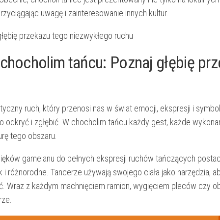
rzyciągając uwagę i zainteresowanie innych⁤ kultur.
 chocholim⁣ tańcu: Poznaj głębię pr
yczny ruch,⁣ który przenosi nas⁣ w świat emocji, ekspresji i symbolik
to odkryć⁣ i ⁤zgłębić.⁢ W chocholim ‍tańcu każdy gest, każde wykon
rę ​tego ⁤obszaru.
dźwięków gamelanu do pełnych ekspresji ruchów tańczących postac
 i ‌różnorodne. Tancerze ‌używają swojego ciała ⁤jako narzędzia, ​a
radość.‍ Wraz z każdym machnięciem ramion, wygięciem pleców czy 
rze.