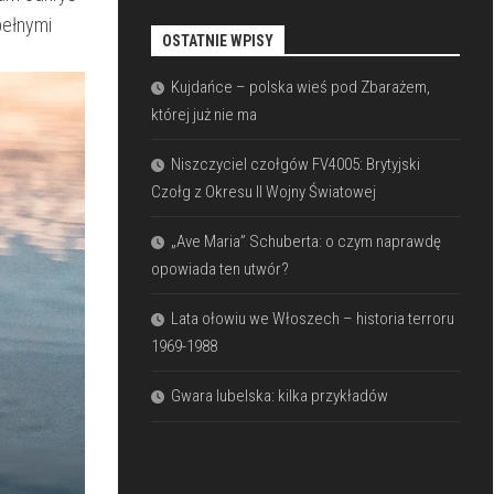
pełnymi
OSTATNIE WPISY
Kujdańce – polska wieś pod Zbarażem,
której już nie ma
Niszczyciel czołgów FV4005: Brytyjski
Czołg z Okresu II Wojny Światowej
„Ave Maria” Schuberta: o czym naprawdę
opowiada ten utwór?
Lata ołowiu we Włoszech – historia terroru
1969-1988
Gwara lubelska: kilka przykładów