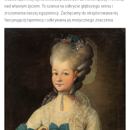
nad własnym życiem. ⁢To szansa na‍ odkrycie głębszego sensu ⁢i
zrozumienia naszej egzystencji. Zachęcamy do eksplorowania tej‌
fascynującej tajemnicy⁣ i odkrywania jej mistycznego znaczenia.