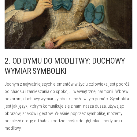
2. OD DYMU DO MODLITWY: DUCHOWY
WYMIAR ⁢SYMBOLIKI
Jednym z najważniejszych elementów w życiu człowieka‍ jest podróż ​
od⁣ chaosu i ⁣zamieszania ​do​ spokoju ‌i wewnętrznej harmonii. Wbrew
pozorom, duchowy ​wymiar symboliki ⁤może‍ w tym pomóc. Symbolika
jest‌ jak język, którym komunikuje się z nami ⁣nasza dusza, używając
obrazów, ⁤znaków i gestów. Właśnie poprzez symbolikę,⁣ możemy
odnaleźć drogę od​ hałasu codzienności⁣ do głębokiej medytacji i
modlitwy.