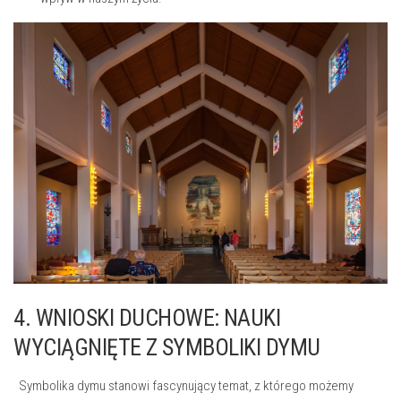
4. WNIOSKI DUCHOWE: ⁣NAUKI
WYCIĄGNIĘTE Z⁢ SYMBOLIKI DYMU
⁣ ‌ Symbolika dymu​ stanowi fascynujący ​temat, z którego możemy