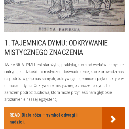
1. TAJEMNICA DYMU: ODKRYWANIE⁢
MISTYCZNEGO ZNACZENIA
TAJEMNICA DYMU jest starożytną praktyką,‌ która od wieków fascynuje
i⁢ intryguje ludzkość. To mistyczne doświadczenie, które prowadzi nas‌
na podróż w głąb⁢ nas⁤ samych, odkrywając tajemnice i‌ piękno ukryte ⁣w
chmurach⁤ dymu. ⁣Odkrywanie mistycznego znaczenia dymu to
zarazem podróż duchowa, która ‍może przynieść nam ‌głębokie⁤
zrozumienie ‍naszej egzystencji.
READ
Biała róża – symbol odwagi i
nadziei.