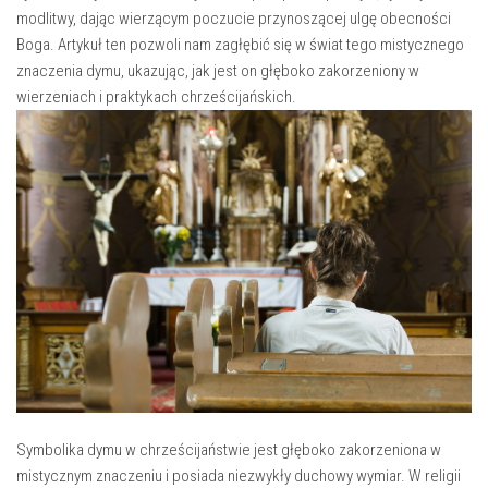
modlitwy,⁤ dając wierzącym poczucie przynoszącej ulgę⁢ obecności‌
Boga. ‌Artykuł​ ten pozwoli nam zagłębić się w ‌świat tego mistycznego
znaczenia dymu, ukazując, jak‍ jest on głęboko zakorzeniony w
wierzeniach i praktykach⁣ chrześcijańskich.
Symbolika dymu w​ chrześcijaństwie ‌jest głęboko zakorzeniona w
mistycznym znaczeniu i ‍posiada niezwykły duchowy wymiar. W ‍religii