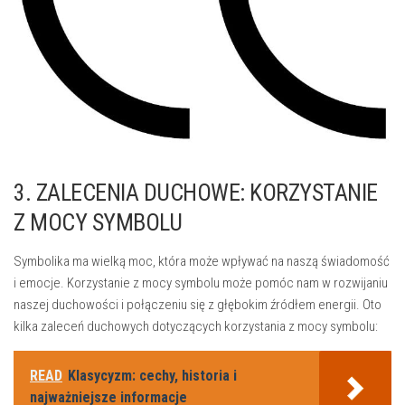
3. ZALECENIA DUCHOWE: KORZYSTANIE
Z MOCY SYMBOLU
Symbolika‌ ma wielką moc, która może wpływać⁤ na naszą świadomość
i emocje. ‌Korzystanie ‍z ‍mocy symbolu może pomóc nam w rozwijaniu
naszej duchowości i połączeniu⁤ się​ z‌ głębokim źródłem energii. ⁤Oto ​
kilka zaleceń duchowych‍ dotyczących korzystania z mocy symbolu:
READ
Klasycyzm: cechy, historia i
najważniejsze informacje