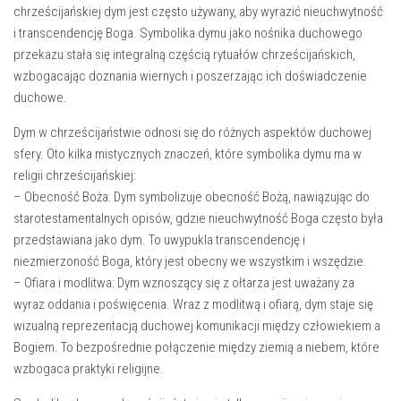
chrześcijańskiej dym jest często‌ używany, ​aby​ wyrazić ‍nieuchwytność
⁢i transcendencję Boga. Symbolika dymu ⁣jako nośnika duchowego
⁣przekazu ‍stała ⁣się integralną częścią rytuałów ⁣chrześcijańskich,⁢
wzbogacając⁤ doznania wiernych i poszerzając ich ‌doświadczenie
⁣duchowe.
Dym w chrześcijaństwie ⁣odnosi się⁤ do różnych aspektów ‍duchowej​
sfery. Oto kilka‌ mistycznych znaczeń, które symbolika dymu ma w
religii chrześcijańskiej:
– Obecność Boża: Dym symbolizuje ‍obecność Bożą, nawiązując do
⁣starotestamentalnych opisów, gdzie nieuchwytność Boga często była
przedstawiana⁣ jako dym. To uwypukla transcendencję i
niezmierzoność Boga, ​który ‍jest obecny ⁤we wszystkim ‌i wszędzie.
– Ofiara i modlitwa:⁤ Dym wznoszący⁢ się ​z ołtarza jest uważany za
‍wyraz oddania i poświęcenia. Wraz⁢ z​ modlitwą i​ ofiarą, dym⁤ staje się
wizualną reprezentacją duchowej komunikacji między człowiekiem⁤ a‍
Bogiem. To bezpośrednie połączenie między ziemią a niebem,‌ które‌
wzbogaca praktyki religijne.