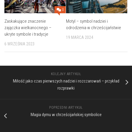
0
Zaskakujące znaczenie
Motyl – symbol nadziei i
zajączka wielkanocnego –
odrodzenia w chrześcijaństwie
ukryte symbole i tradycje
19 MARCA 2024
6 WRZEŚNIA 2023
KOLEJNY ARTYKUŁ
Miłość jako czas pierwszych nadziei i rozczarowań – przykład
rozprawki
POPRZEDNI ARTYKUŁ
Magia dymu w chrześcijańskiej symbolice