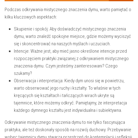
Podczas odkrywania mistycznego znaczenia dymu, warto pamiętać ‌o​
kilku kluczowych aspektach:
Skupienie ‌i spokój:
Aby⁤ doświadczyć mistycznego znaczenia
dymu, warto znaleźć spokojne miejsce, ​gdzie możemy⁤ wyciszyć
się ‌i skoncentrować na⁢ naszych myślach ⁤i uczuciach.
Intencje:
Ważne jest, aby mieć jasno określone intencje przed
rozpoczęciem ⁣praktyki związanej z odkrywaniem‌ mistycznego
znaczenia dymu. Czym jesteśmy zainteresowani? Czego
szukamy?
Obserwacja ‌i‌ interpretacja:
Kiedy dym ⁤unosi się w ⁣powietrzu,
warto obserwować jego⁤ ruchy i kształty. To właśnie w tych
kręcących się kształtach ⁤i ⁢tańczących wirach ukryte są ​
tajemnice,⁤ które możemy ⁢odkryć. Pamiętajmy, że interpretacja⁤
każdego dymnego kształtu jest⁤ indywidualna i subiektywna.
Odkrywanie mistycznego znaczenia dymu to ⁣nie tylko fascynująca
praktyka, ale też ⁤doskonały sposób na rozwój duchowy. Przebywanie
wobec​ tajemnicy dymu stwarza przestrzeń do kontemplacji i refleksji