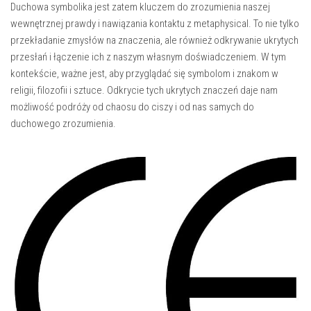
Duchowa symbolika jest‌ zatem ‍kluczem do zrozumienia ⁢naszej
wewnętrznej prawdy i⁣ nawiązania kontaktu z ​metaphysical. To nie‍ tylko
przekładanie zmysłów na znaczenia, ale ‌również⁣ odkrywanie ukrytych⁢
przesłań i łączenie ich z⁤ naszym własnym doświadczeniem.​ W tym
⁢kontekście, ważne jest, aby przyglądać⁤ się symbolom i‍ znakom w ​
religii, filozofii ⁣i ⁣sztuce. Odkrycie tych ukrytych znaczeń ⁤daje nam
możliwość podróży od chaosu do ciszy i od⁣ nas samych​ do
duchowego zrozumienia.