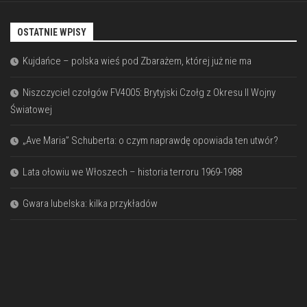
OSTATNIE WPISY
Kujdańce – polska wieś pod Zbarażem, której już nie ma
Niszczyciel czołgów FV4005: Brytyjski Czołg z Okresu II Wojny
Światowej
„Ave Maria” Schuberta: o czym naprawdę opowiada ten utwór?
Lata ołowiu we Włoszech – historia terroru 1969-1988
Gwara lubelska: kilka przykładów