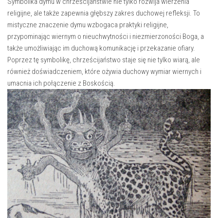
Symbolika dymu w chrześcijaństwie nie ‌tylko rozwija ⁢wierzenia
religijne, ale​ także⁤ zapewnia ​głębszy zakres⁣ duchowej refleksji. To
mistyczne znaczenie dymu ⁢wzbogaca praktyki‍ religijne,
przypominając wiernym‍ o nieuchwytności i⁢ niezmierzoności​ Boga,⁢ a
⁣także umożliwiając im duchową​ komunikację i‌ przekazanie ‌ofiary.‍
Poprzez tę symbolikę, chrześcijaństwo staje się⁢ nie tylko wiarą,‍ ale
również doświadczeniem, ‍które ożywia ⁣duchowy ​wymiar wiernych i
umacnia​ ich ‌połączenie ⁢z Boskością.