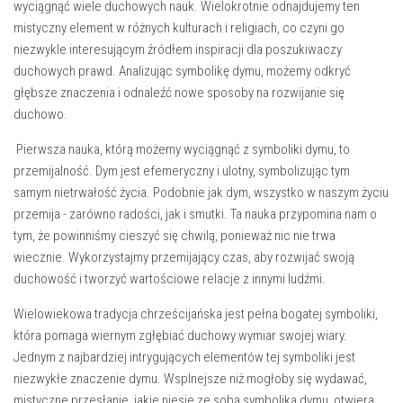
wyciągnąć wiele duchowych nauk. Wielokrotnie odnajdujemy⁣ ten
mistyczny ⁢element w ⁤różnych kulturach ‌i religiach, ​co czyni go
niezwykle interesującym źródłem inspiracji ⁤dla‌ poszukiwaczy
duchowych ‍prawd. Analizując symbolikę dymu, możemy odkryć
głębsze​ znaczenia i odnaleźć nowe sposoby na rozwijanie się‌
duchowo.
‌ Pierwsza ⁣nauka, którą możemy ⁢wyciągnąć ‌z symboliki dymu,‌ to​
przemijalność. Dym jest efemeryczny i⁣ ulotny, symbolizując tym
samym ‍nietrwałość życia. Podobnie jak dym, wszystko⁤ w⁢ naszym życiu
⁢przemija -​ zarówno radości, jak i‍ smutki. ⁤Ta nauka przypomina nam o
⁤tym, ⁢że​ powinniśmy cieszyć się chwilą, ponieważ⁢ nic nie trwa
⁤wiecznie. Wykorzystajmy przemijający czas, aby‌ rozwijać swoją
duchowość i ⁤tworzyć ⁤wartościowe⁢ relacje z innymi ludźmi.
Wielowiekowa tradycja ⁣chrześcijańska ‍jest‍ pełna⁢ bogatej‍ symboliki,
która pomaga wiernym zgłębiać duchowy wymiar swojej wiary.‍
Jednym z ‍najbardziej⁣ intrygujących elementów tej symboliki jest
‌niezwykłe ⁣znaczenie dymu. Wsplnejsze niż mogłoby się wydawać,
mistyczne przesłanie, ⁤jakie niesie ze sobą symbolika​ dymu, otwiera‍