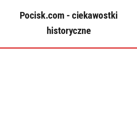
Skip
to
Pocisk.com - ciekawostki
content
historyczne