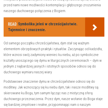
przed‍ nami nowe możliwości kontemplacji i głębszego zrozumienia
naszego ⁤duchowego połączenia z ‌Bogiem.
READ
Symbolika jeleń w chrześcijaństwie.
Tajemnice i znaczenie.
Od⁢ samego ​początku chrześcijaństwa, dym stał się ważnym
⁤elementem obrzędowych praktyk i rytuałów. Zaczynając od kadzidła,
które wznosi⁢ swój‌ zadymiony wieniec ku niebu, ‍aż⁤ po symboliczne
kształty⁢ unoszącego‍ się dymu w liturgicznych ceremoniach – dym w
jednym z najbardziej ⁣jasnych⁣ i istotnych ⁢sposobów⁣ odnosi się do
duchowego wymiaru ​naszej wiary.
Podstawowe znaczenie ⁤dymu w chrześcijaństwie odnosi się ⁢do
modlitwy. Jak ⁣wznoszący się ku niebu dym, tak i nasze‍ modlitwy są
⁤skierowane ku Bogu, tym samym​ łącząc nas z mistyczną sferą
duchowego przeznaczenia. Przez dym,‌ nasze ⁤wołanie do Boga staje
się bardziej zmysłowe i realne, przypominając‍ nam o‍ naszym⁢