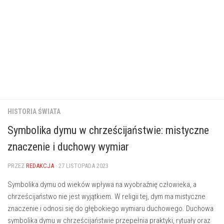
HISTORIA ŚWIATA
Symbolika dymu w chrześcijaństwie: mistyczne
znaczenie i duchowy wymiar
PRZEZ
REDAKCJA
· 27 LISTOPADA 2023
Symbolika dymu od wieków⁢ wpływa na wyobraźnię człowieka, a
chrześcijaństwo nie jest wyjątkiem. W religii tej, ​dym ‍ma‌ mistyczne
‍znaczenie i odnosi ⁣się ⁣do głębokiego wymiaru duchowego. Duchowa
symbolika dymu‍ w‍ chrześcijaństwie przepełnia praktyki, rytuały oraz