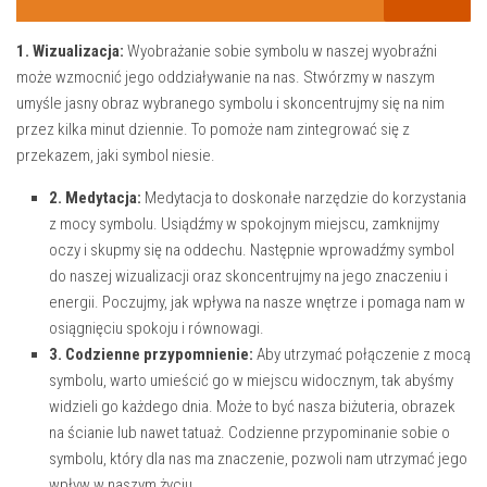
1. Wizualizacja:
⁢Wyobrażanie sobie ‌symbolu ⁤w naszej wyobraźni
może wzmocnić jego oddziaływanie na nas. ​Stwórzmy w naszym⁤
umyśle ⁤jasny ⁤obraz wybranego symbolu i skoncentrujmy się na ‌nim‍
przez kilka‍ minut ⁢dziennie. To​ pomoże nam zintegrować‍ się z
przekazem,⁢ jaki symbol niesie.
2. Medytacja:
Medytacja to‌ doskonałe ​narzędzie do korzystania​
z mocy symbolu. ⁤Usiądźmy w ⁣spokojnym miejscu, zamknijmy‍
oczy‍ i skupmy się na​ oddechu. ‌Następnie wprowadźmy symbol
do naszej wizualizacji oraz skoncentrujmy na ⁤jego ⁤znaczeniu i
energii. Poczujmy,‍ jak wpływa na nasze wnętrze i pomaga ‌nam w
⁤osiągnięciu spokoju⁢ i równowagi.
3. Codzienne przypomnienie:
Aby utrzymać połączenie z mocą‍
symbolu, ⁤warto umieścić go w ​miejscu widocznym, tak abyśmy
⁤widzieli go każdego dnia. Może to być nasza biżuteria, obrazek
na ścianie lub⁢ nawet tatuaż. Codzienne⁢ przypominanie⁤ sobie o
symbolu, który dla‍ nas ma znaczenie, pozwoli nam utrzymać jego​
wpływ‍ w naszym życiu.