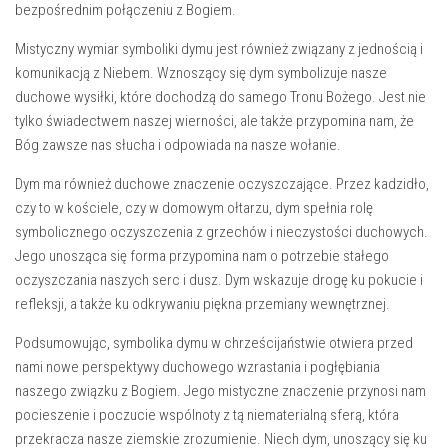
bezpośrednim połączeniu⁤ z Bogiem.
Mistyczny wymiar symboliki dymu jest również związany ‌z jednością‍ i
komunikacją z ‌Niebem. Wznoszący⁢ się dym symbolizuje nasze
duchowe wysiłki, które dochodzą ​do samego‌ Tronu Bożego. Jest nie
tylko świadectwem ⁣naszej wierności, ale także przypomina nam,⁤ że
⁣Bóg‍ zawsze nas słucha i odpowiada ​na nasze wołanie.
Dym ma⁢ również duchowe znaczenie oczyszczające. Przez‌ kadzidło,
czy to ⁢w ⁤kościele, ‍czy w domowym ołtarzu, ⁣dym‍ spełnia rolę
symbolicznego ⁤oczyszczenia z‌ grzechów i nieczystości duchowych.‍
Jego unosząca się forma przypomina nam o potrzebie stałego
⁣oczyszczania ​naszych serc i dusz. Dym ​wskazuje drogę ⁢ku pokucie i
refleksji, a także ku ⁣odkrywaniu piękna przemiany wewnętrznej.
Podsumowując, symbolika dymu w chrześcijaństwie otwiera⁢ przed
nami nowe perspektywy duchowego wzrastania‌ i⁢ pogłębiania‌
naszego związku z Bogiem. Jego mistyczne znaczenie‌ przynosi nam
pocieszenie i poczucie wspólnoty z tą ⁤niematerialną sferą, ⁢która
przekracza⁢ nasze ziemskie​ zrozumienie. Niech dym, unoszący​ się ⁤ku