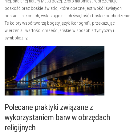
niepokalanej natury Matki Bożej. Złoto natomiast reprezentuje
boskość oraz boskie światło, które obecne jest wokół świętych
postaci na ‍ikonach, wskazując na ich świętość i boskie pochodzenie.
Te ​kolory współtworzą bogaty język ikonografii, ‌przekazując
wierzenia i wartości chrześcijańskie w sposób artystyczny i
symboliczny.
Polecane praktyki związane z
wykorzystaniem barw w obrzędach
religijnych