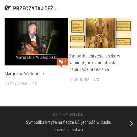
PRZECZYTAJ TEŻ...
Symbolika chrześcijańska w
0
Narnii: głęboka metaforyka i
inspirujące przesłania
Margrabia Wielopolski
21 GRUDNIA 2023
20 STYCZNIA 2013
KOLEJNY ARTYKUŁ
Symbolika krzyża na fladze UE: jedność w duchu
chrześcijaństwa.