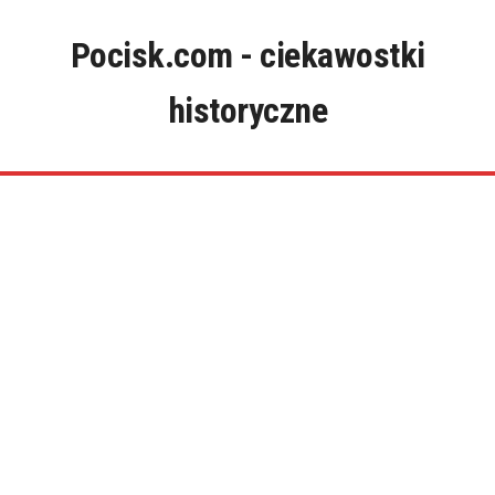
Skip
to
Pocisk.com - ciekawostki
content
historyczne