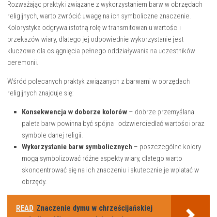
Rozważając praktyki związane​ z wykorzystaniem barw w obrzędach
religijnych, warto zwrócić uwagę na ich symboliczne‌ znaczenie.
Kolorystyka ​odgrywa istotną ‌rolę⁤ w transmitowaniu wartości i
przekazów wiary, dlatego jej odpowiednie⁤ wykorzystanie jest
kluczowe dla osiągnięcia pełnego oddziaływania‍ na uczestników
ceremonii.
Wśród polecanych‌ praktyk związanych z barwami⁤ w obrzędach
religijnych znajduje się:
Konsekwencja w doborze kolorów
– dobrze przemyślana
paleta barw powinna być spójna​ i odzwierciedlać wartości oraz
symbole danej ​religii.
Wykorzystanie barw symbolicznych
– poszczególne ‍kolory
mogą symbolizować różne aspekty wiary, dlatego warto
skoncentrować się na ich znaczeniu i ​skutecznie je wplatać w
obrzędy.
READ
Znaczenie dymu w chrześcijańskiej