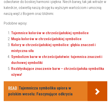
odwołanie do⁤ boskiej⁤ harmonii⁤ i piękna. Niech⁢ barwy,​ tak jak witraże w
katedrze, oświetlą naszą‌ drogę ‍ku wyższym wartościom i umocnią
naszą więź z Bogiem oraz bliźnimi.
Podobne wpisy:
Tajemnice kolorów w chrześcijańskiej symbolice
Magia kolorów w chrześcijańskiej symbolice
Kolory w chrześcijańskiej symbolice: głębia znaczeń i
mistyczna siła
Symbolizm barw w chrześcijaństwie: tajemnica znaczeń i
duchowej symboliki
Rozbłyskujące znaczenie barw – chrześcijańska symbolika
ożywa!
READ
Tajemnicza symbolika upiora w
polskim weselu: Fascynujące odkrycia