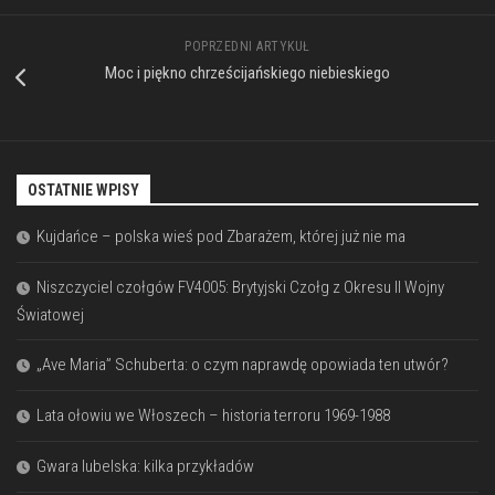
POPRZEDNI ARTYKUŁ
Moc i piękno chrześcijańskiego niebieskiego
OSTATNIE WPISY
Kujdańce – polska wieś pod Zbarażem, której już nie ma
Niszczyciel czołgów FV4005: Brytyjski Czołg z Okresu II Wojny
Światowej
„Ave Maria” Schuberta: o czym naprawdę opowiada ten utwór?
Lata ołowiu we Włoszech – historia terroru 1969-1988
Gwara lubelska: kilka przykładów