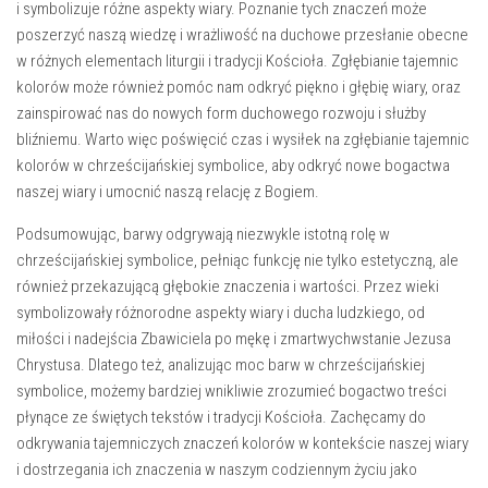
i symbolizuje różne aspekty wiary. Poznanie tych ‌znaczeń może
poszerzyć naszą wiedzę ​i wrażliwość na duchowe przesłanie ⁣obecne
w różnych elementach liturgii i tradycji Kościoła. Zgłębianie tajemnic
kolorów może również pomóc nam odkryć piękno i głębię wiary, oraz
zainspirować ​nas do⁣ nowych ‌form duchowego⁤ rozwoju i służby‍
bliźniemu.‍ Warto więc ⁤poświęcić czas i wysiłek na zgłębianie tajemnic
kolorów w​ chrześcijańskiej symbolice, aby odkryć ⁣nowe bogactwa
naszej wiary i‍ umocnić naszą relację z Bogiem.
Podsumowując,‌ barwy odgrywają niezwykle istotną ‍rolę w
‌chrześcijańskiej symbolice, pełniąc funkcję nie tylko estetyczną,⁣ ale
również przekazującą głębokie znaczenia i wartości. Przez wieki
symbolizowały różnorodne aspekty wiary i⁤ ducha ludzkiego, ‌od
miłości⁣ i nadejścia Zbawiciela ‍po mękę i zmartwychwstanie Jezusa⁣
Chrystusa. Dlatego też, analizując moc barw w chrześcijańskiej
symbolice, ⁢możemy bardziej wnikliwie zrozumieć​ bogactwo‌ treści
płynące ⁣ze świętych tekstów i tradycji Kościoła.‌ Zachęcamy do
odkrywania⁤ tajemniczych znaczeń kolorów‍ w kontekście naszej wiary
i dostrzegania ich znaczenia w naszym codziennym życiu jako‌